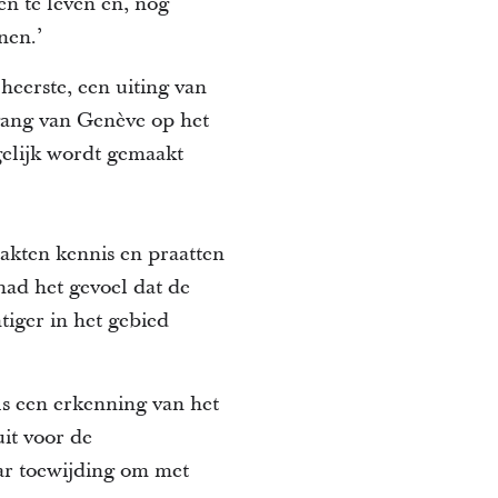
en te leven en, nog
nen.’
eerste, een uiting van
gang van Genève op het
gelijk wordt gemaakt
akten kennis en praatten
had het gevoel dat de
iger in het gebied
ls een erkenning van het
uit voor de
ar toewijding om met