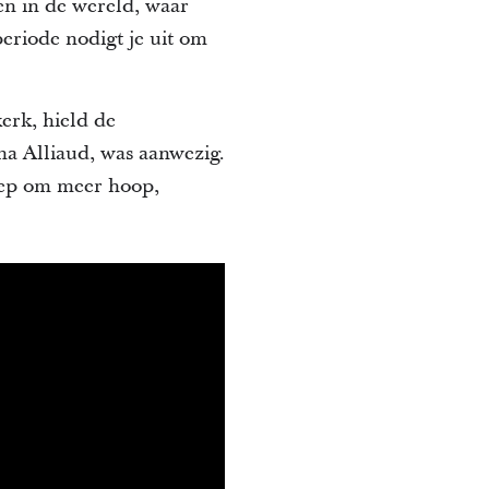
en in de wereld, waar
eriode nodigt je uit om
erk, hield de
na Alliaud, was aanwezig.
oep om meer hoop,