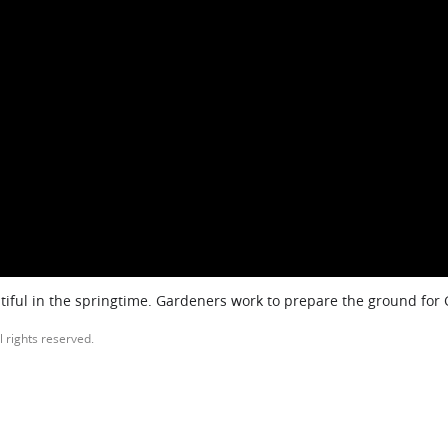
iful in the springtime. Gardeners work to prepare the ground for
l rights reserved.