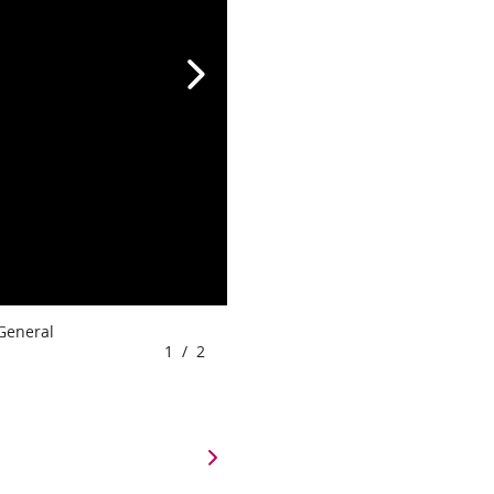
 General
1
/
2