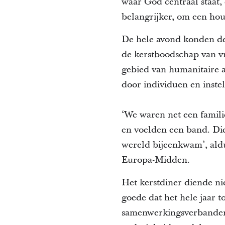
waar God centraal staat,
belangrijker, om een hou
De hele avond konden de 
de kerstboodschap van v
gebied van humanitaire a
door individuen en inste
‘We waren net een famil
en voelden een band. Die
wereld bijeenkwam’, ald
Europa-Midden.
Het kerstdiner diende ni
goede dat het hele jaar 
samenwerkingsverbanden 