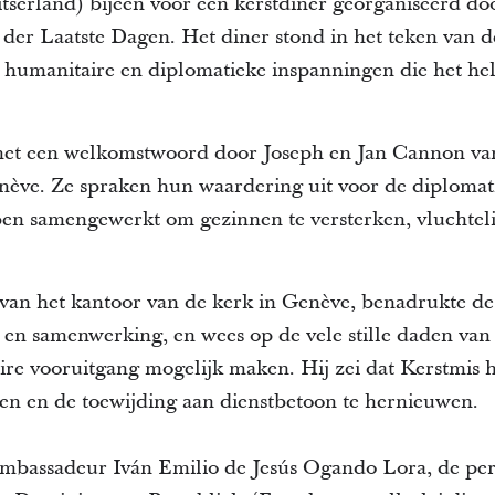
serland) bijeen voor een kerstdiner georganiseerd do
 der Laatste Dagen. Het diner stond in het teken van d
 humanitaire en diplomatieke inspanningen die het hel
t een welkomstwoord door Joseph en Jan Cannon van 
enève. Ze spraken hun waardering uit voor de diplomat
ben samengewerkt om gezinnen te versterken, vluchtel
 van het kantoor van de kerk in Genève, benadrukte de
 en samenwerking, en wees op de vele stille daden van
ire vooruitgang mogelijk maken. Hij zei dat Kerstmis 
en en de toewijding aan dienstbetoon te hernieuwen.
mbassadeur Iván Emilio de Jesús Ogando Lora, de pe