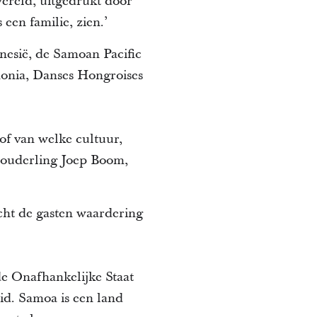
wereld, uitgedrukt door
een familie, zien.’
esië, de Samoan Pacific
onia, Danses Hongroises
of van welke cultuur,
ei ouderling Joep Boom,
acht de gasten waardering
e Onafhankelijke Staat
id. Samoa is een land