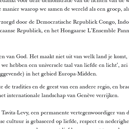
edankt voor deze demonstratie van de lichten van de 
 manier waarop we samen de wereld als een groep, als 
zorgd door de Democratische Republiek Congo, Indon
caanse Republiek, en het Hongaarse L’Ensemble Pann
ren van God. Het maakt niet uit van welk land je komt, 
t, we hebben een universele taal van liefde en licht’, z
inggevende) in het gebied Europa-Midden.
te de tradities en de geest van een andere regio, en br
 het internationale landschap van Genève verrijken.
Tavita-Levy, een permanente vertegenwoordiger van d
e cultuur is gebaseerd op liefde, respect en nederighe