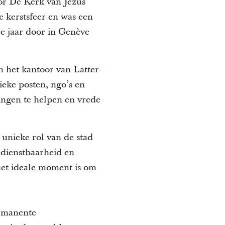
or De Kerk van Jezus
e kerstsfeer en was een
e jaar door in Genève
het kantoor van Latter-
ieke posten, ngo’s en
ingen te helpen en vrede
 unieke rol van de stad
 dienstbaarheid en
het ideale moment is om
rmanente