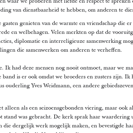
 en waar we proberen met liefde en respect te spreken 
ding van dienstbaarheid te hebben, om anderen te die
gasten genieten van de warmte en vriendschap die er h
rede en welbehagen. Velen merkten op dat de vooruit
cties, diplomatie en interreligieuze samenwerking mo
llingen die samenwerken om anderen te verheffen.
ie. Ik had deze mensen nog nooit ontmoet, maar we ma
 band is er ook omdat we broeders en zusters zijn. Ik 
us ouderling Yves Weidmann, een andere gebiedszevent
et alleen als een seizoensgebonden viering, maar ook a
tot stand was gebracht. De kerk sprak haar waardering 
die dergelijk werk mogelijk maken, en bevestigde ha