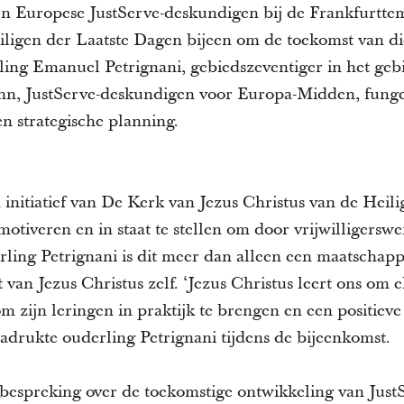
 Europese JustServe-deskundigen bij de Frankfurtte
iligen der Laatste Dagen bijeen om de toekomst van d
ling Emanuel Petrignani, gebiedszeventiger in het ge
n, JustServe-deskundigen voor Europa-Midden, funge
en strategische planning.
 initiatief van De Kerk van Jezus Christus van de Heil
motiveren en in staat te stellen om door vrijwilligersw
ng Petrignani is dit meer dan alleen een maatschappeli
 van Jezus Christus zelf. ‘Jezus Christus leert ons om e
om zijn leringen in praktijk te brengen en een positiev
adrukte ouderling Petrignani tijdens de bijeenkomst.
bespreking over de toekomstige ontwikkeling van Just