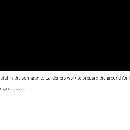
iful in the springtime. Gardeners work to prepare the ground for
l rights reserved.