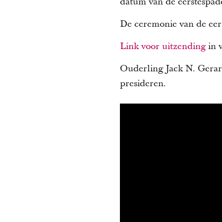
datum van de eerstespad
De ceremonie van de eers
Link voor uitzending
in v
Ouderling Jack N. Gerar
presideren.