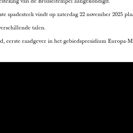
esteking van de Brusseltempel aangekondigd.
te spadesteek vindt op zaterdag 22 november 2025 plaa
erschillende talen.
d, eerste raadgever in het gebiedspresidium Europa-M