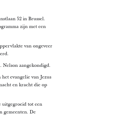
stlaan 52 in Brussel.
rogramma zijn met een
oppervlakte van ongeveer
erd.
M. Nelson aangekondigd.
 het evangelie van Jezus
macht en kracht die op
e uitgegroeid tot een
 en gemeenten. De