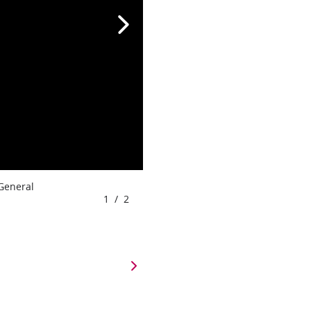
 General
1
/
2