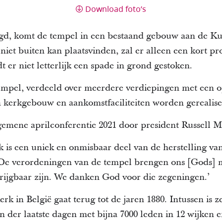
Download foto’s
gd, komt de tempel in een bestaand gebouw aan de Kun
iet buiten kan plaatsvinden, zal er alleen een kort p
 er niet letterlijk een spade in grond gestoken.
tempel, verdeeld over meerdere verdiepingen met een 
n kerkgebouw en aankomstfaciliteiten worden gerealise
gemene aprilconferentie 2021 door president Russell 
k is een uniek en onmisbaar deel van de herstelling van
. De verordeningen van de tempel brengen ons [Gods] 
rijgbaar zijn. We danken God voor die zegeningen.’
rk in België gaat terug tot de jaren 1880. Intussen is z
 der laatste dagen met bijna 7000 leden in 12 wijken