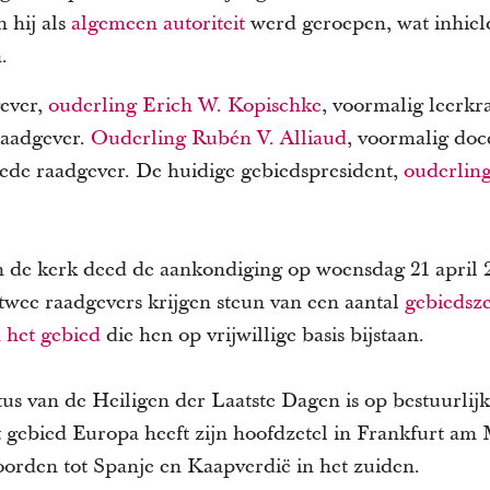
 hij als
algemeen autoriteit
werd geroepen, wat inhield 
.
ever,
ouderling Erich W. Kopischke
, voormalig leerkr
raadgever.
Ouderling Rubén V. Alliaud
, voormalig doc
ede raadgever. De huidige gebiedspresident,
ouderling
 de kerk deed de aankondiging op woensdag 21 april 
 twee raadgevers krijgen steun van een aantal
gebiedsze
n het gebied
die hen op vrijwillige basis bijstaan.
us van de Heiligen der Laatste Dagen is op bestuurlijk
gebied Europa heeft zijn hoofdzetel in Frankfurt am M
oorden tot Spanje en Kaapverdië in het zuiden.