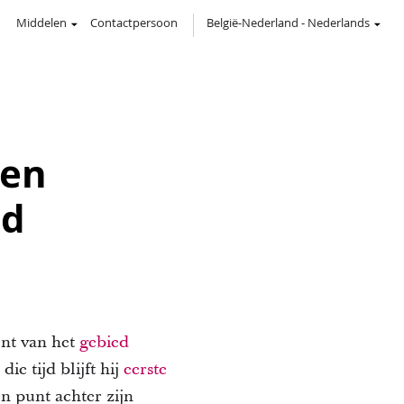
Middelen
Contactpersoon
België-Nederland
-
Nederlands
ken
nd
ent van het
gebied
e tijd blijft hij
eerste
en punt achter zijn