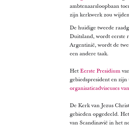
ambtenaarsloopbaan toen
zijn kerkwerk zou wijden
De huidige tweede raadg
Duitsland, wordt eerste 
Argentinië, wordt de twe
een andere taak.
Het
Eerste Presidium
van
gebiedspresident en zijn
organisatieadviseuses va
De Kerk van Jezus Christ
gebieden opgedeeld. Het 
van Scandinavië in het n