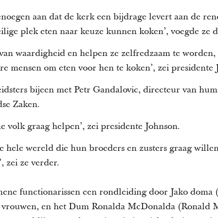
oegen aan dat de kerk een bijdrage levert aan de ren
ilige plek eten naar keuze kunnen koken’, voegde ze d
van waardigheid en helpen ze zelfredzaam te worden, zo
ere mensen om eten voor hen te koken’, zei presidente 
idsters bijeen met Petr Gandalovic, directeur van hum
dse Zaken.
e volk graag helpen’, zei presidente Johnson.
 hele wereld die hun broeders en zusters graag wille
 zei ze verder.
ene functionarissen een rondleiding door Jako doma (‘
e vrouwen, en het Dum Ronalda McDonalda (Ronald 