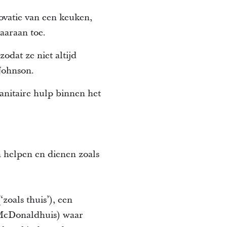
ovatie van een keuken,
aaraan toe.
dat ze niet altijd
Johnson.
anitaire hulp binnen het
n helpen en dienen zoals
zoals thuis’), een
McDonaldhuis) waar