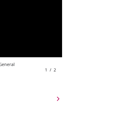
 General
1
/
2