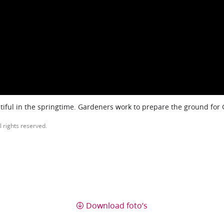
iful in the springtime. Gardeners work to prepare the ground for
l rights reserved.
Download foto’s