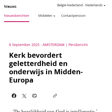
België-Nederland
-
Nederlands
Nieuws
Nieuwsberichten
Middelen
Contactpersoon
8 September 2025
-
AMSTERDAM
Persbericht
Kerk bevordert
geletterdheid en
onderwijs in Midden-
Europa
‘De heerlijkheid van God is intelligentie.’