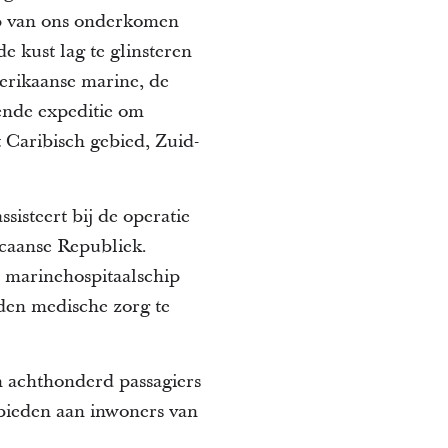
p van ons onderkomen
e kust lag te glinsteren
merikaanse marine, de
nde expeditie om
 Caribisch gebied, Zuid-
isteert bij de operatie
icaanse Republiek.
t marinehospitaalschip
den medische zorg te
n achthonderd passagiers
bieden aan inwoners van