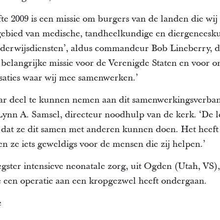
fte 2009 is een missie om burgers van de landen die wi
 gebied van medische, tandheelkundige en diergeneesk
derwijsdiensten’, aldus commandeur Bob Lineberry, die
st belangrijke missie voor de Verenigde Staten en voor o
isaties waar wij mee samenwerken.’
baar deel te kunnen nemen aan dit samenwerkingsverban
Lynn A. Samsel, directeur noodhulp van de kerk. ‘De le
r dat ze dit samen met anderen kunnen doen. Het heeft
n ze iets geweldigs voor de mensen die zij helpen.’
gster intensieve neonatale zorg, uit Ogden (Utah, VS), 
die een operatie aan een kropgezwel heeft ondergaan.
e