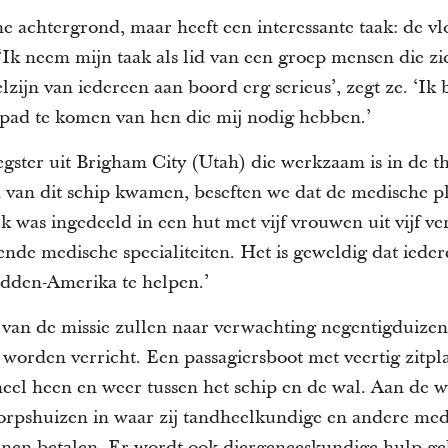
e achtergrond, maar heeft een interessante taak: de vl
‘Ik neem mijn taak als lid van een groep mensen die zi
lzijn van iedereen aan boord erg serieus’, zegt ze. ‘Ik 
 pad te komen van hen die mij nodig hebben.’
gster uit Brigham City (Utah) die werkzaam is in de thu
 van dit schip kwamen, beseften we dat de medische p
k was ingedeeld in een hut met vijf vrouwen uit vijf ve
llende medische specialiteiten. Het is geweldig dat iede
dden-Amerika te helpen.’
 van de missie zullen naar verwachting negentigduiz
 worden verricht. Een passagiersboot met veertig zitpl
el heen en weer tussen het schip en de wal. Aan de wal 
dorpshuizen in waar zij tandheelkundige en andere me
unnen betalen. Er wordt ook diergeneeskundige hulp g