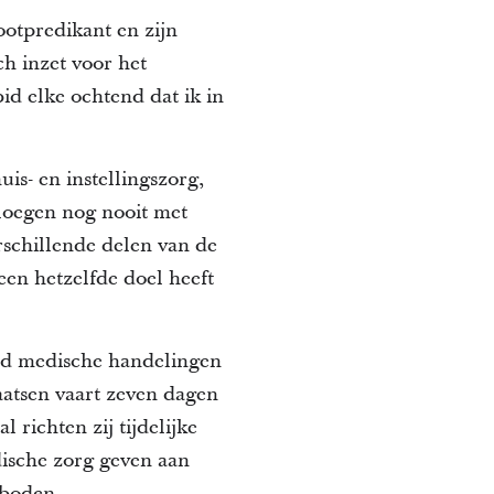
ootpredikant en zijn
ch inzet voor het
bid elke ochtend dat ik in
is- en instellingszorg,
loegen nog nooit met
rschillende delen van de
reen hetzelfde doel heeft
end medische handelingen
aatsen vaart zeven dagen
richten zij tijdelijke
dische zorg geven aan
eboden.