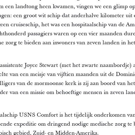
om een landtong heen kwamen, vingen we een glimp o
en: een groot wit schip dat anderhalve kilometer uit d
geen cruiseschip, het was een hospitaalschip van de A
thonderd passagiers waren op een vier maanden dure
 zorg te bieden aan inwoners van zeven landen in het
ssistente Joyce Stewart (met het zwarte naambordje) ass
lte van een meisje van vijftien maanden uit de Domin
ligers van de mormoonse kerk is zij aan boord van he
er van een missie om behoeftige mensen in zeven lan
alschip USNS Comfort is het tijdelijk onderkomen va
ende expeditie om dringend nodige medische zorg te 
ibisch gebied, Zuid- en Midden-Amerika.