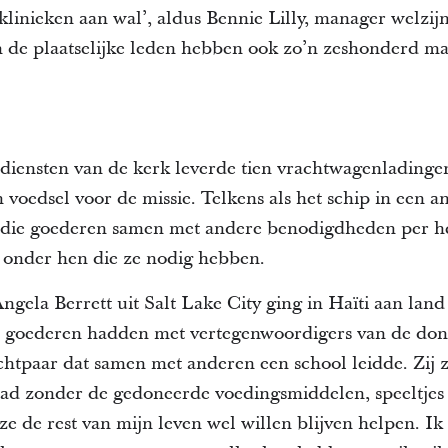
klinieken aan wal’, aldus Bennie Lilly, manager welzij
En de plaatselijke leden hebben ook zo’n zeshonderd m
 diensten van de kerk leverde tien vrachtwagenlading
n voedsel voor de missie. Telkens als het schip in een 
n die goederen samen met andere benodigdheden per he
e onder hen die ze nodig hebben.
ngela Berrett uit Salt Lake City ging in Haïti aan lan
 goederen hadden met vertegenwoordigers van de donor
htpaar dat samen met anderen een school leidde. Zij 
ad zonder de gedoneerde voedingsmiddelen, speeltjes
 ze de rest van mijn leven wel willen blijven helpen. Ik