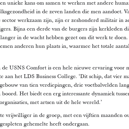
een unieke kans om samen te werken met andere humani
volksgezondheid in de zeven landen die men aandoet. 
sector werkzaam zijn, zijn er zeshonderd militair in a
ligers. Bijna een derde van de burgers zijn kerkleden d
langer in de wacht hebben gezet om dit werk te doen. 
nemen anderen hun plaats in, waarmee het totale aantal
 de USNS Comfort is een hele nieuwe ervaring voor me
te aan het LDS Business College. ‘Dit schip, dat vier 
en gebouw van tien verdiepingen, drie voetbalvelden la
oord. Het biedt een erg interessante dynamiek tussen
organisaties, met artsen uit de hele wereld.’
te vrijwilliger in de groep, met een vijftien maanden 
 gespleten gehemelte heeft ondergaan.