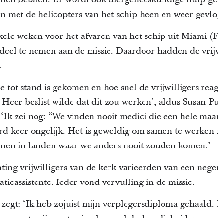
n met de helicopters van het schip heen en weer gevlo
kele weken voor het afvaren van het schip uit Miami (F
eel te nemen aan de missie. Daardoor hadden de vrijwi
.
sie tot stand is gekomen en hoe snel de vrijwilligers rea
eer beslist wilde dat dit zou werken’, aldus Susan Puls
 ‘Ik zei nog: “We vinden nooit medici die een hele ma
rd keer ongelijk. Het is geweldig om samen te werken
nen in landen waar we anders nooit zouden komen.’
hting vrijwilligers van de kerk varieerden van een nege
ieassistente. Ieder vond vervulling in de missie.
zegt: ‘Ik heb zojuist mijn verplegersdiploma gehaald. 