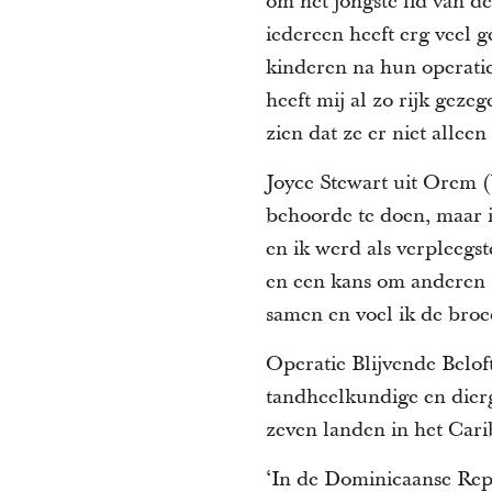
om het jongste lid van d
iedereen heeft erg veel 
kinderen na hun operatie
heeft mij al zo rijk gez
zien dat ze er niet alleen
Joyce Stewart uit Orem (U
behoorde te doen, maar i
en ik werd als verpleegs
en een kans om anderen t
samen en voel ik de broe
Operatie Blijvende Belof
tandheelkundige en dier
zeven landen in het Car
‘In de Dominicaanse Repu