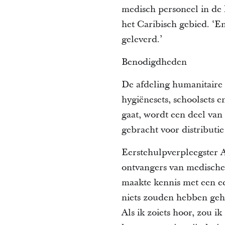
medisch personeel in de 
het Caribisch gebied. ‘
geleverd.’
Benodigdheden
De afdeling humanitaire
hygiënesets, schoolsets e
gaat, wordt een deel va
gebracht voor distributi
Eerstehulpverpleegster A
ontvangers van medische
maakte kennis met een ec
niets zouden hebben geh
Als ik zoiets hoor, zou ik