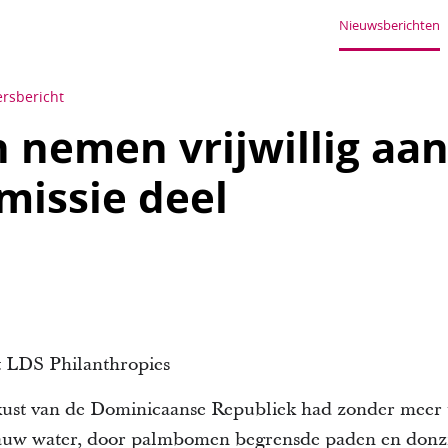
Nieuwsberichten
ersbericht
 nemen vrijwillig aa
issie deel
 LDS Philanthropies
dkust van de Dominicaanse Republiek had zonder meer 
uw water, door palmbomen begrensde paden en donzig