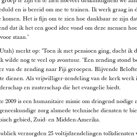
e groep te zijn en te zien hoeveel deskundigheid we a
geduld en is bereid om me te trainen. Ik werk graag in
 komen. Het is fijn om te zien hoe dankbaar ze zijn da
egend dat ik het een goed idee vond om deze mensen hoo
 voor staan.’
tah) merkt op: ‘Toen ik met pensioen ging, dacht ik da
k wilde nog te veel op avontuur. ‘Een zending stond bo
ter van de zending naar Fiji geroepen. Blijvende Belof
e dienen. Als vrijwilliger-zendeling van de kerk werk 
derschap en zusterschap die het evangelie biedt.
te 2009 is een humanitaire missie om dringend nodige 
geneeskundige zorg alsmede technische diensten te bi
ibisch gebied, Zuid- en Midden-Amerika.
bliek verzorgden 25 voltijdzendelingen tolkdiensten 