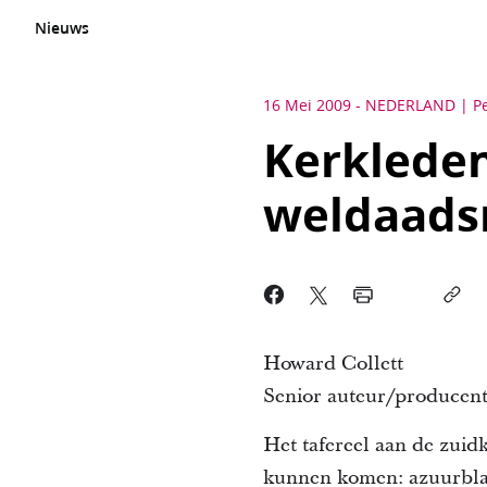
Nieuws
16 Mei 2009
-
NEDERLAND
P
Kerkleden
weldaadsm
Howard Collett
Senior auteur/producent
Het tafereel aan de zui
kunnen komen: azuurbla