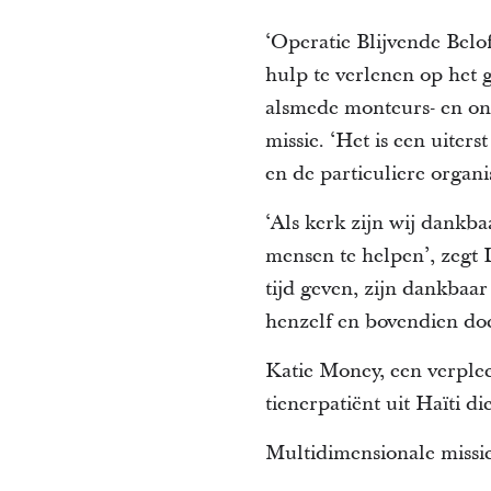
‘Operatie Blijvende Belo
hulp te verlenen op het
alsmede monteurs- en on
missie. ‘Het is een uiter
en de particuliere organ
‘Als kerk zijn wij dank
mensen te helpen’, zegt 
tijd geven, zijn dankbaa
henzelf en bovendien doe
Katie Money, een verplee
tienerpatiënt uit Haïti 
Multidimensionale missi