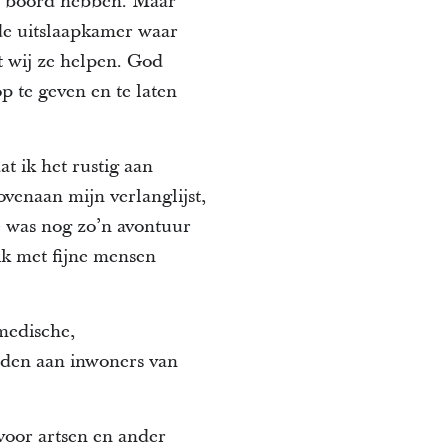
an boord hebben. Maar
 de uitslaapkamer waar
t wij ze helpen. God
p te geven en te laten
t ik het rustig aan
venaan mijn verlanglijst,
te was nog zo’n avontuur
ik met fijne mensen
medische,
eden aan inwoners van
voor artsen en ander