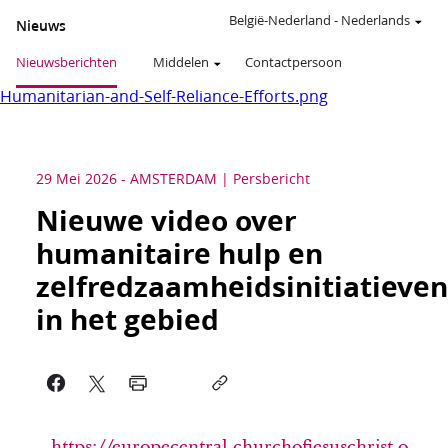
België-Nederland
-
Nederlands
Nieuws
Nieuwsberichten
Middelen
Contactpersoon
Humanitarian-and-Self-Reliance-Efforts.png
29 Mei 2026
-
AMSTERDAM
Persbericht
Nieuwe video over
humanitaire hulp en
zelfredzaamheidsinitiatieven
in het gebied
https://europecentral.churchofjesuschrist.o