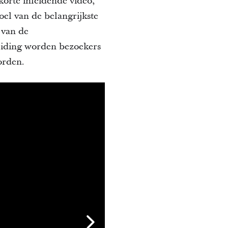
korte inleidende video,
oel van de belangrijkste
g van de
leiding worden bezoekers
orden.