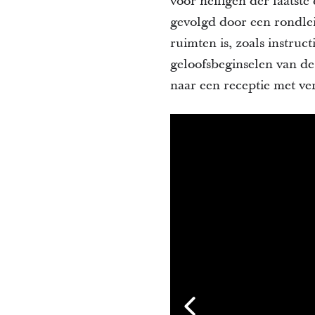
voor heiligen der laatst
gevolgd door een rondlei
ruimten is, zoals instruc
geloofsbeginselen van de
naar een receptie met ve