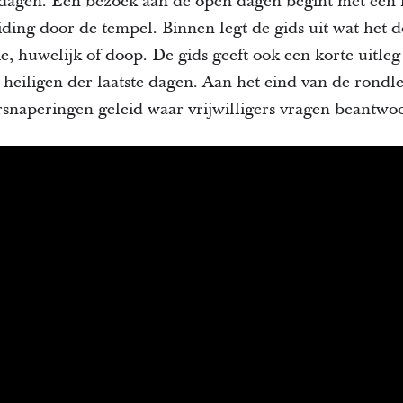
e dagen. Een bezoek aan de open dagen begint met een 
ding door de tempel. Binnen legt de gids uit wat het d
tie, huwelijk of doop. De gids geeft ook een korte uitle
 heiligen der laatste dagen. Aan het eind van de rond
rsnaperingen geleid waar vrijwilligers vragen beantwo