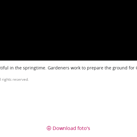
iful in the springtime. Gardeners work to prepare the ground for
l rights reserved.
Download foto’s