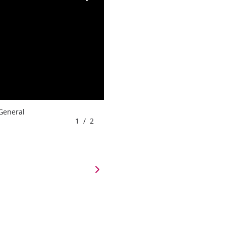
 General
1
/
2