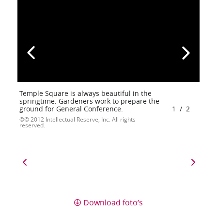
Temple Square is always beautiful in the
springtime. Gardeners work to prepare the
ground for General Conference.
1
/
2
© 2012 Intellectual Reserve, Inc. All rights
reserved.
Download foto’s