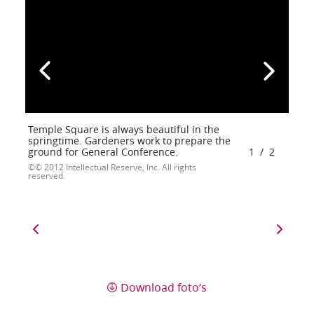
Temple Square is always beautiful in the
springtime. Gardeners work to prepare the
ground for General Conference.
1
/
2
© 2012 Intellectual Reserve, Inc. All rights
reserved.
Download foto’s