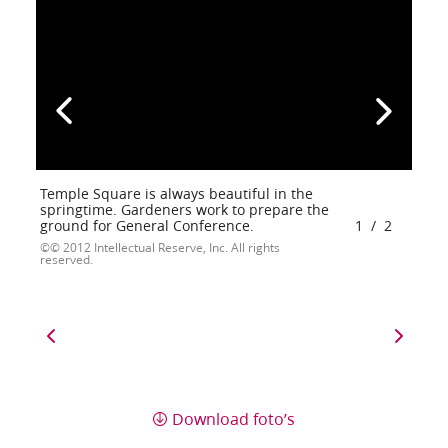
Temple Square is always beautiful in the
springtime. Gardeners work to prepare the
ground for General Conference.
1
/
2
© 2012 Intellectual Reserve, Inc. All rights
reserved.
Download foto’s