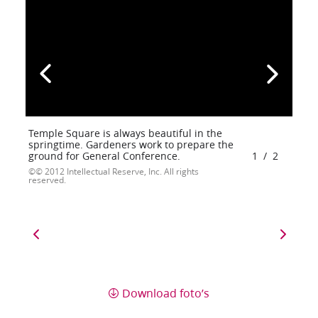
Temple Square is always beautiful in the
springtime. Gardeners work to prepare the
ground for General Conference.
1
/
2
© 2012 Intellectual Reserve, Inc. All rights
reserved.
Download foto’s