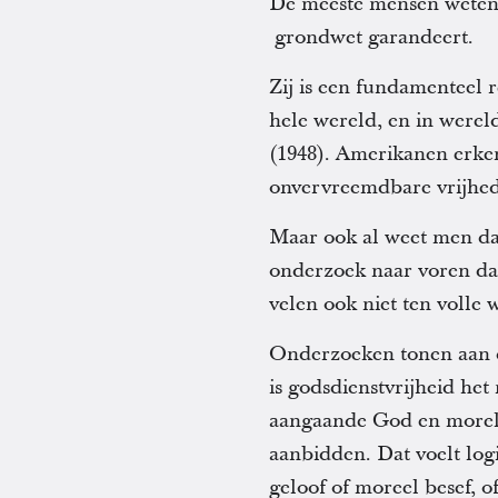
De meeste mensen weten d
grondwet garandeert.
Zij is een fundamenteel 
hele wereld, en in werel
(1948). Amerikanen erken
onvervreemdbare vrijhe
Maar ook al weet men dat 
onderzoek naar voren da
velen ook niet ten volle w
Onderzoeken tonen aan d
is godsdienstvrijheid het
aangaande God en morele 
aanbidden. Dat voelt log
geloof of moreel besef, 