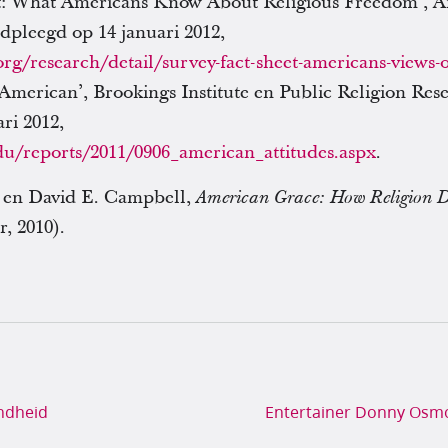
et: What Americans Know About Religious Freedom’, A
pleegd op 14 januari 2012,
org/research/detail/survey-fact-sheet-americans-views-
American’, Brookings Institute en Public Religion Rese
ri 2012,
u/reports/2011/0906_american_attitudes.aspx
.
 en David E. Campbell,
American Grace: How Religion D
, 2010).
ndheid
Entertainer Donny Osmo