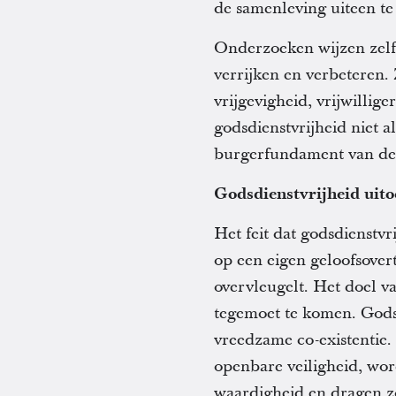
de samenleving uiteen te 
Onderzoeken wijzen zelfs
verrijken en verbeteren.
vrijgevigheid, vrijwillig
godsdienstvrijheid niet 
burgerfundament van de s
Godsdienstvrijheid uit
Het feit dat godsdienstv
op een eigen geloofsovert
overvleugelt. Het doel v
tegemoet te komen. Godsdi
vreedzame co-existentie.
openbare veiligheid, wor
waardigheid en dragen zo