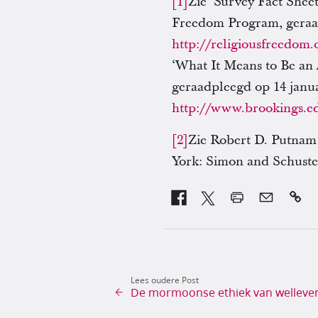
[1]
Zie ‘Survey Fact She
Freedom Program, geraad
http://religiousfreedom.
‘What It Means to Be an 
geraadpleegd op 14 janua
http://www.brookings.ed
[2]
Zie Robert D. Putnam
York: Simon and Schuster

Lees oudere Post
De mormoonse ethiek van welleve