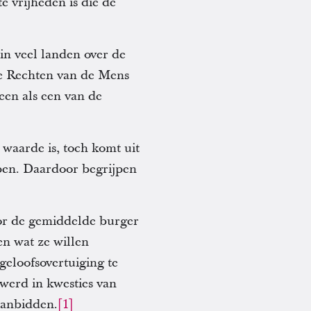
 vrijheden is die de
in veel landen over de
de Rechten van de Mens
een als een van de
 waarde is, toch komt uit
pen. Daardoor begrijpen
or de gemiddelde burger
en wat ze willen
eloofsovertuiging te
 werd in kwesties van
aanbidden.
[1]