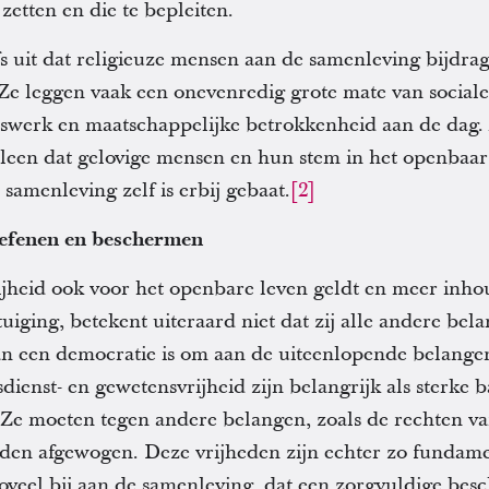
zetten en die te bepleiten.
 uit dat religieuze mensen aan de samenleving bijdrag
 Ze leggen vaak een onevenredig grote mate van social
erswerk en maatschappelijke betrokkenheid aan de dag. 
alleen dat gelovige mensen en hun stem in het openbaar
amenleving zelf is erbij gebaat.
[2]
oefenen en beschermen
rijheid ook voor het openbare leven geldt en meer inho
uiging, betekent uiteraard niet dat zij alle andere be
an een democratie is om aan de uiteenlopende belange
enst- en gewetensvrijheid zijn belangrijk als sterke b
 Ze moeten tegen andere belangen, zoals de rechten v
den afgewogen. Deze vrijheden zijn echter zo fundame
veel bij aan de samenleving, dat een zorgvuldige bes