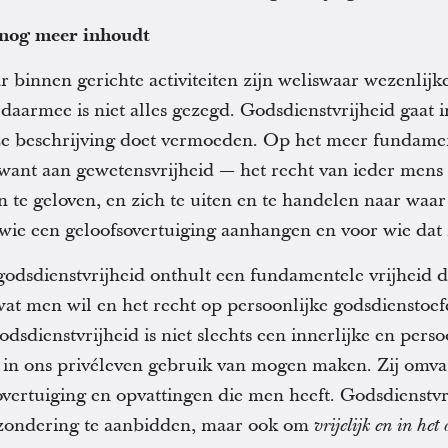
 nog meer inhoudt
r binnen gerichte activiteiten zijn weliswaar wezenlij
daarmee is niet alles gezegd. Godsdienstvrijheid gaat i
ze beschrijving doet vermoeden. Op het meer fundamen
want aan gewetensvrijheid — het recht van ieder mens
 te geloven, en zich te uiten en te handelen naar waar 
 wie een geloofsovertuiging aanhangen en voor wie dat 
godsdienstvrijheid onthult een fundamentele vrijheid d
wat men wil en het recht op persoonlijke godsdienstoe
godsdienstvrijheid is niet slechts een innerlijke en per
 in ons privéleven gebruik van mogen maken. Zij omva
vertuiging en opvattingen die men heeft. Godsdienstvr
afzondering te aanbidden, maar ook om
vrijelijk en in he