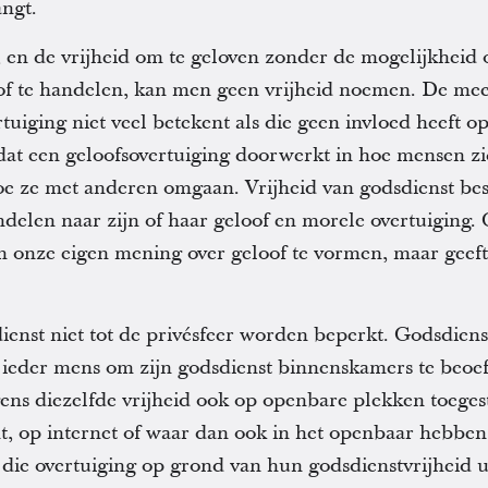
ngt.
, en de vrijheid om te geloven zonder de mogelijkhei
of te handelen, kan men geen vrijheid noemen. De mees
tuiging niet veel betekent als die geen invloed heeft o
dat een geloofsovertuiging doorwerkt in hoe mensen z
e ze met anderen omgaan. Vrijheid van godsdienst be
delen naar zijn of haar geloof en morele overtuiging. G
 om onze eigen mening over geloof te vormen, maar geef
nst niet tot de privésfeer worden beperkt. Godsdiens
 ieder mens om zijn godsdienst binnenskamers te beoe
gens diezelfde vrijheid ook op openbare plekken toeges
nt, op internet of waar dan ook in het openbaar hebb
 die overtuiging op grond van hun godsdienstvrijheid ui