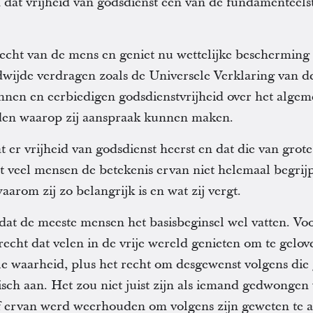
at vrijheid van godsdienst een van de fundamenteelste
recht van de mens en geniet nu wettelijke bescherming 
dwijde verdragen zoals de Universele Verklaring van 
nen en eerbiedigen godsdienstvrijheid over het algem
den waarop zij aanspraak kunnen maken.
er vrijheid van godsdienst heerst en dat die van grote
t veel mensen de betekenis ervan niet helemaal begrij
aarom zij zo belangrijk is en wat zij vergt.
at de meeste mensen het basisbeginsel wel vatten. Vo
 recht dat velen in de vrije wereld genieten om te gelov
waarheid, plus het recht om desgewenst volgens die g
isch aan. Het zou niet juist zijn als iemand gedwongen
of ervan werd weerhouden om volgens zijn geweten te 