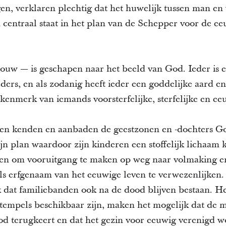
en, verklaren plechtig dat het huwelijk tussen man e
 centraal staat in het plan van de Schepper voor de 
uw — is geschapen naar het beeld van God. Ieder is e
ers, en als zodanig heeft ieder een goddelijke aard 
l kenmerk van iemands voorsterfelijke, sterfelijke en eeu
leven kenden en aanbaden de geestzonen en -dochters G
jn plan waardoor zijn kinderen een stoffelijk lichaam 
n om vooruitgang te maken op weg naar volmaking en
s erfgenaam van het eeuwige leven te verwezenlijken.
 dat familiebanden ook na de dood blijven bestaan. H
 tempels beschikbaar zijn, maken het mogelijk dat de 
d terugkeert en dat het gezin voor eeuwig verenigd w