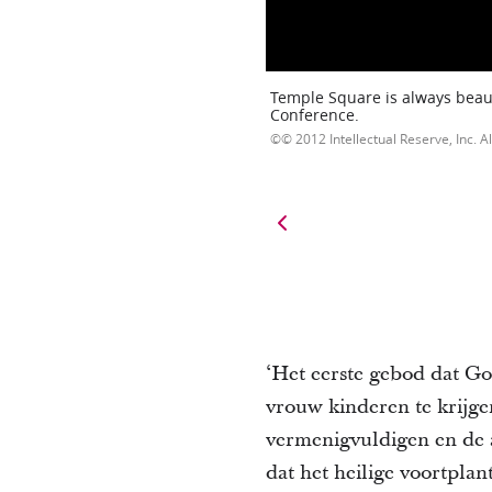
Temple Square is always beaut
Conference.
© 2012 Intellectual Reserve, Inc. Al
‘Het eerste gebod dat G
vrouw kinderen te krijge
vermenigvuldigen en de a
dat het heilige voortpl