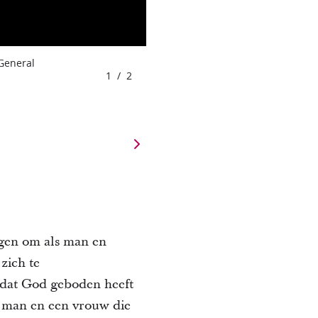
 General
1
/
2
gen om als man en
zich te
k dat God geboden heeft
n man en een vrouw die