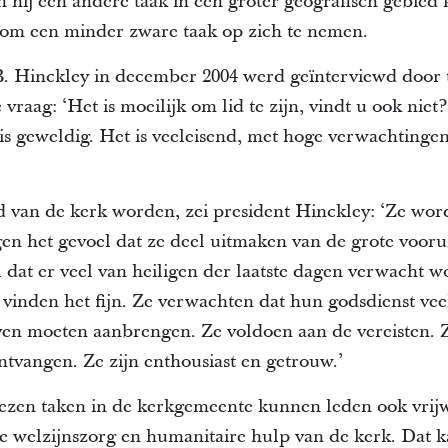
kan hij een andere taak in een groter geografisch gebied
 om een minder zware taak op zich te nemen.
. Hinckley in december 2004 werd geïnterviewd door t
vraag: ‘Het is moeilijk om lid te zijn, vindt u ook niet
is geweldig. Het is veeleisend, met hoge verwachtingen
d van de kerk worden, zei president Hinckley: ‘Ze wor
jgen het gevoel dat ze deel uitmaken van de grote voor
 dat er veel van heiligen der laatste dagen verwacht wo
vinden het fijn. Ze verwachten dat hun godsdienst veel
ven moeten aanbrengen. Ze voldoen aan de vereisten. 
ntvangen. Ze zijn enthousiast en getrouw.’
ezen taken in de kerkgemeente kunnen leden ook vrijw
 welzijnszorg en humanitaire hulp van de kerk. Dat k