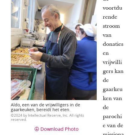
voortdu
rende
stroom
van
donaties
en
vrijwilli
gers kan
de
gaarkeu
ken van
Aldo, een van de vrijwilligers in de
de
gaarkeuken, bereidt het eten.
2024 by Intellectual Reserve, Inc. All rights
parochi
reserved.
e van de
Download Photo
missiona