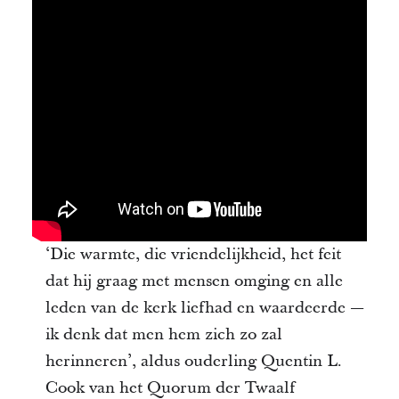
‘Die warmte, die vriendelijkheid, het feit
dat hij graag met mensen omging en alle
leden van de kerk liefhad en waardeerde —
ik denk dat men hem zich zo zal
herinneren’, aldus ouderling Quentin L.
Cook van het Quorum der Twaalf