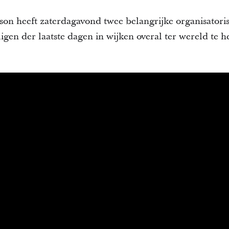
son heeft zaterdagavond twee belangrijke organisator
gen der laatste dagen in wijken overal ter wereld te h