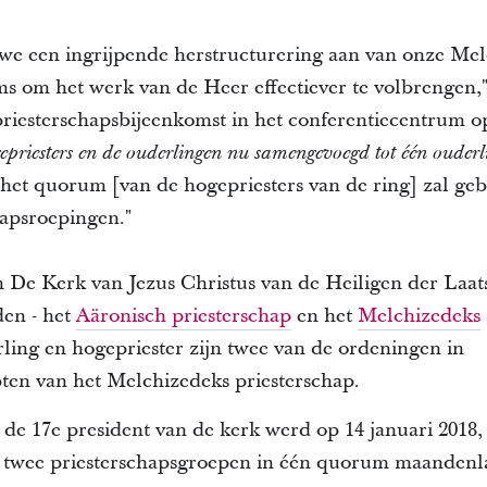
e een ingrijpende herstructurering aan van onze Mel
s om het werk van de Heer effectiever te volbrengen,"
priesterschapsbijeenkomst in het conferentiecentrum 
gepriesters en de ouderlingen nu samengevoegd tot één oude
 het quorum [van de hogepriesters van de ring] zal geb
apsroepingen."
n De Kerk van Jezus Christus van de Heiligen der Laat
den - het
Aäronisch priesterschap
en het
Melchizedeks
ling en hogepriester zijn twee van de ordeningen in
ten van het Melchizedeks priesterschap.
 de 17e president van de kerk werd op 14 januari 2018, 
 twee priesterschapsgroepen in één quorum maandenla