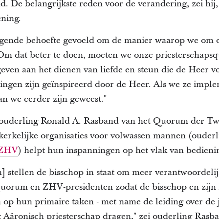
nd.
De belangrijkste reden voor de verandering, zei hij,
ening.
gende behoefte gevoeld om de manier waarop we om o
Om dat beter te doen, moeten we onze priesterschaps
even aan het dienen van liefde en steun die de Heer vo
ingen zijn geïnspireerd door de Heer.
Als we ze imple
dan we eerder zijn geweest."
ei ouderling Ronald A. Rasband van het Quorum der Tw
kerkelijke organisaties voor volwassen mannen (oude
ZHV
)
helpt
hun inspanningen op het vlak van bedieni
] stellen de bisschop in staat om meer verantwoordeli
uorum en ZHV-presidenten zodat de bisschop en zijn 
op hun primaire taken - met name de leiding over de
 Aäronisch priesterschap dragen," zei ouderling Rasb