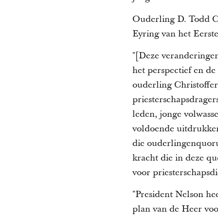
Ouderling D. Todd C
Eyring van het Eerst
"[Deze veranderingen
het perspectief en de
ouderling Christoffe
priesterschapsdrager
leden, jonge volwass
voldoende uitdrukken
die ouderlingenquoru
kracht die in deze q
voor priesterschapsdi
"President Nelson he
plan van de Heer voor