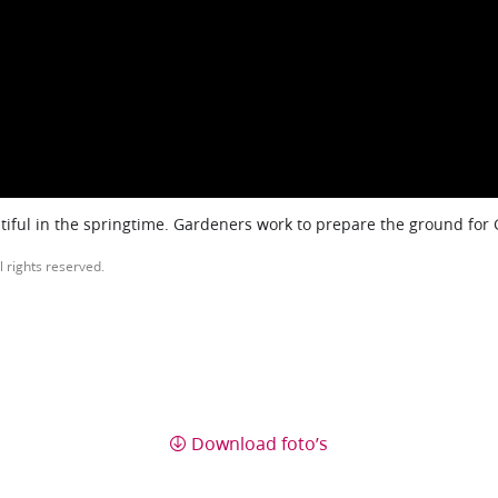
iful in the springtime. Gardeners work to prepare the ground for
l rights reserved.
Download foto’s