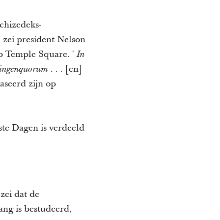
chizedeks-
 zei president Nelson
op Temple Square.
'
In
.
.
.
[en]
rlingenquorum
aseerd zijn op
ste Dagen is verdeeld
zei dat de
ng is bestudeerd,