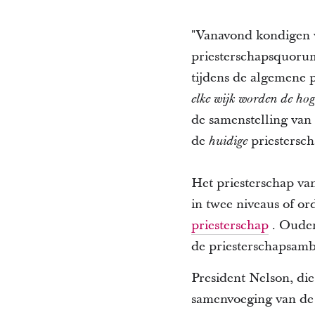
"Vanavond kondigen w
priesterschapsquorum
tijdens de algemene 
elke wijk worden de ho
de samenstelling van
de
priestersch
huidige
Het priesterschap va
in twee niveaus of or
priesterschap
.
Ouder
de priesterschapsamb
President Nelson, die
samenvoeging van de