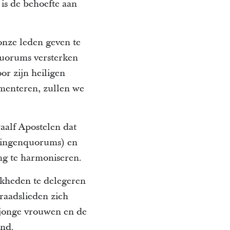
 is de behoefte aan
nze leden geven te
quorums versterken
or zijn heiligen
menteren, zullen we
aalf Apostelen dat
rlingenquorums) en
ng te harmoniseren.
jkheden te delegeren
raadslieden zich
 jonge vrouwen en de
and.