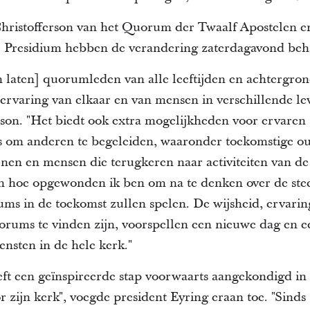
hristofferson van het Quorum der Twaalf Apostelen e
e Presidium hebben de verandering zaterdagavond beh
 laten] quorumleden van alle leeftijden en achtergron
 ervaring van elkaar en van mensen in verschillende lev
rson.
"Het biedt ook extra mogelijkheden voor ervaren
s om anderen te begeleiden, waaronder toekomstige o
enen en mensen die terugkeren naar activiteiten van de
 hoe opgewonden ik ben om na te denken over de stee
ms in de toekomst zullen spelen.
De wijsheid, ervaring
uorums te vinden zijn, voorspellen een nieuwe dag en 
ensten in de hele kerk."
eft een geïnspireerde stap voorwaarts aangekondigd in
 zijn kerk", voegde president Eyring eraan toe.
"Sinds