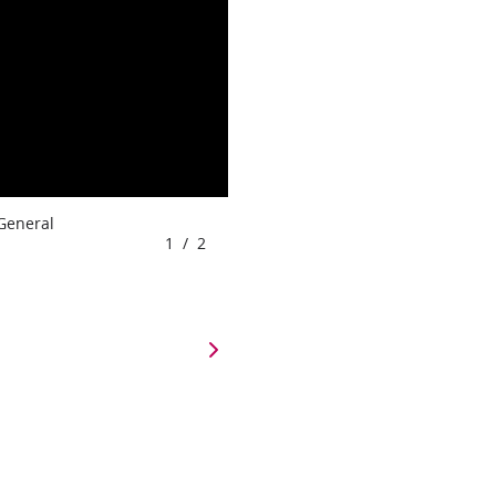
 General
1
/
2