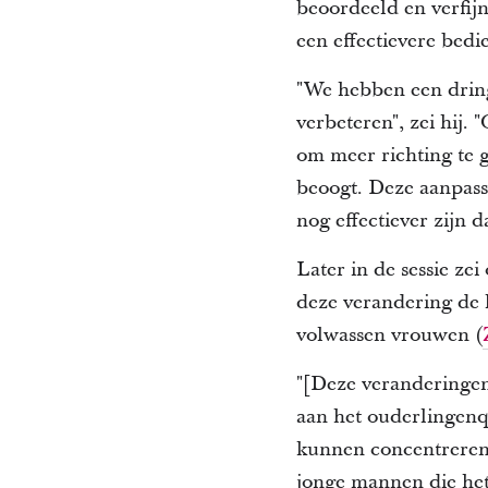
beoordeeld en verfij
een effectievere bedi
"We hebben een drin
verbeteren", zei hij.
"
om meer richting te g
beoogt.
Deze aanpass
nog effectiever zijn 
Later in de sessie z
deze verandering de 
volwassen vrouwen (
"[Deze veranderingen
aan het ouderlingenq
kunnen concentreren 
jonge mannen die het