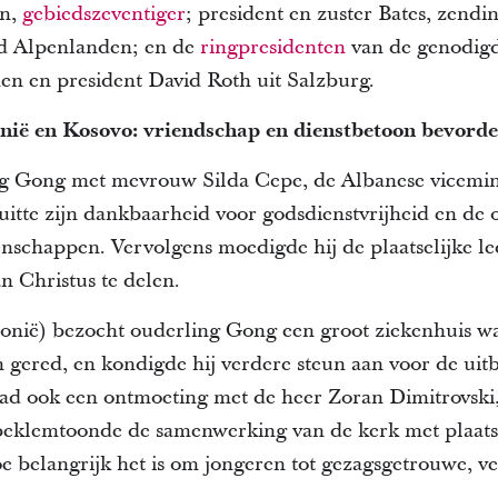
nn,
gebiedszeventiger
; president en zuster Bates, zendi
ed Alpenlanden; en de
ringpresidenten
van de genodigd
en en president David Roth uit Salzburg.
ië en Kosovo: vriendschap en dienstbetoon bevord
ng Gong met mevrouw Silda Cepe, de Albanese vicemin
uitte zijn dankbaarheid voor godsdienstvrijheid en de 
nschappen. Vervolgens moedigde hij de plaatselijke l
an Christus te delen.
nië) bezocht ouderling Gong een groot ziekenhuis waa
gered, en kondigde hij verdere steun aan voor de uit
ad ook een ontmoeting met de heer Zoran Dimitrovski,
eklemtoonde de samenwerking van de kerk met plaatsel
e belangrijk het is om jongeren tot gezagsgetrouwe, 