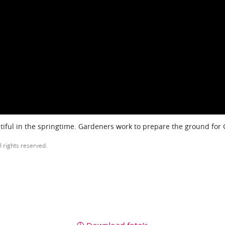
iful in the springtime. Gardeners work to prepare the ground for
l rights reserved.