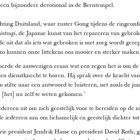
 een bijzondere devotional in de Berntempel.
hting Duitsland, waar zuster Gong tijdens de ringconfe
, de Japanse kunst van het repareren van gebro
intsugi
de uit dat als iets wat gebroken is met zorg wordt gere
zo kunnen onze littekens ons mooier en sterker maken
erde de aanwezigen eraan wat een zegen het is om de 
en dienstknecht te horen. Hij sprak over de kracht van
in stilte naar een antwoord te luisteren, net zoals de 
n [het] nu zelf te weten gekomen.’
dereen uit om zich geestelijk voor te bereiden op de
e iedereen aan om lichamelijk en geestelijk dichter to
ie president Jendrik Hasse en president David Roth, 