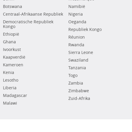
Botswana
Namibië
Centraal-Afrikaanse Republiek
Nigeria
Democratische Republiek
Oeganda
Kongo
Republiek Kongo
Ethiopië
Réunion
Ghana
Rwanda
Ivoorkust
Sierra Leone
Kaapverdië
Swaziland
Kameroen
Tanzania
Kenia
Togo
Lesotho
Zambia
Liberia
Zimbabwe
Madagascar
Zuid-Afrika
Malawi