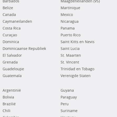
Barbados
Maagdeneilanden (VS)
Belize
Martinique
Canada
Mexico
Caymaneilanden
Nicaragua
Costa Rica
Panama
Curaçao
Puerto Rico
Dominica
Saint Kitts en Nevis
Dominicaanse Republiek
Saint Lucia
El Salvador
St. Maarten
Grenada
St. Vincent
Guadeloupe
Trinidad en Tobago
Guatemala
Verenigde Staten
Argentinië
Guyana
Bolivia
Paraguay
Brazilië
Peru
Chili
Suriname