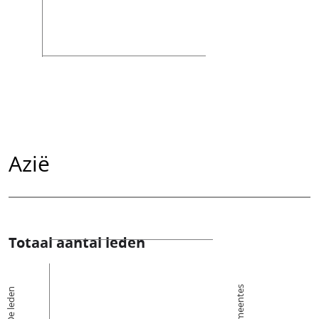
Azië
Totaal aantal leden
Kerkgemeentes
De leden