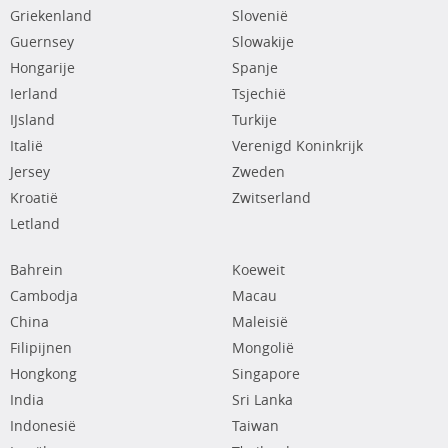
Griekenland
Slovenië
Guernsey
Slowakije
Hongarije
Spanje
Ierland
Tsjechië
IJsland
Turkije
Italië
Verenigd Koninkrijk
Jersey
Zweden
Kroatië
Zwitserland
Letland
Bahrein
Koeweit
Cambodja
Macau
China
Maleisië
Filipijnen
Mongolië
Hongkong
Singapore
India
Sri Lanka
Indonesië
Taiwan