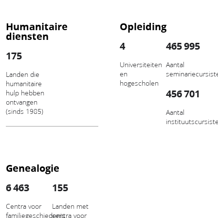
Humanitaire
Opleiding
diensten
4
465 995
175
Universiteiten
Aantal
en
seminariecursist
Landen die
hogescholen
humanitaire
456 701
hulp hebben
ontvangen
(sinds 1985)
Aantal
instituutscursist
Genealogie
6 463
155
Centra voor
Landen met
familiegeschiedenis
centra voor