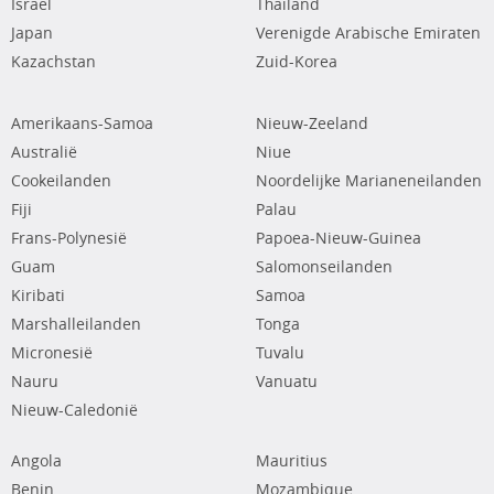
Israël
Thailand
Japan
Verenigde Arabische Emiraten
Kazachstan
Zuid-Korea
Amerikaans-Samoa
Nieuw-Zeeland
Australië
Niue
Cookeilanden
Noordelijke Marianeneilanden
Fiji
Palau
Frans-Polynesië
Papoea-Nieuw-Guinea
Guam
Salomonseilanden
Kiribati
Samoa
Marshalleilanden
Tonga
Micronesië
Tuvalu
Nauru
Vanuatu
Nieuw-Caledonië
Angola
Mauritius
Benin
Mozambique