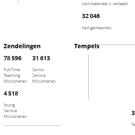
kerkmateriaal is vertaald
32 046
Kerkgemeentes
Zendelingen
Tempels
78 596
31 613
Full-Time
Senior
Teaching
Service
Missionaries
Missionaries
4 518
Young
Service
3
Missionaries
T