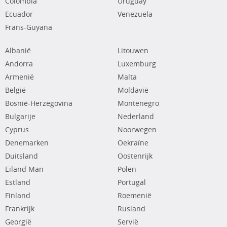
Colombia
Uruguay
Ecuador
Venezuela
Frans-Guyana
Albanië
Litouwen
Andorra
Luxemburg
Armenië
Malta
België
Moldavië
Bosnië-Herzegovina
Montenegro
Bulgarije
Nederland
Cyprus
Noorwegen
Denemarken
Oekraïne
Duitsland
Oostenrijk
Eiland Man
Polen
Estland
Portugal
Finland
Roemenië
Frankrijk
Rusland
Georgië
Servië