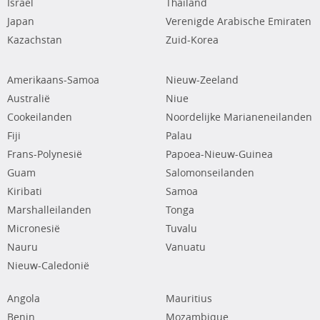
Israël
Thailand
Japan
Verenigde Arabische Emiraten
Kazachstan
Zuid-Korea
Amerikaans-Samoa
Nieuw-Zeeland
Australië
Niue
Cookeilanden
Noordelijke Marianeneilanden
Fiji
Palau
Frans-Polynesië
Papoea-Nieuw-Guinea
Guam
Salomonseilanden
Kiribati
Samoa
Marshalleilanden
Tonga
Micronesië
Tuvalu
Nauru
Vanuatu
Nieuw-Caledonië
Angola
Mauritius
Benin
Mozambique