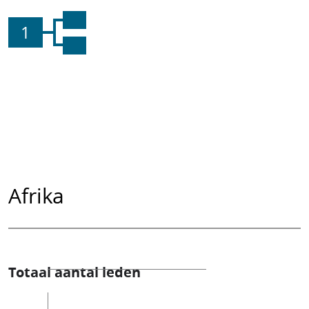
1
Afrika
Totaal aantal leden