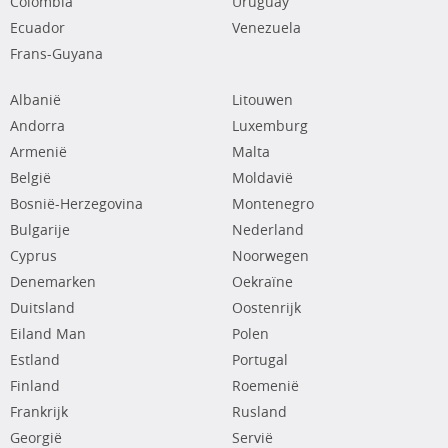
Colombia
Uruguay
Ecuador
Venezuela
Frans-Guyana
Albanië
Litouwen
Andorra
Luxemburg
Armenië
Malta
België
Moldavië
Bosnië-Herzegovina
Montenegro
Bulgarije
Nederland
Cyprus
Noorwegen
Denemarken
Oekraïne
Duitsland
Oostenrijk
Eiland Man
Polen
Estland
Portugal
Finland
Roemenië
Frankrijk
Rusland
Georgië
Servië