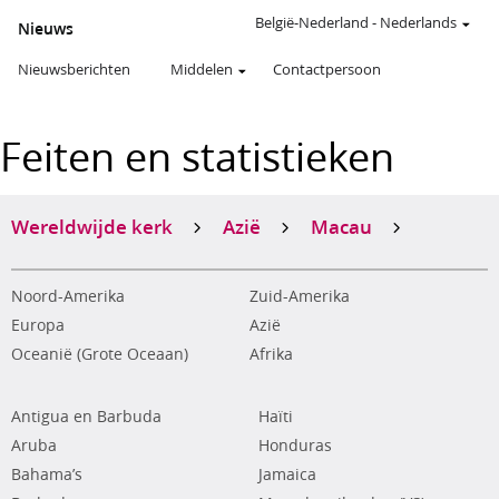
België-Nederland
-
Nederlands
Nieuws
Nieuwsberichten
Middelen
Contactpersoon
Feiten en statistieken
Wereldwijde kerk
Azië
Macau
Noord-Amerika
Zuid-Amerika
Europa
Azië
Oceanië (Grote Oceaan)
Afrika
Antigua en Barbuda
Haïti
Aruba
Honduras
Bahama’s
Jamaica