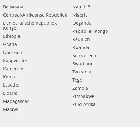
Botswana
Namibië
Centraal-Afrikaanse Republiek
Nigeria
Democratische Republiek
Oeganda
Kongo
Republiek Kongo
Ethiopië
Réunion
Ghana
Rwanda
Ivoorkust
Sierra Leone
Kaapverdië
Swaziland
Kameroen
Tanzania
Kenia
Togo
Lesotho
Zambia
Liberia
Zimbabwe
Madagascar
Zuid-Afrika
Malawi