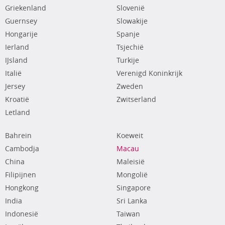
Griekenland
Slovenië
Guernsey
Slowakije
Hongarije
Spanje
Ierland
Tsjechië
IJsland
Turkije
Italië
Verenigd Koninkrijk
Jersey
Zweden
Kroatië
Zwitserland
Letland
Bahrein
Koeweit
Cambodja
Macau
China
Maleisië
Filipijnen
Mongolië
Hongkong
Singapore
India
Sri Lanka
Indonesië
Taiwan