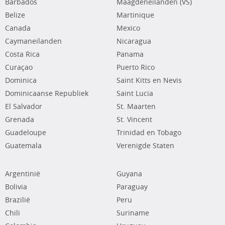
Barbados
Maagdeneilanden (VS)
Belize
Martinique
Canada
Mexico
Caymaneilanden
Nicaragua
Costa Rica
Panama
Curaçao
Puerto Rico
Dominica
Saint Kitts en Nevis
Dominicaanse Republiek
Saint Lucia
El Salvador
St. Maarten
Grenada
St. Vincent
Guadeloupe
Trinidad en Tobago
Guatemala
Verenigde Staten
Argentinië
Guyana
Bolivia
Paraguay
Brazilië
Peru
Chili
Suriname