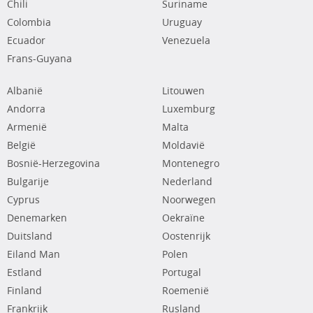
Chili
Suriname
Colombia
Uruguay
Ecuador
Venezuela
Frans-Guyana
Albanië
Litouwen
Andorra
Luxemburg
Armenië
Malta
België
Moldavië
Bosnië-Herzegovina
Montenegro
Bulgarije
Nederland
Cyprus
Noorwegen
Denemarken
Oekraïne
Duitsland
Oostenrijk
Eiland Man
Polen
Estland
Portugal
Finland
Roemenië
Frankrijk
Rusland