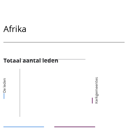
Afrika
Totaal aantal leden
Kerkgemeentes
De leden