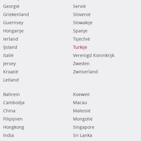
Georgië
Servië
Griekenland
Slovenië
Guernsey
Slowakije
Hongarije
Spanje
Ierland
Tsjechië
IJsland
Turkije
Italië
Verenigd Koninkrijk
Jersey
Zweden
Kroatië
Zwitserland
Letland
Bahrein
Koeweit
Cambodja
Macau
China
Maleisië
Filipijnen
Mongolië
Hongkong
Singapore
India
Sri Lanka