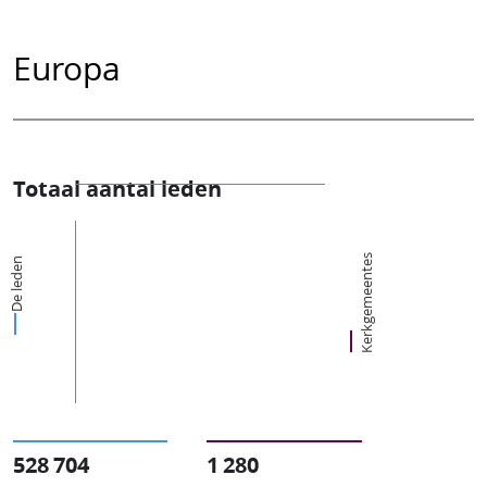
Europa
Totaal aantal leden
Kerkgemeentes
De leden
528 704
1 280