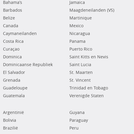
Bahama’s
Jamaica
Barbados
Maagdeneilanden (VS)
Belize
Martinique
Canada
Mexico
Caymaneilanden
Nicaragua
Costa Rica
Panama
Curaçao
Puerto Rico
Dominica
Saint Kitts en Nevis
Dominicaanse Republiek
Saint Lucia
El Salvador
St. Maarten
Grenada
St. Vincent
Guadeloupe
Trinidad en Tobago
Guatemala
Verenigde Staten
Argentinië
Guyana
Bolivia
Paraguay
Brazilië
Peru