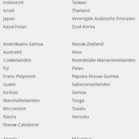
Indonesië
Taiwan
Israël
Thailand
Japan
Verenigde Arabische Emiraten
Kazachstan
Zuid-Korea
Amerikaans-Samoa
Nieuw-Zeeland
Australië
Niue
Cookeilanden
Noordelijke Marianeneilanden
Fiji
Palau
Frans-Polynesië
Papoea-Nieuw-Guinea
Guam
Salomonseilanden
Kiribati
Samoa
Marshalleilanden
Tonga
Micronesië
Tuvalu
Nauru
Vanuatu
Nieuw-Caledonië