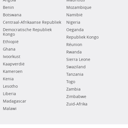
Angola
Mauritius
Benin
Mozambique
Botswana
Namibië
Centraal-Afrikaanse Republiek
Nigeria
Democratische Republiek
Oeganda
Kongo
Republiek Kongo
Ethiopië
Réunion
Ghana
Rwanda
Ivoorkust
Sierra Leone
Kaapverdië
Swaziland
Kameroen
Tanzania
Kenia
Togo
Lesotho
Zambia
Liberia
Zimbabwe
Madagascar
Zuid-Afrika
Malawi