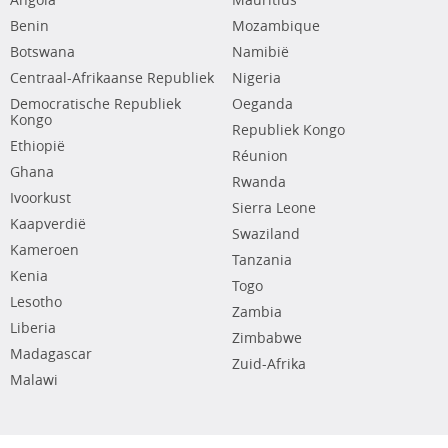
Angola
Mauritius
Benin
Mozambique
Botswana
Namibië
Centraal-Afrikaanse Republiek
Nigeria
Democratische Republiek
Oeganda
Kongo
Republiek Kongo
Ethiopië
Réunion
Ghana
Rwanda
Ivoorkust
Sierra Leone
Kaapverdië
Swaziland
Kameroen
Tanzania
Kenia
Togo
Lesotho
Zambia
Liberia
Zimbabwe
Madagascar
Zuid-Afrika
Malawi