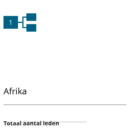
1
Afrika
Totaal aantal leden