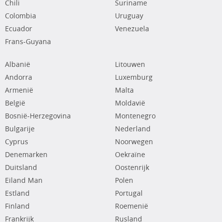
Chili
Suriname
Colombia
Uruguay
Ecuador
Venezuela
Frans-Guyana
Albanië
Litouwen
Andorra
Luxemburg
Armenië
Malta
België
Moldavië
Bosnië-Herzegovina
Montenegro
Bulgarije
Nederland
Cyprus
Noorwegen
Denemarken
Oekraïne
Duitsland
Oostenrijk
Eiland Man
Polen
Estland
Portugal
Finland
Roemenië
Frankrijk
Rusland