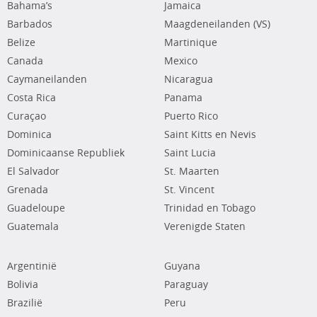
Bahama’s
Jamaica
Barbados
Maagdeneilanden (VS)
Belize
Martinique
Canada
Mexico
Caymaneilanden
Nicaragua
Costa Rica
Panama
Curaçao
Puerto Rico
Dominica
Saint Kitts en Nevis
Dominicaanse Republiek
Saint Lucia
El Salvador
St. Maarten
Grenada
St. Vincent
Guadeloupe
Trinidad en Tobago
Guatemala
Verenigde Staten
Argentinië
Guyana
Bolivia
Paraguay
Brazilië
Peru