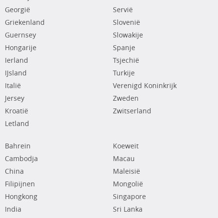
Georgië
Servië
Griekenland
Slovenië
Guernsey
Slowakije
Hongarije
Spanje
Ierland
Tsjechië
IJsland
Turkije
Italië
Verenigd Koninkrijk
Jersey
Zweden
Kroatië
Zwitserland
Letland
Bahrein
Koeweit
Cambodja
Macau
China
Maleisië
Filipijnen
Mongolië
Hongkong
Singapore
India
Sri Lanka