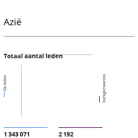
Azië
Totaal aantal leden
Kerkgemeentes
De leden
1 343 071
2 192