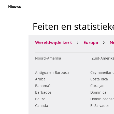
Nieuws
Feiten en statistie
Wereldwijde kerk
Europa
N
Noord-Amerika
Zuid-Amerik
Antigua en Barbuda
Caymaneilan
Aruba
Costa Rica
Bahama’s
Curaçao
Barbados
Dominica
Belize
Dominicaanse
Canada
El Salvador