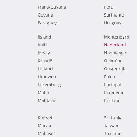
Frans-Guyana
Peru
Guyana
Suriname
Paraguay
Uruguay
IJsland
Montenegro
Italië
Nederland
Jersey
Noorwegen
Kroatië
Oekraïne
Letland
Oostenrijk
Litouwen
Polen
Luxemburg
Portugal
Malta
Roemenië
Moldavië
Rusland
Koeweit
Sri Lanka
Macau
Taiwan
Maleisië
Thailand