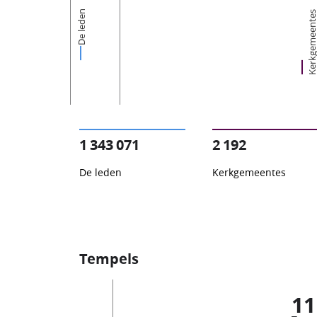
De leden
Kerkgemeent
1 343 071
2 192
De leden
Kerkgemeentes
Tempels
11