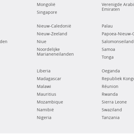
Mongolië
Verenigde Arab
Emiraten
Singapore
Nieuw-Caledonië
Palau
Nieuw-Zeeland
Papoea-Nieuw-
nden
Niue
Salomonseilan
Noordelijke
Samoa
Marianeneilanden
Tonga
Liberia
Oeganda
Madagascar
Republiek Kong
Malawi
Réunion
Mauritius
Rwanda
Mozambique
Sierra Leone
Namibië
Swaziland
Nigeria
Tanzania