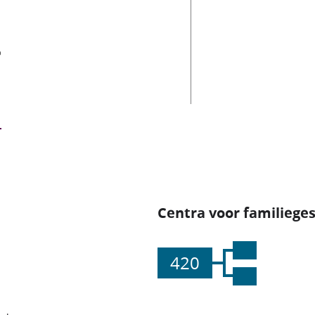
es
Centra voor familiege
420