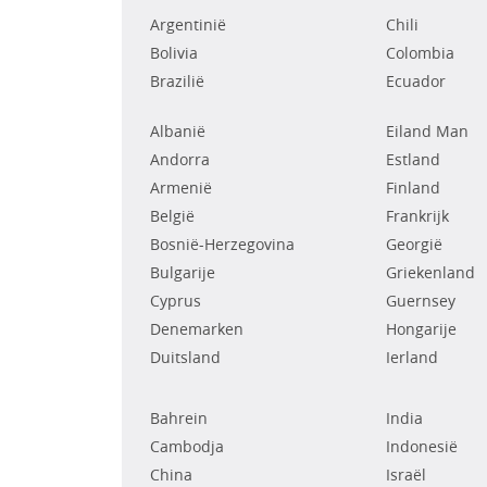
Argentinië
Chili
Bolivia
Colombia
Brazilië
Ecuador
Albanië
Eiland Man
Andorra
Estland
Armenië
Finland
België
Frankrijk
Bosnië-Herzegovina
Georgië
Bulgarije
Griekenland
Cyprus
Guernsey
Denemarken
Hongarije
Duitsland
Ierland
Bahrein
India
Cambodja
Indonesië
China
Israël