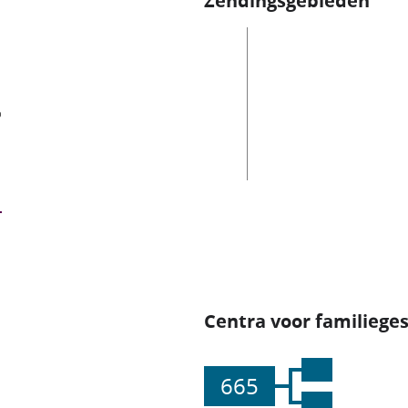
Zendingsgebieden
es
Centra voor familiege
665