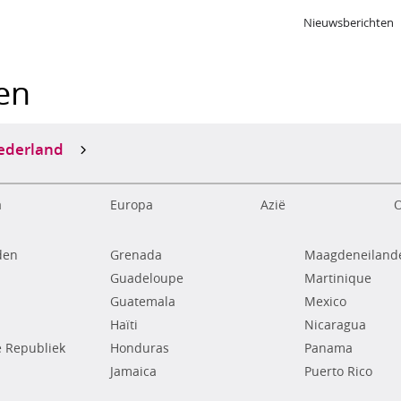
Nieuwsberichten
ken
ederland
a
Europa
Azië
O
den
Grenada
Maagdeneilande
Guadeloupe
Martinique
Guatemala
Mexico
Haïti
Nicaragua
 Republiek
Honduras
Panama
Jamaica
Puerto Rico