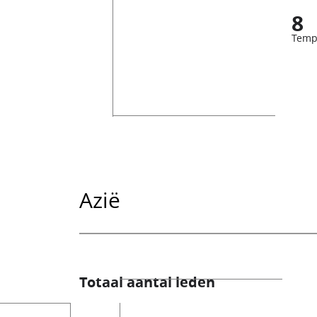
8
Temp
Azië
Totaal aantal leden