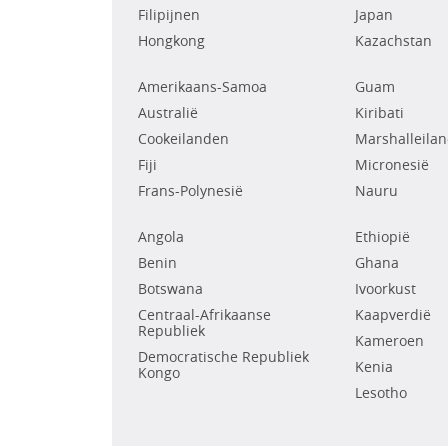
Filipijnen
Japan
Hongkong
Kazachstan
Amerikaans-Samoa
Guam
Australië
Kiribati
Cookeilanden
Marshalleila
Fiji
Micronesië
Frans-Polynesië
Nauru
Angola
Ethiopië
Benin
Ghana
Botswana
Ivoorkust
Centraal-Afrikaanse
Kaapverdië
Republiek
Kameroen
Democratische Republiek
Kenia
Kongo
Lesotho