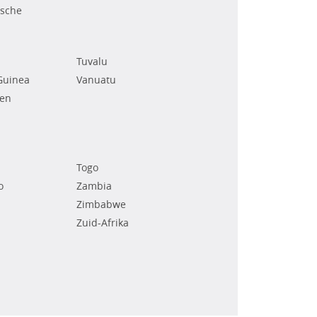
ische
Tuvalu
Guinea
Vanuatu
den
Togo
o
Zambia
Zimbabwe
Zuid-Afrika