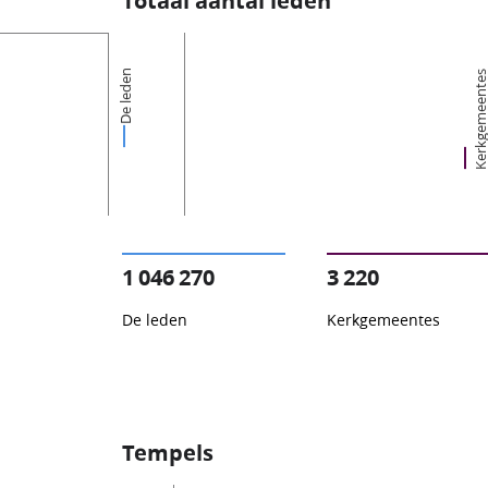
Totaal aantal leden
De leden
Kerkgemeent
1 046 270
3 220
De leden
Kerkgemeentes
Tempels