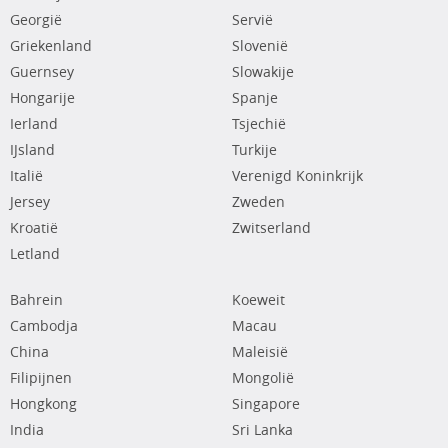
Georgië
Servië
Griekenland
Slovenië
Guernsey
Slowakije
Hongarije
Spanje
Ierland
Tsjechië
IJsland
Turkije
Italië
Verenigd Koninkrijk
Jersey
Zweden
Kroatië
Zwitserland
Letland
Bahrein
Koeweit
Cambodja
Macau
China
Maleisië
Filipijnen
Mongolië
Hongkong
Singapore
India
Sri Lanka