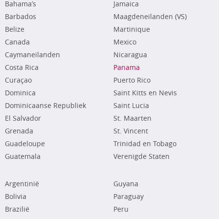
Bahama’s
Jamaica
Barbados
Maagdeneilanden (VS)
Belize
Martinique
Canada
Mexico
Caymaneilanden
Nicaragua
Costa Rica
Panama
Curaçao
Puerto Rico
Dominica
Saint Kitts en Nevis
Dominicaanse Republiek
Saint Lucia
El Salvador
St. Maarten
Grenada
St. Vincent
Guadeloupe
Trinidad en Tobago
Guatemala
Verenigde Staten
Argentinië
Guyana
Bolivia
Paraguay
Brazilië
Peru