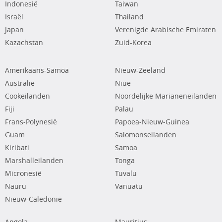
Indonesië
Taiwan
Israël
Thailand
Japan
Verenigde Arabische Emiraten
Kazachstan
Zuid-Korea
Amerikaans-Samoa
Nieuw-Zeeland
Australië
Niue
Cookeilanden
Noordelijke Marianeneilanden
Fiji
Palau
Frans-Polynesië
Papoea-Nieuw-Guinea
Guam
Salomonseilanden
Kiribati
Samoa
Marshalleilanden
Tonga
Micronesië
Tuvalu
Nauru
Vanuatu
Nieuw-Caledonië