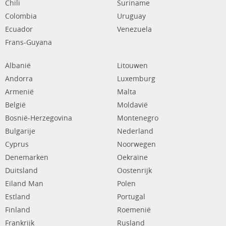
Chili
Suriname
Colombia
Uruguay
Ecuador
Venezuela
Frans-Guyana
Albanië
Litouwen
Andorra
Luxemburg
Armenië
Malta
België
Moldavië
Bosnië-Herzegovina
Montenegro
Bulgarije
Nederland
Cyprus
Noorwegen
Denemarken
Oekraïne
Duitsland
Oostenrijk
Eiland Man
Polen
Estland
Portugal
Finland
Roemenië
Frankrijk
Rusland