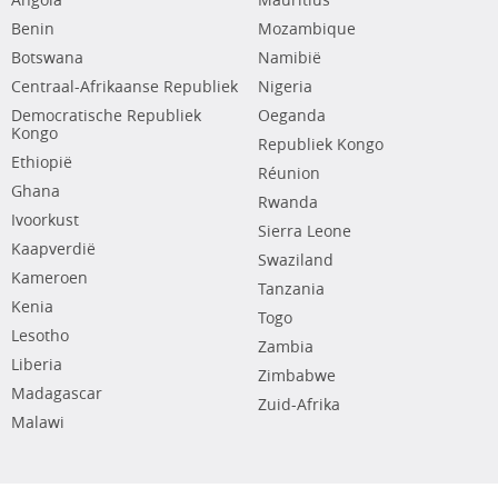
Angola
Mauritius
Benin
Mozambique
Botswana
Namibië
Centraal-Afrikaanse Republiek
Nigeria
Democratische Republiek
Oeganda
Kongo
Republiek Kongo
Ethiopië
Réunion
Ghana
Rwanda
Ivoorkust
Sierra Leone
Kaapverdië
Swaziland
Kameroen
Tanzania
Kenia
Togo
Lesotho
Zambia
Liberia
Zimbabwe
Madagascar
Zuid-Afrika
Malawi