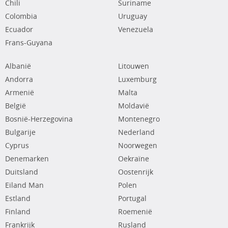
Chili
Suriname
Colombia
Uruguay
Ecuador
Venezuela
Frans-Guyana
Albanië
Litouwen
Andorra
Luxemburg
Armenië
Malta
België
Moldavië
Bosnië-Herzegovina
Montenegro
Bulgarije
Nederland
Cyprus
Noorwegen
Denemarken
Oekraïne
Duitsland
Oostenrijk
Eiland Man
Polen
Estland
Portugal
Finland
Roemenië
Frankrijk
Rusland