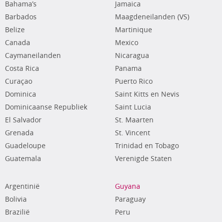
Bahama’s
Jamaica
Barbados
Maagdeneilanden (VS)
Belize
Martinique
Canada
Mexico
Caymaneilanden
Nicaragua
Costa Rica
Panama
Curaçao
Puerto Rico
Dominica
Saint Kitts en Nevis
Dominicaanse Republiek
Saint Lucia
El Salvador
St. Maarten
Grenada
St. Vincent
Guadeloupe
Trinidad en Tobago
Guatemala
Verenigde Staten
Argentinië
Guyana
Bolivia
Paraguay
Brazilië
Peru