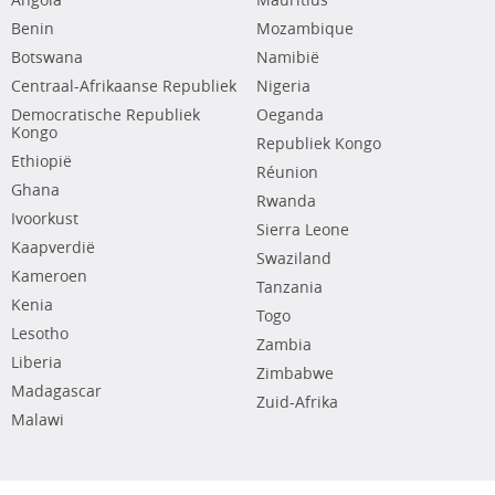
Angola
Mauritius
Benin
Mozambique
Botswana
Namibië
Centraal-Afrikaanse Republiek
Nigeria
Democratische Republiek
Oeganda
Kongo
Republiek Kongo
Ethiopië
Réunion
Ghana
Rwanda
Ivoorkust
Sierra Leone
Kaapverdië
Swaziland
Kameroen
Tanzania
Kenia
Togo
Lesotho
Zambia
Liberia
Zimbabwe
Madagascar
Zuid-Afrika
Malawi