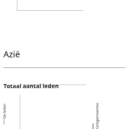
Azië
Totaal aantal leden
Kerkgemeentes
De leden