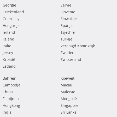
Georgië
Servië
Griekenland
Slovenië
Guernsey
Slowakije
Hongarije
Spanje
Ierland
Tsjechië
IJsland
Turkije
Italië
Verenigd Koninkrijk
Jersey
Zweden
Kroatië
Zwitserland
Letland
Bahrein
Koeweit
Cambodja
Macau
China
Maleisië
Filipijnen
Mongolië
Hongkong
Singapore
India
Sri Lanka