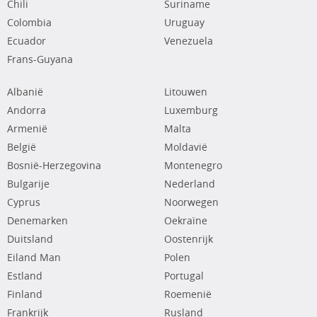
Chili
Suriname
Colombia
Uruguay
Ecuador
Venezuela
Frans-Guyana
Albanië
Litouwen
Andorra
Luxemburg
Armenië
Malta
België
Moldavië
Bosnië-Herzegovina
Montenegro
Bulgarije
Nederland
Cyprus
Noorwegen
Denemarken
Oekraïne
Duitsland
Oostenrijk
Eiland Man
Polen
Estland
Portugal
Finland
Roemenië
Frankrijk
Rusland