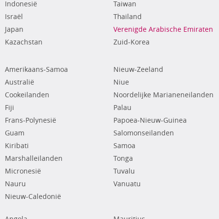
Indonesië
Taiwan
Israël
Thailand
Japan
Verenigde Arabische Emiraten
Kazachstan
Zuid-Korea
Amerikaans-Samoa
Nieuw-Zeeland
Australië
Niue
Cookeilanden
Noordelijke Marianeneilanden
Fiji
Palau
Frans-Polynesië
Papoea-Nieuw-Guinea
Guam
Salomonseilanden
Kiribati
Samoa
Marshalleilanden
Tonga
Micronesië
Tuvalu
Nauru
Vanuatu
Nieuw-Caledonië