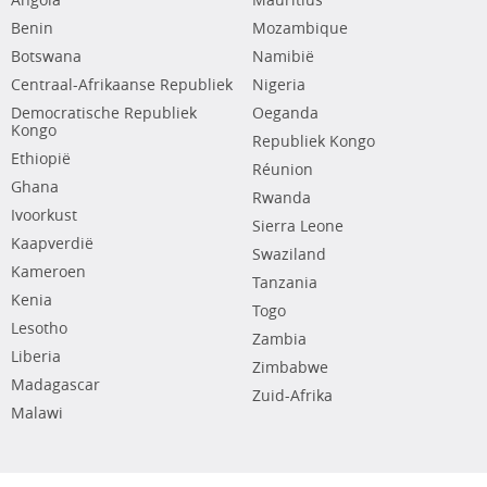
Angola
Mauritius
Benin
Mozambique
Botswana
Namibië
Centraal-Afrikaanse Republiek
Nigeria
Democratische Republiek
Oeganda
Kongo
Republiek Kongo
Ethiopië
Réunion
Ghana
Rwanda
Ivoorkust
Sierra Leone
Kaapverdië
Swaziland
Kameroen
Tanzania
Kenia
Togo
Lesotho
Zambia
Liberia
Zimbabwe
Madagascar
Zuid-Afrika
Malawi