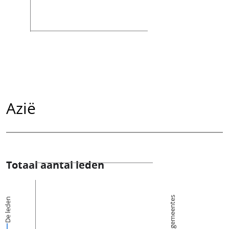
Azië
Totaal aantal leden
Kerkgemeentes
De leden