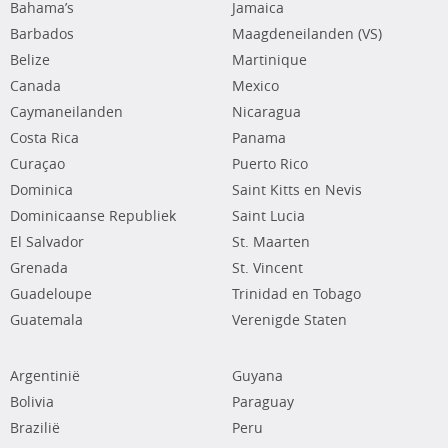
Bahama’s
Jamaica
Barbados
Maagdeneilanden (VS)
Belize
Martinique
Canada
Mexico
Caymaneilanden
Nicaragua
Costa Rica
Panama
Curaçao
Puerto Rico
Dominica
Saint Kitts en Nevis
Dominicaanse Republiek
Saint Lucia
El Salvador
St. Maarten
Grenada
St. Vincent
Guadeloupe
Trinidad en Tobago
Guatemala
Verenigde Staten
Argentinië
Guyana
Bolivia
Paraguay
Brazilië
Peru