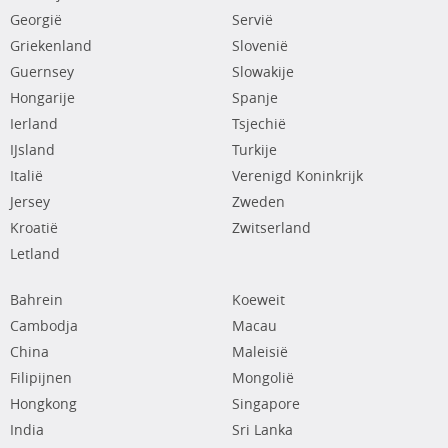
Georgië
Servië
Griekenland
Slovenië
Guernsey
Slowakije
Hongarije
Spanje
Ierland
Tsjechië
IJsland
Turkije
Italië
Verenigd Koninkrijk
Jersey
Zweden
Kroatië
Zwitserland
Letland
Bahrein
Koeweit
Cambodja
Macau
China
Maleisië
Filipijnen
Mongolië
Hongkong
Singapore
India
Sri Lanka