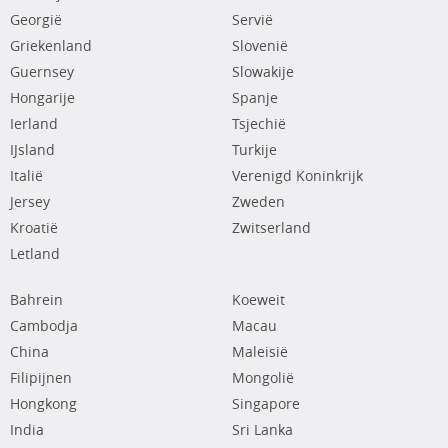
Georgië
Servië
Griekenland
Slovenië
Guernsey
Slowakije
Hongarije
Spanje
Ierland
Tsjechië
IJsland
Turkije
Italië
Verenigd Koninkrijk
Jersey
Zweden
Kroatië
Zwitserland
Letland
Bahrein
Koeweit
Cambodja
Macau
China
Maleisië
Filipijnen
Mongolië
Hongkong
Singapore
India
Sri Lanka