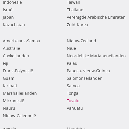
Indonesië
Taiwan
Israël
Thailand
Japan
Verenigde Arabische Emiraten
Kazachstan
Zuid-Korea
Amerikaans-Samoa
Nieuw-Zeeland
Australië
Niue
Cookeilanden
Noordelijke Marianeneilanden
Fiji
Palau
Frans-Polynesië
Papoea-Nieuw-Guinea
Guam
Salomonseilanden
Kiribati
Samoa
Marshalleilanden
Tonga
Micronesië
Tuvalu
Nauru
Vanuatu
Nieuw-Caledonië