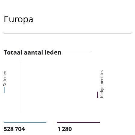
Europa
Totaal aantal leden
Kerkgemeentes
De leden
528 704
1 280