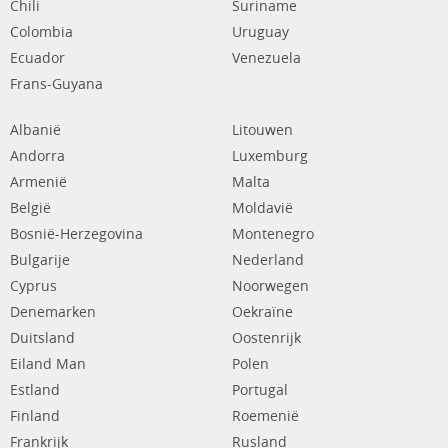
Chili
Suriname
Colombia
Uruguay
Ecuador
Venezuela
Frans-Guyana
Albanië
Litouwen
Andorra
Luxemburg
Armenië
Malta
België
Moldavië
Bosnië-Herzegovina
Montenegro
Bulgarije
Nederland
Cyprus
Noorwegen
Denemarken
Oekraïne
Duitsland
Oostenrijk
Eiland Man
Polen
Estland
Portugal
Finland
Roemenië
Frankrijk
Rusland