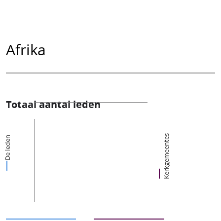
Afrika
Totaal aantal leden
Kerkgemeentes
De leden