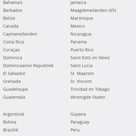
Bahama’s
Jamaica
Barbados
Maagdeneilanden (VS)
Belize
Martinique
Canada
Mexico
Caymaneilanden
Nicaragua
Costa Rica
Panama
Curaçao
Puerto Rico
Dominica
Saint Kitts en Nevis
Dominicaanse Republiek
Saint Lucia
El Salvador
St. Maarten
Grenada
St. Vincent
Guadeloupe
Trinidad en Tobago
Guatemala
Verenigde Staten
Argentinië
Guyana
Bolivia
Paraguay
Brazilië
Peru