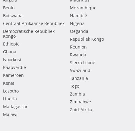
Angola
Mauritius
Benin
Mozambique
Botswana
Namibië
Centraal-Afrikaanse Republiek
Nigeria
Democratische Republiek
Oeganda
Kongo
Republiek Kongo
Ethiopië
Réunion
Ghana
Rwanda
Ivoorkust
Sierra Leone
Kaapverdië
Swaziland
Kameroen
Tanzania
Kenia
Togo
Lesotho
Zambia
Liberia
Zimbabwe
Madagascar
Zuid-Afrika
Malawi