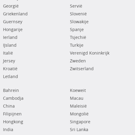
Georgië
Servië
Griekenland
Slovenië
Guernsey
Slowakije
Hongarije
Spanje
Ierland
Tsjechië
IJsland
Turkije
Italië
Verenigd Koninkrijk
Jersey
Zweden
Kroatië
Zwitserland
Letland
Bahrein
Koeweit
Cambodja
Macau
China
Maleisië
Filipijnen
Mongolië
Hongkong
Singapore
India
Sri Lanka