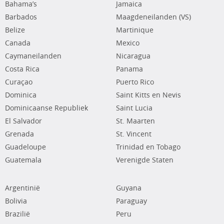
Bahama’s
Jamaica
Barbados
Maagdeneilanden (VS)
Belize
Martinique
Canada
Mexico
Caymaneilanden
Nicaragua
Costa Rica
Panama
Curaçao
Puerto Rico
Dominica
Saint Kitts en Nevis
Dominicaanse Republiek
Saint Lucia
El Salvador
St. Maarten
Grenada
St. Vincent
Guadeloupe
Trinidad en Tobago
Guatemala
Verenigde Staten
Argentinië
Guyana
Bolivia
Paraguay
Brazilië
Peru