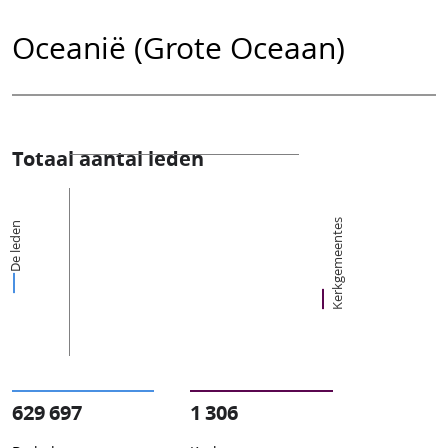
Oceanië (Grote Oceaan)
Totaal aantal leden
Kerkgemeentes
De leden
629 697
1 306