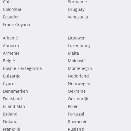
Chili
Suriname
Colombia
Uruguay
Ecuador
Venezuela
Frans-Guyana
Albanië
Litouwen
Andorra
Luxemburg
Armenië
Malta
België
Moldavië
Bosnië-Herzegovina
Montenegro
Bulgarije
Nederland
Cyprus
Noorwegen
Denemarken
Oekraïne
Duitsland
Oostenrijk
Eiland Man
Polen
Estland
Portugal
Finland
Roemenië
Frankrijk
Rusland