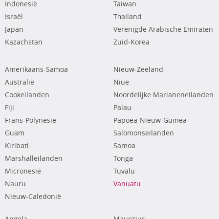
Indonesië
Taiwan
Israël
Thailand
Japan
Verenigde Arabische Emiraten
Kazachstan
Zuid-Korea
Amerikaans-Samoa
Nieuw-Zeeland
Australië
Niue
Cookeilanden
Noordelijke Marianeneilanden
Fiji
Palau
Frans-Polynesië
Papoea-Nieuw-Guinea
Guam
Salomonseilanden
Kiribati
Samoa
Marshalleilanden
Tonga
Micronesië
Tuvalu
Nauru
Vanuatu
Nieuw-Caledonië