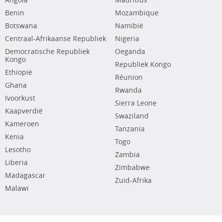
Angola
Mauritius
Benin
Mozambique
Botswana
Namibië
Centraal-Afrikaanse Republiek
Nigeria
Democratische Republiek
Oeganda
Kongo
Republiek Kongo
Ethiopië
Réunion
Ghana
Rwanda
Ivoorkust
Sierra Leone
Kaapverdië
Swaziland
Kameroen
Tanzania
Kenia
Togo
Lesotho
Zambia
Liberia
Zimbabwe
Madagascar
Zuid-Afrika
Malawi