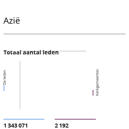
Azië
Totaal aantal leden
Kerkgemeentes
De leden
1 343 071
2 192