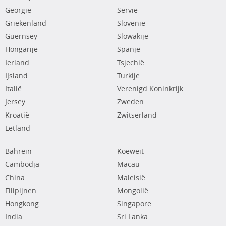
Georgië
Servië
Griekenland
Slovenië
Guernsey
Slowakije
Hongarije
Spanje
Ierland
Tsjechië
IJsland
Turkije
Italië
Verenigd Koninkrijk
Jersey
Zweden
Kroatië
Zwitserland
Letland
Bahrein
Koeweit
Cambodja
Macau
China
Maleisië
Filipijnen
Mongolië
Hongkong
Singapore
India
Sri Lanka