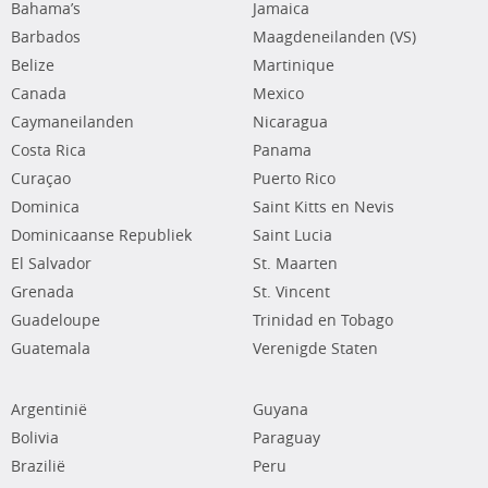
Bahama’s
Jamaica
Barbados
Maagdeneilanden (VS)
Belize
Martinique
Canada
Mexico
Caymaneilanden
Nicaragua
Costa Rica
Panama
Curaçao
Puerto Rico
Dominica
Saint Kitts en Nevis
Dominicaanse Republiek
Saint Lucia
El Salvador
St. Maarten
Grenada
St. Vincent
Guadeloupe
Trinidad en Tobago
Guatemala
Verenigde Staten
Argentinië
Guyana
Bolivia
Paraguay
Brazilië
Peru