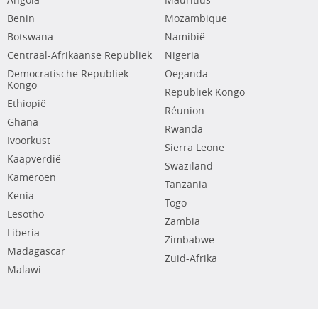
Angola
Mauritius
Benin
Mozambique
Botswana
Namibië
Centraal-Afrikaanse Republiek
Nigeria
Democratische Republiek
Oeganda
Kongo
Republiek Kongo
Ethiopië
Réunion
Ghana
Rwanda
Ivoorkust
Sierra Leone
Kaapverdië
Swaziland
Kameroen
Tanzania
Kenia
Togo
Lesotho
Zambia
Liberia
Zimbabwe
Madagascar
Zuid-Afrika
Malawi