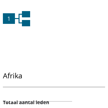
1
Afrika
Totaal aantal leden