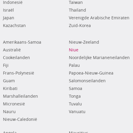
Indonesië
Taiwan
Israël
Thailand
Japan
Verenigde Arabische Emiraten
Kazachstan
Zuid-Korea
Amerikaans-Samoa
Nieuw-Zeeland
Australië
Niue
Cookeilanden
Noordelijke Marianeneilanden
Fiji
Palau
Frans-Polynesië
Papoea-Nieuw-Guinea
Guam
Salomonseilanden
Kiribati
Samoa
Marshalleilanden
Tonga
Micronesië
Tuvalu
Nauru
Vanuatu
Nieuw-Caledonië