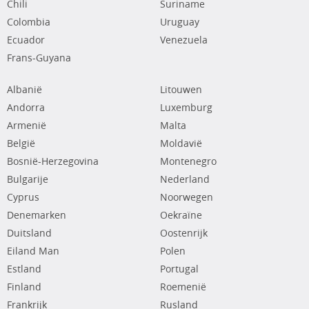
Chili
Suriname
Colombia
Uruguay
Ecuador
Venezuela
Frans-Guyana
Albanië
Litouwen
Andorra
Luxemburg
Armenië
Malta
België
Moldavië
Bosnië-Herzegovina
Montenegro
Bulgarije
Nederland
Cyprus
Noorwegen
Denemarken
Oekraïne
Duitsland
Oostenrijk
Eiland Man
Polen
Estland
Portugal
Finland
Roemenië
Frankrijk
Rusland