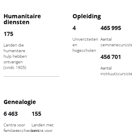
Humanitaire
Opleiding
diensten
4
465 995
175
Universiteiten
Aantal
en
seminariecursist
Landen die
hogescholen
humanitaire
456 701
hulp hebben
ontvangen
(sinds 1985)
Aantal
instituutscursist
Genealogie
6 463
155
Centra voor
Landen met
familiegeschiedenis
centra voor