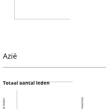
Azië
Totaal aantal leden
Kerkgemeentes
De leden