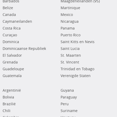
Barbados
Maagdeneilanden (VS)
Belize
Martinique
Canada
Mexico
Caymaneilanden
Nicaragua
Costa Rica
Panama
Curaçao
Puerto Rico
Dominica
Saint Kitts en Nevis
Dominicaanse Republiek
Saint Lucia
El Salvador
St. Maarten
Grenada
St. Vincent
Guadeloupe
Trinidad en Tobago
Guatemala
Verenigde Staten
Argentinië
Guyana
Bolivia
Paraguay
Brazilië
Peru
Chili
Suriname