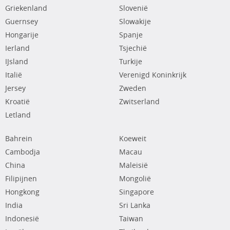
Griekenland
Slovenië
Guernsey
Slowakije
Hongarije
Spanje
Ierland
Tsjechië
IJsland
Turkije
Italië
Verenigd Koninkrijk
Jersey
Zweden
Kroatië
Zwitserland
Letland
Bahrein
Koeweit
Cambodja
Macau
China
Maleisië
Filipijnen
Mongolië
Hongkong
Singapore
India
Sri Lanka
Indonesië
Taiwan