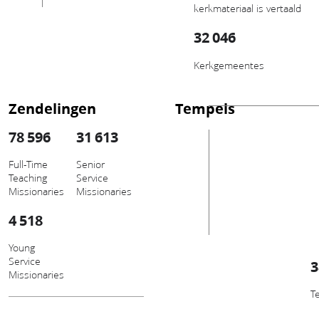
kerkmateriaal is vertaald
32 046
Kerkgemeentes
Zendelingen
Tempels
78 596
31 613
Full-Time
Senior
Teaching
Service
Missionaries
Missionaries
4 518
Young
Service
3
Missionaries
T