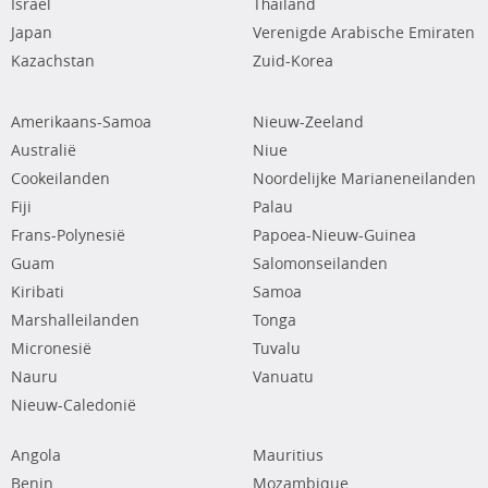
Israël
Thailand
Japan
Verenigde Arabische Emiraten
Kazachstan
Zuid-Korea
Amerikaans-Samoa
Nieuw-Zeeland
Australië
Niue
Cookeilanden
Noordelijke Marianeneilanden
Fiji
Palau
Frans-Polynesië
Papoea-Nieuw-Guinea
Guam
Salomonseilanden
Kiribati
Samoa
Marshalleilanden
Tonga
Micronesië
Tuvalu
Nauru
Vanuatu
Nieuw-Caledonië
Angola
Mauritius
Benin
Mozambique