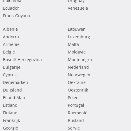
Colombia
Uruguay
Ecuador
Venezuela
Frans-Guyana
Albanië
Litouwen
Andorra
Luxemburg
Armenië
Malta
België
Moldavië
Bosnië-Herzegovina
Montenegro
Bulgarije
Nederland
Cyprus
Noorwegen
Denemarken
Oekraïne
Duitsland
Oostenrijk
Eiland Man
Polen
Estland
Portugal
Finland
Roemenië
Frankrijk
Rusland
Georgië
Servië