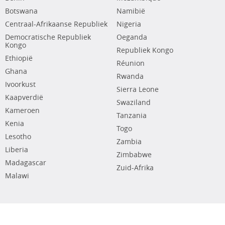
Botswana
Namibië
Centraal-Afrikaanse Republiek
Nigeria
Democratische Republiek
Oeganda
Kongo
Republiek Kongo
Ethiopië
Réunion
Ghana
Rwanda
Ivoorkust
Sierra Leone
Kaapverdië
Swaziland
Kameroen
Tanzania
Kenia
Togo
Lesotho
Zambia
Liberia
Zimbabwe
Madagascar
Zuid-Afrika
Malawi