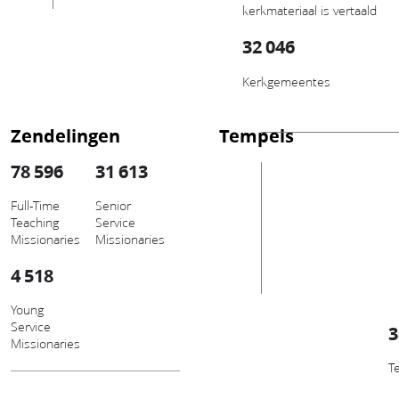
kerkmateriaal is vertaald
32 046
Kerkgemeentes
Zendelingen
Tempels
78 596
31 613
Full-Time
Senior
Teaching
Service
Missionaries
Missionaries
4 518
Young
Service
3
Missionaries
T