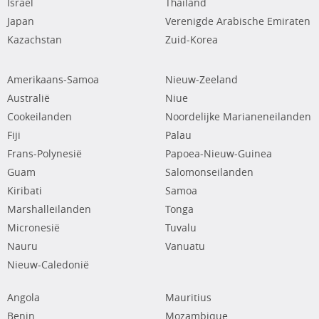
Israël
Thailand
Japan
Verenigde Arabische Emiraten
Kazachstan
Zuid-Korea
Amerikaans-Samoa
Nieuw-Zeeland
Australië
Niue
Cookeilanden
Noordelijke Marianeneilanden
Fiji
Palau
Frans-Polynesië
Papoea-Nieuw-Guinea
Guam
Salomonseilanden
Kiribati
Samoa
Marshalleilanden
Tonga
Micronesië
Tuvalu
Nauru
Vanuatu
Nieuw-Caledonië
Angola
Mauritius
Benin
Mozambique