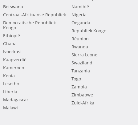
Botswana
Namibië
Centraal-Afrikaanse Republiek
Nigeria
Democratische Republiek
Oeganda
Kongo
Republiek Kongo
Ethiopië
Réunion
Ghana
Rwanda
Ivoorkust
Sierra Leone
Kaapverdië
Swaziland
Kameroen
Tanzania
Kenia
Togo
Lesotho
Zambia
Liberia
Zimbabwe
Madagascar
Zuid-Afrika
Malawi