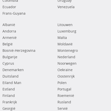
Colombia
Uruguay
Ecuador
Venezuela
Frans-Guyana
Albanië
Litouwen
Andorra
Luxemburg
Armenië
Malta
België
Moldavië
Bosnië-Herzegovina
Montenegro
Bulgarije
Nederland
Cyprus
Noorwegen
Denemarken
Oekraïne
Duitsland
Oostenrijk
Eiland Man
Polen
Estland
Portugal
Finland
Roemenië
Frankrijk
Rusland
Georgië
Servië