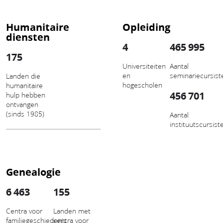
Humanitaire
Opleiding
diensten
4
465 995
175
Universiteiten
Aantal
en
seminariecursist
Landen die
hogescholen
humanitaire
456 701
hulp hebben
ontvangen
(sinds 1985)
Aantal
instituutscursist
Genealogie
6 463
155
Centra voor
Landen met
familiegeschiedenis
centra voor