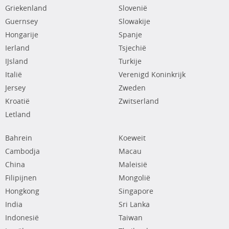
Griekenland
Slovenië
Guernsey
Slowakije
Hongarije
Spanje
Ierland
Tsjechië
IJsland
Turkije
Italië
Verenigd Koninkrijk
Jersey
Zweden
Kroatië
Zwitserland
Letland
Bahrein
Koeweit
Cambodja
Macau
China
Maleisië
Filipijnen
Mongolië
Hongkong
Singapore
India
Sri Lanka
Indonesië
Taiwan