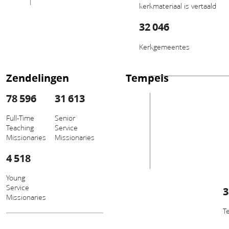
kerkmateriaal is vertaald
32 046
Kerkgemeentes
Zendelingen
Tempels
78 596
31 613
Full-Time
Senior
Teaching
Service
Missionaries
Missionaries
4 518
Young
Service
3
Missionaries
T