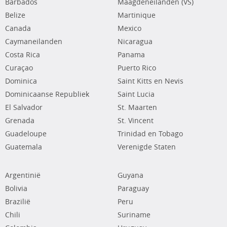
Barbados
Maagdeneilanden (VS)
Belize
Martinique
Canada
Mexico
Caymaneilanden
Nicaragua
Costa Rica
Panama
Curaçao
Puerto Rico
Dominica
Saint Kitts en Nevis
Dominicaanse Republiek
Saint Lucia
El Salvador
St. Maarten
Grenada
St. Vincent
Guadeloupe
Trinidad en Tobago
Guatemala
Verenigde Staten
Argentinië
Guyana
Bolivia
Paraguay
Brazilië
Peru
Chili
Suriname