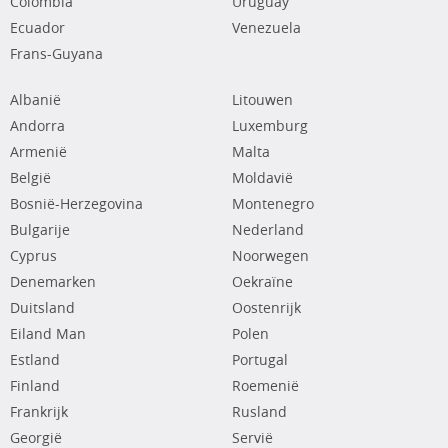
Colombia
Uruguay
Ecuador
Venezuela
Frans-Guyana
Albanië
Litouwen
Andorra
Luxemburg
Armenië
Malta
België
Moldavië
Bosnië-Herzegovina
Montenegro
Bulgarije
Nederland
Cyprus
Noorwegen
Denemarken
Oekraïne
Duitsland
Oostenrijk
Eiland Man
Polen
Estland
Portugal
Finland
Roemenië
Frankrijk
Rusland
Georgië
Servië