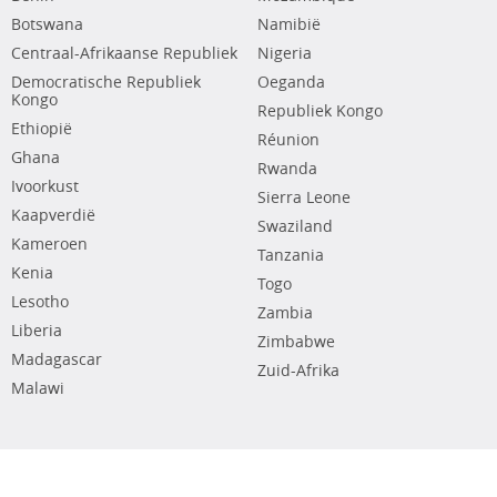
Botswana
Namibië
Centraal-Afrikaanse Republiek
Nigeria
Democratische Republiek
Oeganda
Kongo
Republiek Kongo
Ethiopië
Réunion
Ghana
Rwanda
Ivoorkust
Sierra Leone
Kaapverdië
Swaziland
Kameroen
Tanzania
Kenia
Togo
Lesotho
Zambia
Liberia
Zimbabwe
Madagascar
Zuid-Afrika
Malawi