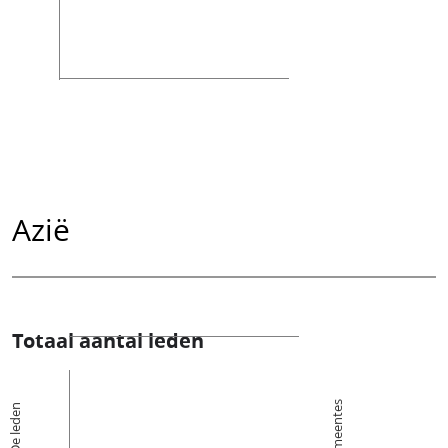
Azië
Totaal aantal leden
Kerkgemeentes
De leden