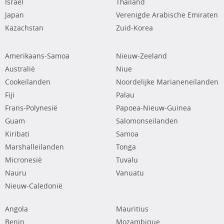
Israël
Thailand
Japan
Verenigde Arabische Emiraten
Kazachstan
Zuid-Korea
Amerikaans-Samoa
Nieuw-Zeeland
Australië
Niue
Cookeilanden
Noordelijke Marianeneilanden
Fiji
Palau
Frans-Polynesië
Papoea-Nieuw-Guinea
Guam
Salomonseilanden
Kiribati
Samoa
Marshalleilanden
Tonga
Micronesië
Tuvalu
Nauru
Vanuatu
Nieuw-Caledonië
Angola
Mauritius
Benin
Mozambique