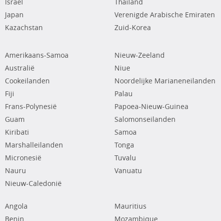
Israël
Thailand
Japan
Verenigde Arabische Emiraten
Kazachstan
Zuid-Korea
Amerikaans-Samoa
Nieuw-Zeeland
Australië
Niue
Cookeilanden
Noordelijke Marianeneilanden
Fiji
Palau
Frans-Polynesië
Papoea-Nieuw-Guinea
Guam
Salomonseilanden
Kiribati
Samoa
Marshalleilanden
Tonga
Micronesië
Tuvalu
Nauru
Vanuatu
Nieuw-Caledonië
Angola
Mauritius
Benin
Mozambique