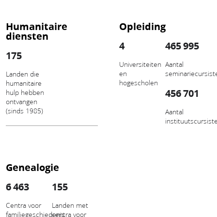
Humanitaire
Opleiding
diensten
4
465 995
175
Universiteiten
Aantal
en
seminariecursist
Landen die
hogescholen
humanitaire
456 701
hulp hebben
ontvangen
(sinds 1985)
Aantal
instituutscursist
Genealogie
6 463
155
Centra voor
Landen met
familiegeschiedenis
centra voor