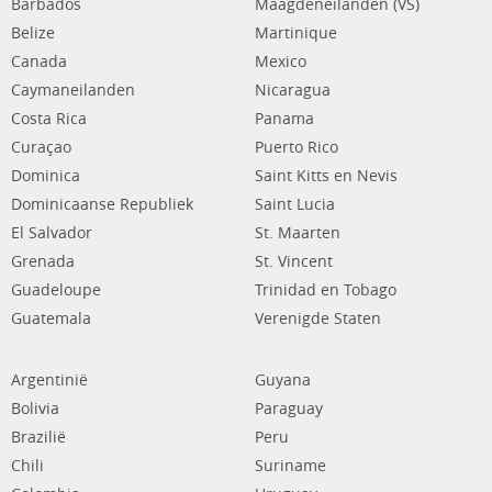
Barbados
Maagdeneilanden (VS)
Belize
Martinique
Canada
Mexico
Caymaneilanden
Nicaragua
Costa Rica
Panama
Curaçao
Puerto Rico
Dominica
Saint Kitts en Nevis
Dominicaanse Republiek
Saint Lucia
El Salvador
St. Maarten
Grenada
St. Vincent
Guadeloupe
Trinidad en Tobago
Guatemala
Verenigde Staten
Argentinië
Guyana
Bolivia
Paraguay
Brazilië
Peru
Chili
Suriname