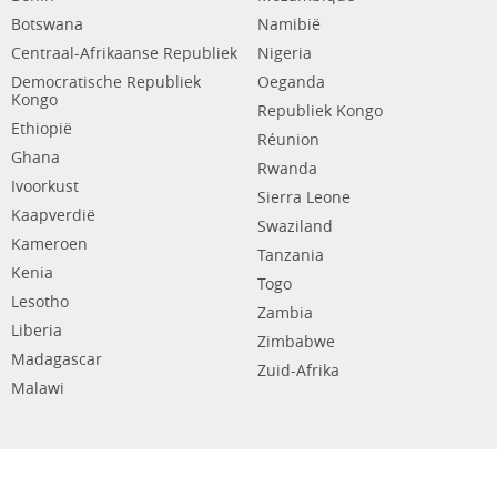
Botswana
Namibië
Centraal-Afrikaanse Republiek
Nigeria
Democratische Republiek
Oeganda
Kongo
Republiek Kongo
Ethiopië
Réunion
Ghana
Rwanda
Ivoorkust
Sierra Leone
Kaapverdië
Swaziland
Kameroen
Tanzania
Kenia
Togo
Lesotho
Zambia
Liberia
Zimbabwe
Madagascar
Zuid-Afrika
Malawi