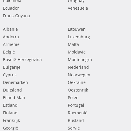
Colombia
Uruguay
Ecuador
Venezuela
Frans-Guyana
Albanië
Litouwen
Andorra
Luxemburg
Armenië
Malta
België
Moldavië
Bosnië-Herzegovina
Montenegro
Bulgarije
Nederland
Cyprus
Noorwegen
Denemarken
Oekraïne
Duitsland
Oostenrijk
Eiland Man
Polen
Estland
Portugal
Finland
Roemenië
Frankrijk
Rusland
Georgië
Servië