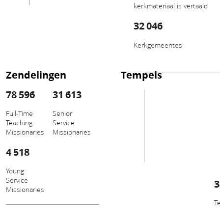
kerkmateriaal is vertaald
32 046
Kerkgemeentes
Zendelingen
Tempels
78 596
31 613
Full-Time
Senior
Teaching
Service
Missionaries
Missionaries
4 518
Young
Service
3
Missionaries
T