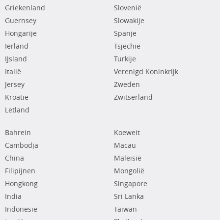
Griekenland
Slovenië
Guernsey
Slowakije
Hongarije
Spanje
Ierland
Tsjechië
IJsland
Turkije
Italië
Verenigd Koninkrijk
Jersey
Zweden
Kroatië
Zwitserland
Letland
Bahrein
Koeweit
Cambodja
Macau
China
Maleisië
Filipijnen
Mongolië
Hongkong
Singapore
India
Sri Lanka
Indonesië
Taiwan