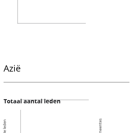
Azië
Totaal aantal leden
Kerkgemeentes
De leden