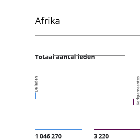
Afrika
Totaal aantal leden
De leden
Kerkgemeent
1 046 270
3 220