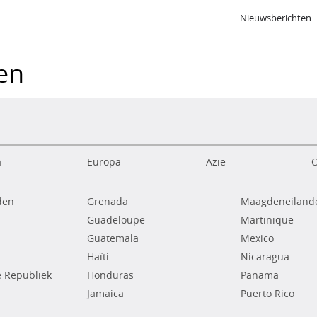
Nieuwsberichten
ken
a
Europa
Azië
O
den
Grenada
Maagdeneilande
Guadeloupe
Martinique
Guatemala
Mexico
Haïti
Nicaragua
 Republiek
Honduras
Panama
Jamaica
Puerto Rico