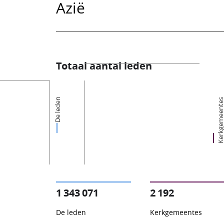
Azië
Totaal aantal leden
De leden
Kerkgemeent
1 343 071
2 192
De leden
Kerkgemeentes