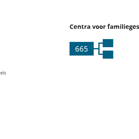
Centra voor familiege
665
els