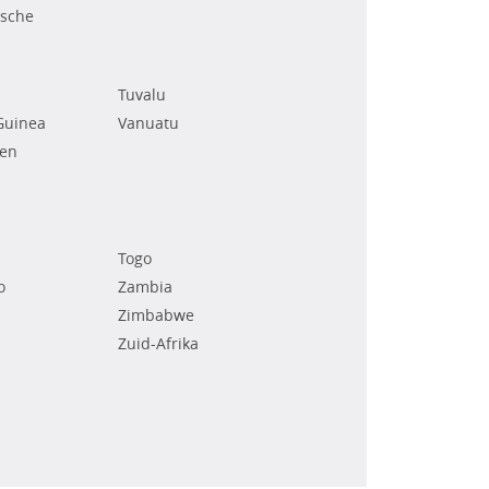
ische
Tuvalu
Guinea
Vanuatu
den
Togo
o
Zambia
Zimbabwe
Zuid-Afrika