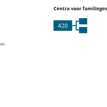
Centra voor familiege
420
els