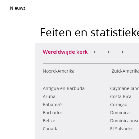
Nieuws
Feiten en statistie
Wereldwijde kerk
Noord-Amerika
Zuid-Amerik
Antigua en Barbuda
Caymaneilan
Aruba
Costa Rica
Bahama’s
Curaçao
Barbados
Dominica
Belize
Dominicaanse
Canada
El Salvador