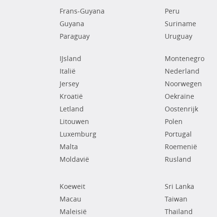
Frans-Guyana
Peru
Guyana
Suriname
Paraguay
Uruguay
IJsland
Montenegro
Italië
Nederland
Jersey
Noorwegen
Kroatië
Oekraïne
Letland
Oostenrijk
Litouwen
Polen
Luxemburg
Portugal
Malta
Roemenië
Moldavië
Rusland
Koeweit
Sri Lanka
Macau
Taiwan
Maleisië
Thailand