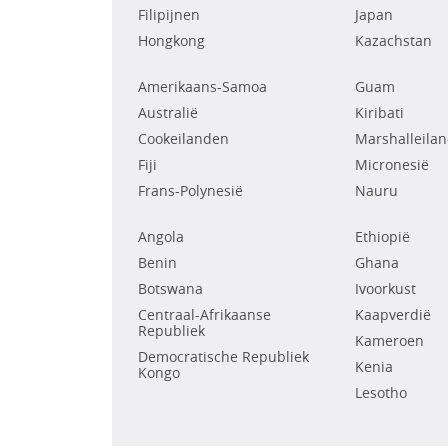
Filipijnen
Japan
Hongkong
Kazachstan
Amerikaans-Samoa
Guam
Australië
Kiribati
Cookeilanden
Marshalleila
Fiji
Micronesië
Frans-Polynesië
Nauru
Angola
Ethiopië
Benin
Ghana
Botswana
Ivoorkust
Centraal-Afrikaanse
Kaapverdië
Republiek
Kameroen
Democratische Republiek
Kenia
Kongo
Lesotho