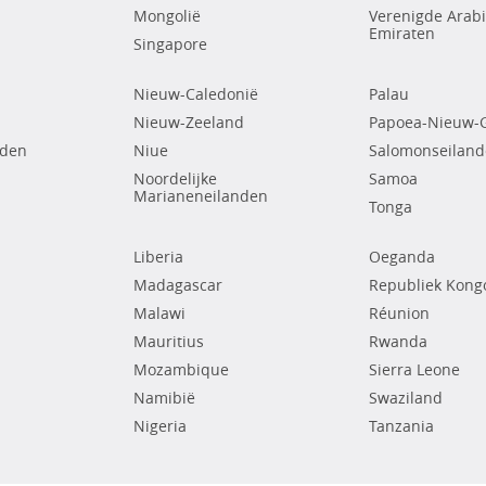
Mongolië
Verenigde Arab
Emiraten
Singapore
Nieuw-Caledonië
Palau
Nieuw-Zeeland
Papoea-Nieuw-
nden
Niue
Salomonseilan
Noordelijke
Samoa
Marianeneilanden
Tonga
Liberia
Oeganda
Madagascar
Republiek Kong
Malawi
Réunion
Mauritius
Rwanda
Mozambique
Sierra Leone
Namibië
Swaziland
Nigeria
Tanzania