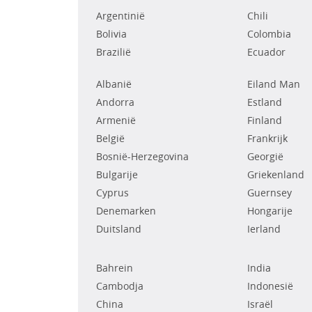
Argentinië
Chili
Bolivia
Colombia
Brazilië
Ecuador
Albanië
Eiland Man
Andorra
Estland
Armenië
Finland
België
Frankrijk
Bosnië-Herzegovina
Georgië
Bulgarije
Griekenland
Cyprus
Guernsey
Denemarken
Hongarije
Duitsland
Ierland
Bahrein
India
Cambodja
Indonesië
China
Israël