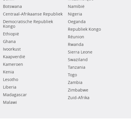
Botswana
Namibië
Centraal-Afrikaanse Republiek
Nigeria
Democratische Republiek
Oeganda
Kongo
Republiek Kongo
Ethiopië
Réunion
Ghana
Rwanda
Ivoorkust
Sierra Leone
Kaapverdië
Swaziland
Kameroen
Tanzania
Kenia
Togo
Lesotho
Zambia
Liberia
Zimbabwe
Madagascar
Zuid-Afrika
Malawi