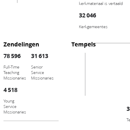
kerkmateriaal is vertaald
32 046
Kerkgemeentes
Zendelingen
Tempels
78 596
31 613
Full-Time
Senior
Teaching
Service
Missionaries
Missionaries
4 518
Young
Service
3
Missionaries
T