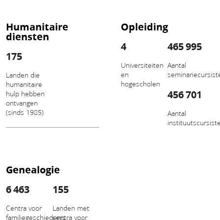
Humanitaire
Opleiding
diensten
4
465 995
175
Universiteiten
Aantal
en
seminariecursist
Landen die
hogescholen
humanitaire
456 701
hulp hebben
ontvangen
(sinds 1985)
Aantal
instituutscursist
Genealogie
6 463
155
Centra voor
Landen met
familiegeschiedenis
centra voor