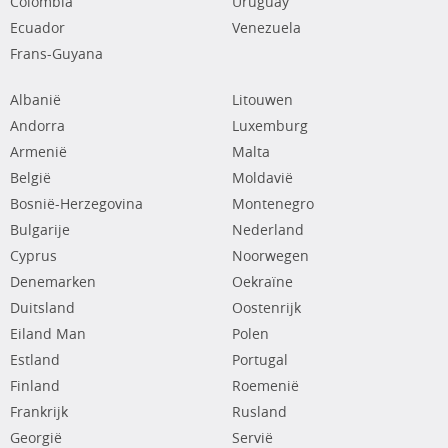
Colombia
Uruguay
Ecuador
Venezuela
Frans-Guyana
Albanië
Litouwen
Andorra
Luxemburg
Armenië
Malta
België
Moldavië
Bosnië-Herzegovina
Montenegro
Bulgarije
Nederland
Cyprus
Noorwegen
Denemarken
Oekraïne
Duitsland
Oostenrijk
Eiland Man
Polen
Estland
Portugal
Finland
Roemenië
Frankrijk
Rusland
Georgië
Servië