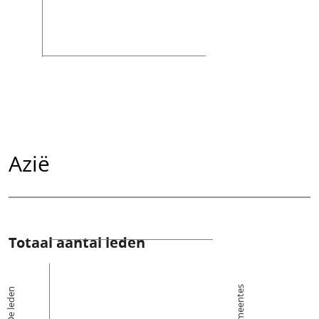
Azië
Totaal aantal leden
Kerkgemeentes
De leden