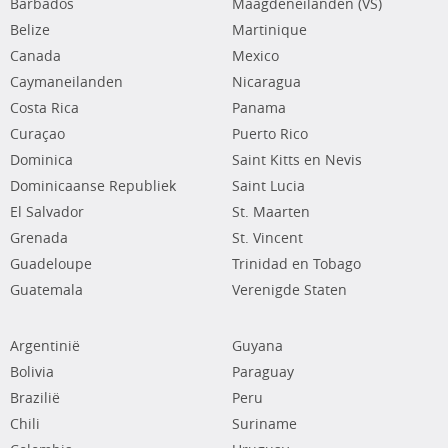
Barbados
Maagdeneilanden (VS)
Belize
Martinique
Canada
Mexico
Caymaneilanden
Nicaragua
Costa Rica
Panama
Curaçao
Puerto Rico
Dominica
Saint Kitts en Nevis
Dominicaanse Republiek
Saint Lucia
El Salvador
St. Maarten
Grenada
St. Vincent
Guadeloupe
Trinidad en Tobago
Guatemala
Verenigde Staten
Argentinië
Guyana
Bolivia
Paraguay
Brazilië
Peru
Chili
Suriname