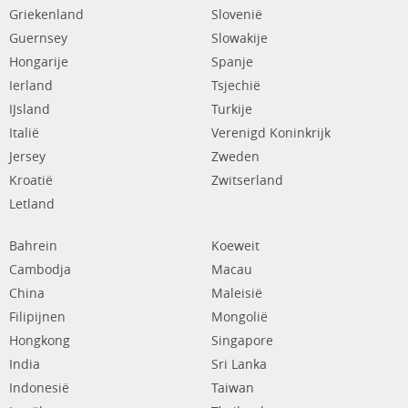
Griekenland
Slovenië
Guernsey
Slowakije
Hongarije
Spanje
Ierland
Tsjechië
IJsland
Turkije
Italië
Verenigd Koninkrijk
Jersey
Zweden
Kroatië
Zwitserland
Letland
Bahrein
Koeweit
Cambodja
Macau
China
Maleisië
Filipijnen
Mongolië
Hongkong
Singapore
India
Sri Lanka
Indonesië
Taiwan