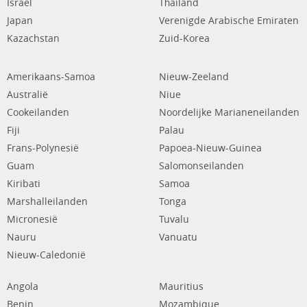
Israël
Thailand
Japan
Verenigde Arabische Emiraten
Kazachstan
Zuid-Korea
Amerikaans-Samoa
Nieuw-Zeeland
Australië
Niue
Cookeilanden
Noordelijke Marianeneilanden
Fiji
Palau
Frans-Polynesië
Papoea-Nieuw-Guinea
Guam
Salomonseilanden
Kiribati
Samoa
Marshalleilanden
Tonga
Micronesië
Tuvalu
Nauru
Vanuatu
Nieuw-Caledonië
Angola
Mauritius
Benin
Mozambique