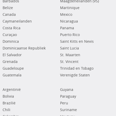
Barbados
Maagdeneilanden (VS)
Belize
Martinique
Canada
Mexico
Caymaneilanden
Nicaragua
Costa Rica
Panama
Curaçao
Puerto Rico
Dominica
Saint Kitts en Nevis
Dominicaanse Republiek
Saint Lucia
El Salvador
St. Maarten
Grenada
St. Vincent
Guadeloupe
Trinidad en Tobago
Guatemala
Verenigde Staten
Argentinië
Guyana
Bolivia
Paraguay
Brazilië
Peru
Chili
Suriname