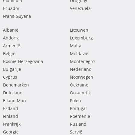
Colombia
Uruguay
Ecuador
Venezuela
Frans-Guyana
Albanië
Litouwen
Andorra
Luxemburg
Armenië
Malta
België
Moldavië
Bosnië-Herzegovina
Montenegro
Bulgarije
Nederland
Cyprus
Noorwegen
Denemarken
Oekraïne
Duitsland
Oostenrijk
Eiland Man
Polen
Estland
Portugal
Finland
Roemenië
Frankrijk
Rusland
Georgië
Servië