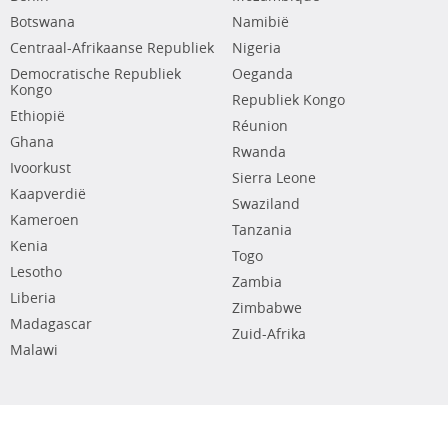
Botswana
Namibië
Centraal-Afrikaanse Republiek
Nigeria
Democratische Republiek
Oeganda
Kongo
Republiek Kongo
Ethiopië
Réunion
Ghana
Rwanda
Ivoorkust
Sierra Leone
Kaapverdië
Swaziland
Kameroen
Tanzania
Kenia
Togo
Lesotho
Zambia
Liberia
Zimbabwe
Madagascar
Zuid-Afrika
Malawi