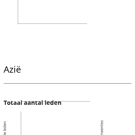
Azië
Totaal aantal leden
Kerkgemeentes
De leden