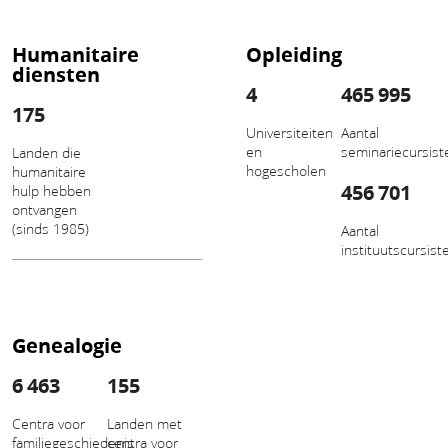
Humanitaire
Opleiding
diensten
4
465 995
175
Universiteiten
Aantal
en
seminariecursist
Landen die
hogescholen
humanitaire
456 701
hulp hebben
ontvangen
(sinds 1985)
Aantal
instituutscursist
Genealogie
6 463
155
Centra voor
Landen met
familiegeschiedenis
centra voor