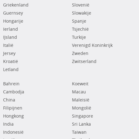
Griekenland
Slovenië
Guernsey
Slowakije
Hongarije
Spanje
Ierland
Tsjechië
IJsland
Turkije
Italië
Verenigd Koninkrijk
Jersey
Zweden
Kroatië
Zwitserland
Letland
Bahrein
Koeweit
Cambodja
Macau
China
Maleisië
Filipijnen
Mongolië
Hongkong
Singapore
India
Sri Lanka
Indonesië
Taiwan