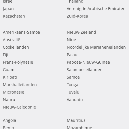
Israël
Thailand
Japan
Verenigde Arabische Emiraten
Kazachstan
Zuid-Korea
Amerikaans-Samoa
Nieuw-Zeeland
Australië
Niue
Cookeilanden
Noordelijke Marianeneilanden
Fiji
Palau
Frans-Polynesië
Papoea-Nieuw-Guinea
Guam
Salomonseilanden
Kiribati
Samoa
Marshalleilanden
Tonga
Micronesië
Tuvalu
Nauru
Vanuatu
Nieuw-Caledonië
Angola
Mauritius
Benin
Mozambique