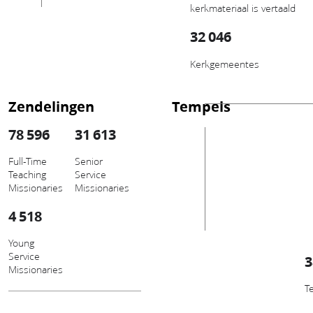
kerkmateriaal is vertaald
32 046
Kerkgemeentes
Zendelingen
Tempels
78 596
31 613
Full-Time
Senior
Teaching
Service
Missionaries
Missionaries
4 518
Young
Service
3
Missionaries
T