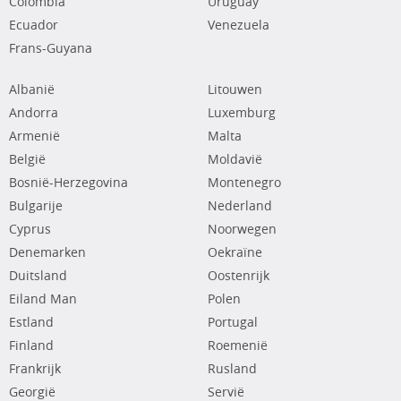
Colombia
Uruguay
Ecuador
Venezuela
Frans-Guyana
Albanië
Litouwen
Andorra
Luxemburg
Armenië
Malta
België
Moldavië
Bosnië-Herzegovina
Montenegro
Bulgarije
Nederland
Cyprus
Noorwegen
Denemarken
Oekraïne
Duitsland
Oostenrijk
Eiland Man
Polen
Estland
Portugal
Finland
Roemenië
Frankrijk
Rusland
Georgië
Servië