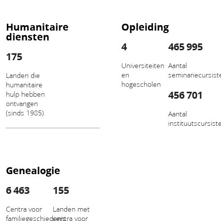
Humanitaire
Opleiding
diensten
4
465 995
175
Universiteiten
Aantal
en
seminariecursist
Landen die
hogescholen
humanitaire
456 701
hulp hebben
ontvangen
(sinds 1985)
Aantal
instituutscursist
Genealogie
6 463
155
Centra voor
Landen met
familiegeschiedenis
centra voor