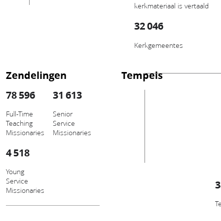
kerkmateriaal is vertaald
32 046
Kerkgemeentes
Zendelingen
Tempels
78 596
31 613
Full-Time
Senior
Teaching
Service
Missionaries
Missionaries
4 518
Young
Service
3
Missionaries
T