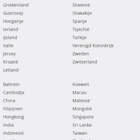
Griekenland
Slovenië
Guernsey
Slowakije
Hongarije
Spanje
Ierland
Tsjechië
IJsland
Turkije
Italië
Verenigd Koninkrijk
Jersey
Zweden
Kroatië
Zwitserland
Letland
Bahrein
Koeweit
Cambodja
Macau
China
Maleisië
Filipijnen
Mongolië
Hongkong
Singapore
India
Sri Lanka
Indonesië
Taiwan