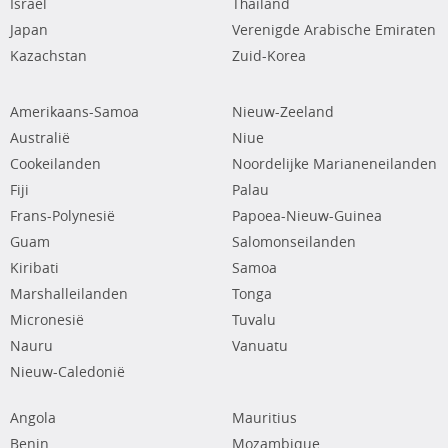
Israël
Thailand
Japan
Verenigde Arabische Emiraten
Kazachstan
Zuid-Korea
Amerikaans-Samoa
Nieuw-Zeeland
Australië
Niue
Cookeilanden
Noordelijke Marianeneilanden
Fiji
Palau
Frans-Polynesië
Papoea-Nieuw-Guinea
Guam
Salomonseilanden
Kiribati
Samoa
Marshalleilanden
Tonga
Micronesië
Tuvalu
Nauru
Vanuatu
Nieuw-Caledonië
Angola
Mauritius
Benin
Mozambique