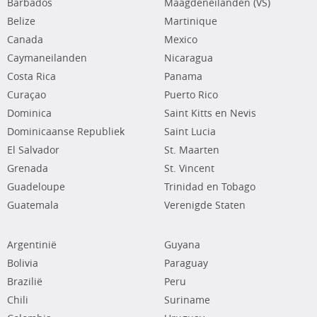
Barbados
Maagdeneilanden (VS)
Belize
Martinique
Canada
Mexico
Caymaneilanden
Nicaragua
Costa Rica
Panama
Curaçao
Puerto Rico
Dominica
Saint Kitts en Nevis
Dominicaanse Republiek
Saint Lucia
El Salvador
St. Maarten
Grenada
St. Vincent
Guadeloupe
Trinidad en Tobago
Guatemala
Verenigde Staten
Argentinië
Guyana
Bolivia
Paraguay
Brazilië
Peru
Chili
Suriname