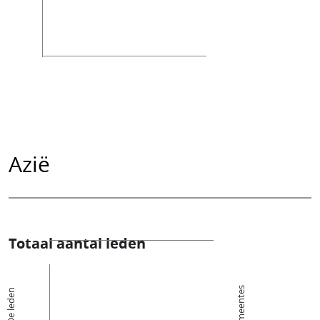
Azië
Totaal aantal leden
Kerkgemeentes
De leden