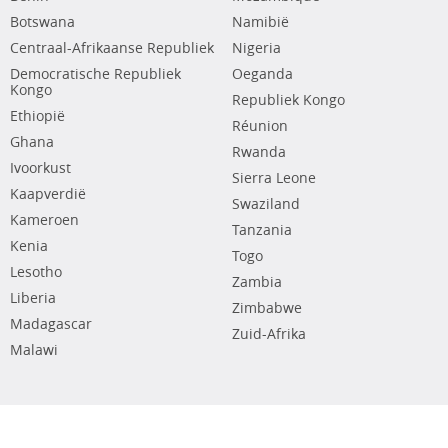
Botswana
Namibië
Centraal-Afrikaanse Republiek
Nigeria
Democratische Republiek
Oeganda
Kongo
Republiek Kongo
Ethiopië
Réunion
Ghana
Rwanda
Ivoorkust
Sierra Leone
Kaapverdië
Swaziland
Kameroen
Tanzania
Kenia
Togo
Lesotho
Zambia
Liberia
Zimbabwe
Madagascar
Zuid-Afrika
Malawi