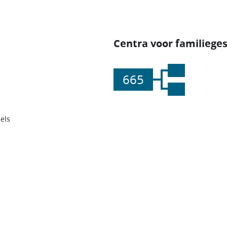
Centra voor familiege
665
els