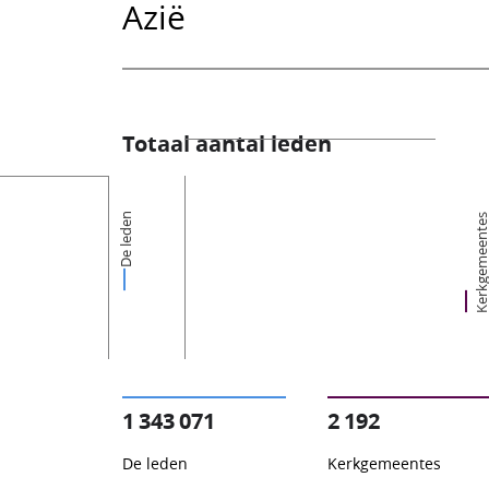
Azië
Totaal aantal leden
De leden
Kerkgemeent
1 343 071
2 192
De leden
Kerkgemeentes