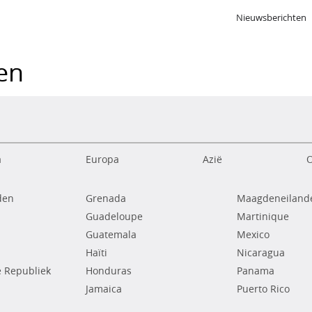
Nieuwsberichten
ken
a
Europa
Azië
O
den
Grenada
Maagdeneilande
Guadeloupe
Martinique
Guatemala
Mexico
Haïti
Nicaragua
 Republiek
Honduras
Panama
Jamaica
Puerto Rico