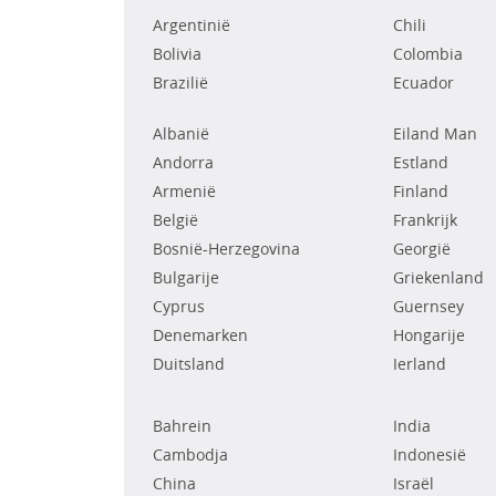
Argentinië
Chili
Bolivia
Colombia
Brazilië
Ecuador
Albanië
Eiland Man
Andorra
Estland
Armenië
Finland
België
Frankrijk
Bosnië-Herzegovina
Georgië
Bulgarije
Griekenland
Cyprus
Guernsey
Denemarken
Hongarije
Duitsland
Ierland
Bahrein
India
Cambodja
Indonesië
China
Israël