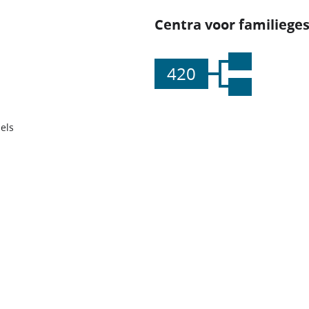
Centra voor familiege
420
els