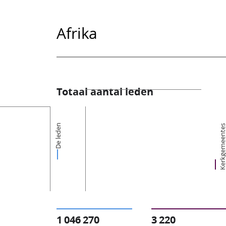
Afrika
Totaal aantal leden
De leden
Kerkgemeent
1 046 270
3 220