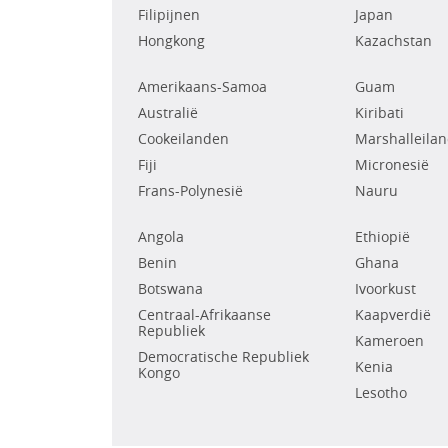
Filipijnen
Japan
Hongkong
Kazachstan
Amerikaans-Samoa
Guam
Australië
Kiribati
Cookeilanden
Marshalleila
Fiji
Micronesië
Frans-Polynesië
Nauru
Angola
Ethiopië
Benin
Ghana
Botswana
Ivoorkust
Centraal-Afrikaanse
Kaapverdië
Republiek
Kameroen
Democratische Republiek
Kenia
Kongo
Lesotho