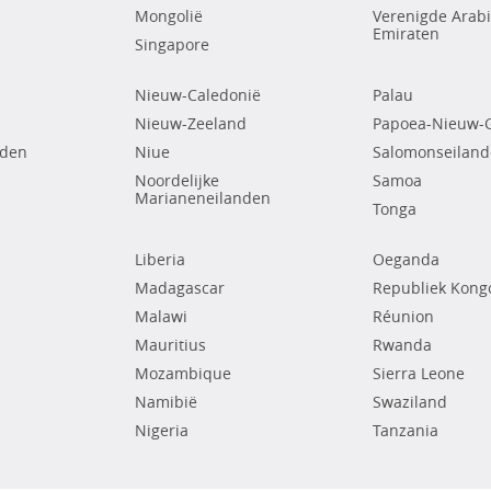
Mongolië
Verenigde Arab
Emiraten
Singapore
Nieuw-Caledonië
Palau
Nieuw-Zeeland
Papoea-Nieuw-
nden
Niue
Salomonseilan
Noordelijke
Samoa
Marianeneilanden
Tonga
Liberia
Oeganda
Madagascar
Republiek Kong
Malawi
Réunion
Mauritius
Rwanda
Mozambique
Sierra Leone
Namibië
Swaziland
Nigeria
Tanzania