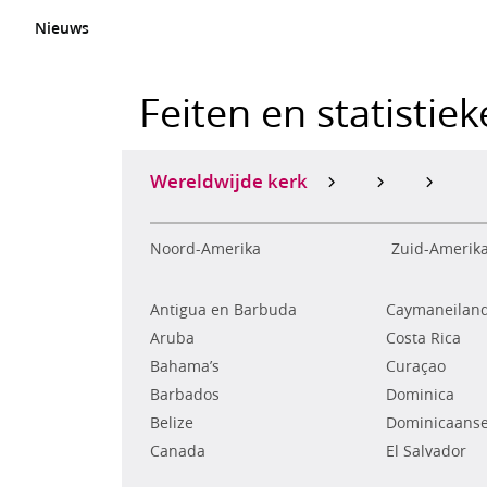
Nieuws
Feiten en statistie
Wereldwijde kerk
Noord-Amerika
Zuid-Amerik
Antigua en Barbuda
Caymaneilan
Aruba
Costa Rica
Bahama’s
Curaçao
Barbados
Dominica
Belize
Dominicaanse
Canada
El Salvador