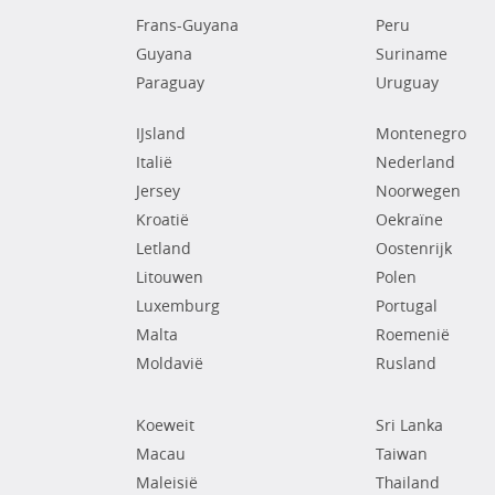
Frans-Guyana
Peru
Guyana
Suriname
Paraguay
Uruguay
IJsland
Montenegro
Italië
Nederland
Jersey
Noorwegen
Kroatië
Oekraïne
Letland
Oostenrijk
Litouwen
Polen
Luxemburg
Portugal
Malta
Roemenië
Moldavië
Rusland
Koeweit
Sri Lanka
Macau
Taiwan
Maleisië
Thailand