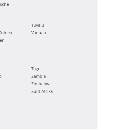
ische
Tuvalu
Guinea
Vanuatu
den
Togo
o
Zambia
Zimbabwe
Zuid-Afrika