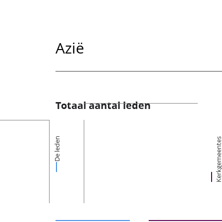
Azië
Totaal aantal leden
De leden
Kerkgemeent