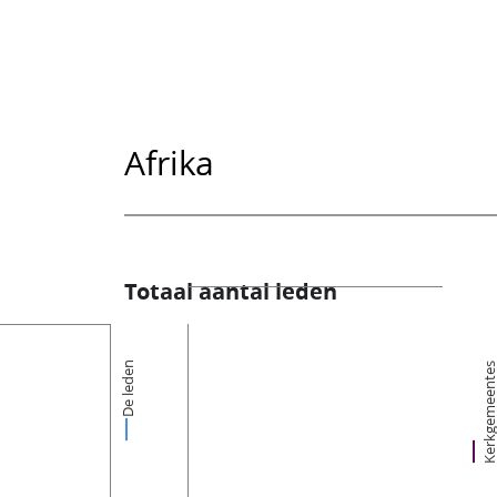
Afrika
Totaal aantal leden
De leden
Kerkgemeent