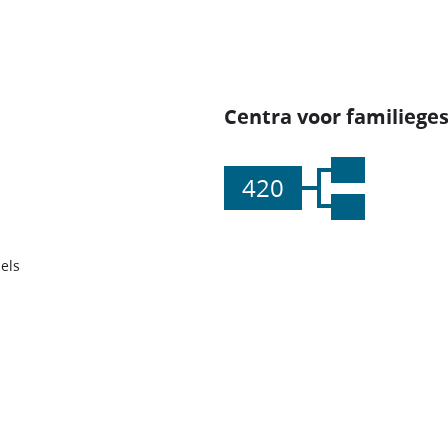
Centra voor familiege
420
els