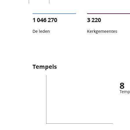
1 046 270
3 220
De leden
Kerkgemeentes
Tempels
8
Temp