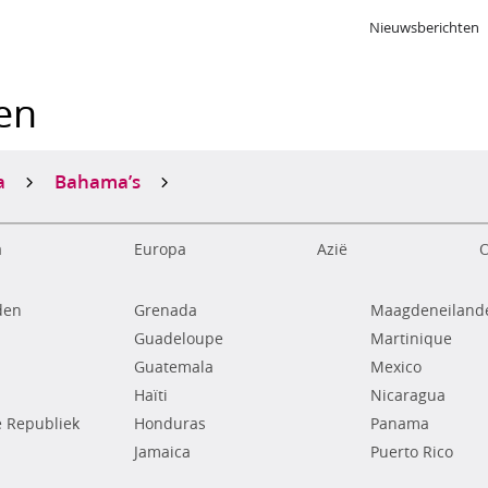
Nieuwsberichten
ken
a
Bahama’s
a
Europa
Azië
O
den
Grenada
Maagdeneilande
Guadeloupe
Martinique
Guatemala
Mexico
Haïti
Nicaragua
 Republiek
Honduras
Panama
Jamaica
Puerto Rico