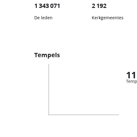
1 343 071
2 192
De leden
Kerkgemeentes
Tempels
11
Temp