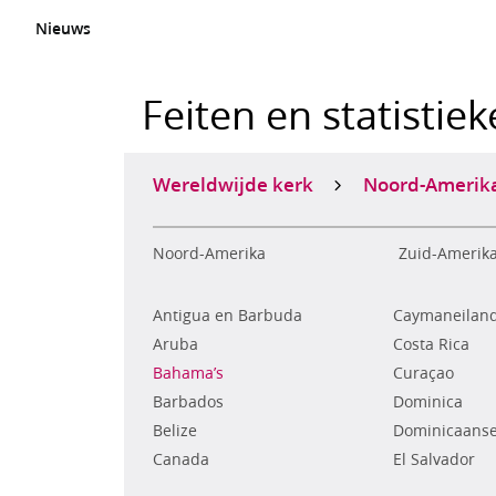
Nieuws
Feiten en statistie
Wereldwijde kerk
Noord-Amerik
Noord-Amerika
Zuid-Amerik
Antigua en Barbuda
Caymaneilan
Aruba
Costa Rica
Bahama’s
Curaçao
Barbados
Dominica
Belize
Dominicaanse
Canada
El Salvador