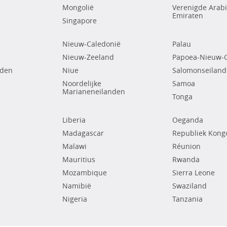
Mongolië
Verenigde Arab
Emiraten
Singapore
Nieuw-Caledonië
Palau
Nieuw-Zeeland
Papoea-Nieuw-
nden
Niue
Salomonseilan
Noordelijke
Samoa
Marianeneilanden
Tonga
Liberia
Oeganda
Madagascar
Republiek Kong
Malawi
Réunion
Mauritius
Rwanda
Mozambique
Sierra Leone
Namibië
Swaziland
Nigeria
Tanzania