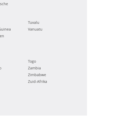
ische
Tuvalu
Guinea
Vanuatu
den
Togo
o
Zambia
Zimbabwe
Zuid-Afrika