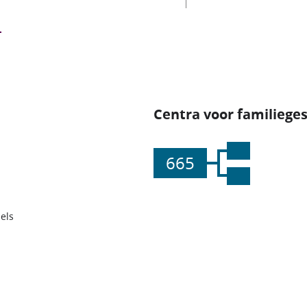
Centra voor familiege
665
els