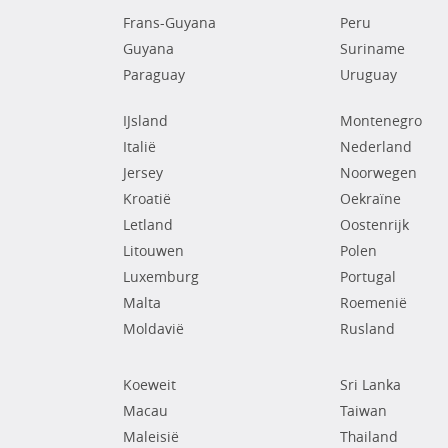
Frans-Guyana
Peru
Guyana
Suriname
Paraguay
Uruguay
IJsland
Montenegro
Italië
Nederland
Jersey
Noorwegen
Kroatië
Oekraïne
Letland
Oostenrijk
Litouwen
Polen
Luxemburg
Portugal
Malta
Roemenië
Moldavië
Rusland
Koeweit
Sri Lanka
Macau
Taiwan
Maleisië
Thailand