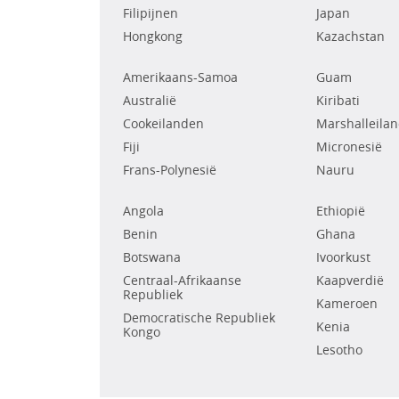
Filipijnen
Japan
Hongkong
Kazachstan
Amerikaans-Samoa
Guam
Australië
Kiribati
Cookeilanden
Marshalleila
Fiji
Micronesië
Frans-Polynesië
Nauru
Angola
Ethiopië
Benin
Ghana
Botswana
Ivoorkust
Centraal-Afrikaanse
Kaapverdië
Republiek
Kameroen
Democratische Republiek
Kenia
Kongo
Lesotho