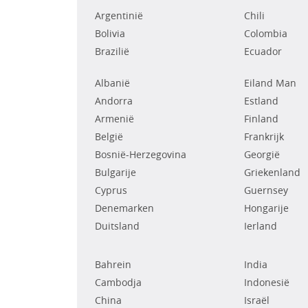
Argentinië
Chili
Bolivia
Colombia
Brazilië
Ecuador
Albanië
Eiland Man
Andorra
Estland
Armenië
Finland
België
Frankrijk
Bosnië-Herzegovina
Georgië
Bulgarije
Griekenland
Cyprus
Guernsey
Denemarken
Hongarije
Duitsland
Ierland
Bahrein
India
Cambodja
Indonesië
China
Israël