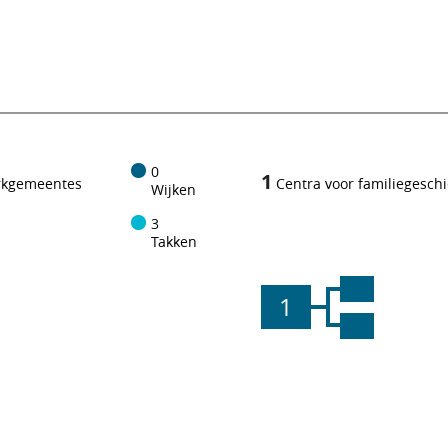
0
1
rkgemeentes
Centra voor familiegesch
Wijken
3
Takken
1