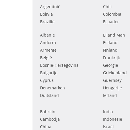
Argentinië
Chili
Bolivia
Colombia
Brazilië
Ecuador
Albanië
Eiland Man
Andorra
Estland
Armenië
Finland
België
Frankrijk
Bosnië-Herzegovina
Georgië
Bulgarije
Griekenland
Cyprus
Guernsey
Denemarken
Hongarije
Duitsland
Ierland
Bahrein
India
Cambodja
Indonesië
China
Israël