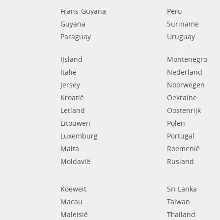
Frans-Guyana
Peru
Guyana
Suriname
Paraguay
Uruguay
IJsland
Montenegro
Italië
Nederland
Jersey
Noorwegen
Kroatië
Oekraïne
Letland
Oostenrijk
Litouwen
Polen
Luxemburg
Portugal
Malta
Roemenië
Moldavië
Rusland
Koeweit
Sri Lanka
Macau
Taiwan
Maleisië
Thailand