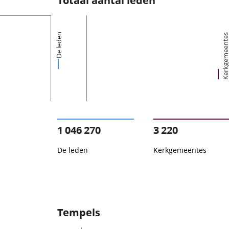
Totaal aantal leden
De leden
Kerkgemeent
1 046 270
3 220
De leden
Kerkgemeentes
Tempels