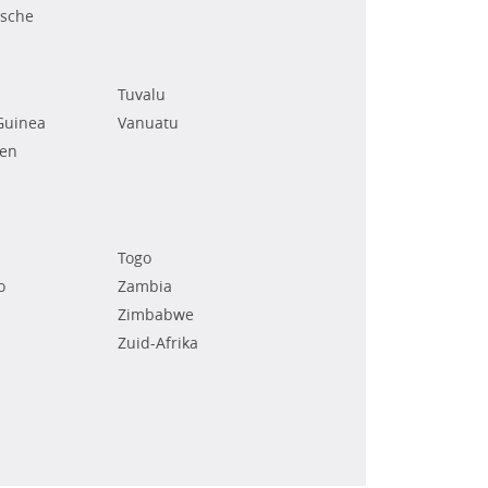
ische
Tuvalu
Guinea
Vanuatu
den
Togo
o
Zambia
Zimbabwe
Zuid-Afrika