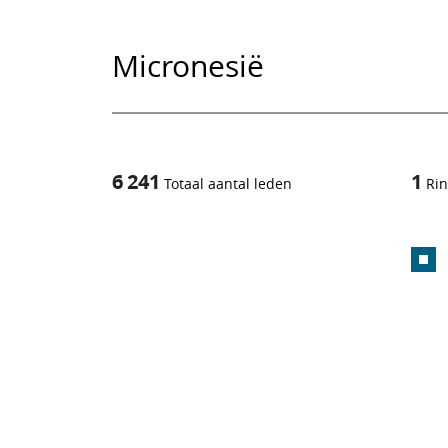
Micronesië
6 241
1
Totaal aantal leden
Ri
1
/