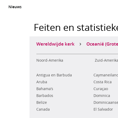
Nieuws
Feiten en statistie
Wereldwijde kerk
Oceanië (Grot
Noord-Amerika
Zuid-Amerik
Antigua en Barbuda
Caymaneilan
Aruba
Costa Rica
Bahama’s
Curaçao
Barbados
Dominica
Belize
Dominicaanse
Canada
El Salvador