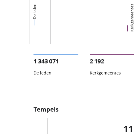
De leden
Kerkgemeent
1 343 071
2 192
De leden
Kerkgemeentes
Tempels
11