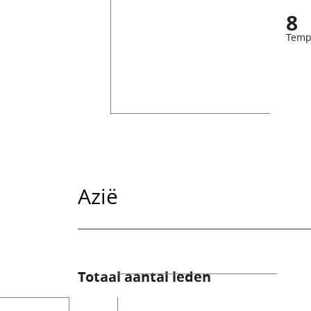
8
Temp
Azië
Totaal aantal leden