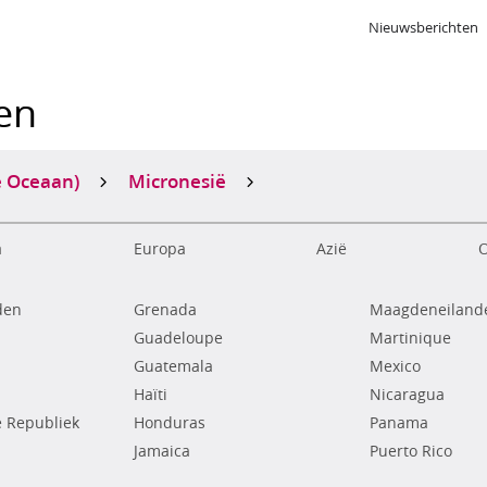
Nieuwsberichten
ken
e Oceaan)
Micronesië
a
Europa
Azië
O
den
Grenada
Maagdeneilande
Guadeloupe
Martinique
Guatemala
Mexico
Haïti
Nicaragua
 Republiek
Honduras
Panama
Jamaica
Puerto Rico