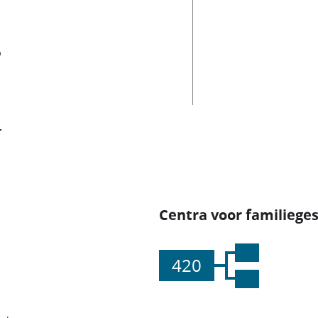
es
Centra voor familiege
420