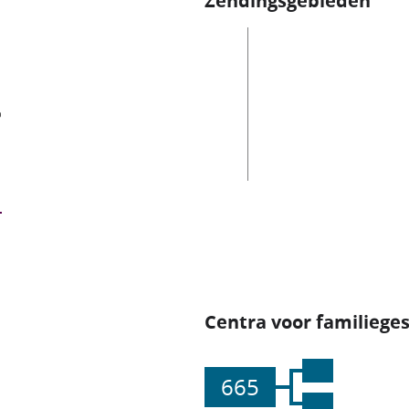
Zendingsgebieden
es
Centra voor familiege
665