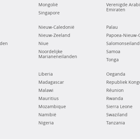
Mongolië
Verenigde Arab
Emiraten
Singapore
Nieuw-Caledonië
Palau
Nieuw-Zeeland
Papoea-Nieuw-
nden
Niue
Salomonseilan
Noordelijke
Samoa
Marianeneilanden
Tonga
Liberia
Oeganda
Madagascar
Republiek Kong
Malawi
Réunion
Mauritius
Rwanda
Mozambique
Sierra Leone
Namibië
Swaziland
Nigeria
Tanzania