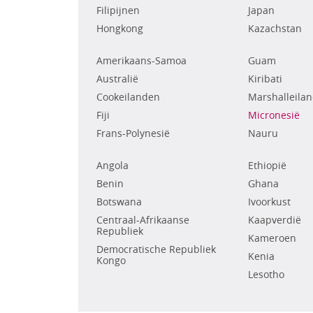
Filipijnen
Japan
Hongkong
Kazachstan
Amerikaans-Samoa
Guam
Australië
Kiribati
Cookeilanden
Marshalleila
Fiji
Micronesië
Frans-Polynesië
Nauru
Angola
Ethiopië
Benin
Ghana
Botswana
Ivoorkust
Centraal-Afrikaanse
Kaapverdië
Republiek
Kameroen
Democratische Republiek
Kenia
Kongo
Lesotho