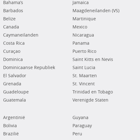
Bahama’s
Jamaica
Barbados
Maagdeneilanden (VS)
Belize
Martinique
Canada
Mexico
Caymaneilanden
Nicaragua
Costa Rica
Panama
Curaçao
Puerto Rico
Dominica
Saint Kitts en Nevis
Dominicaanse Republiek
Saint Lucia
El Salvador
St. Maarten
Grenada
St. Vincent
Guadeloupe
Trinidad en Tobago
Guatemala
Verenigde Staten
Argentinië
Guyana
Bolivia
Paraguay
Brazilië
Peru