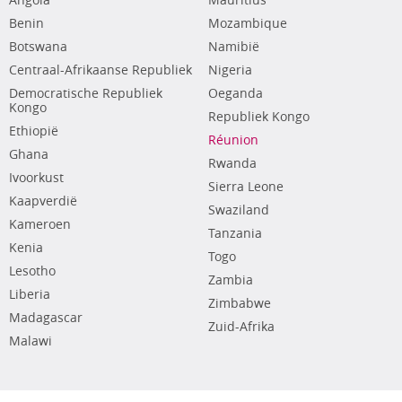
Angola
Mauritius
Benin
Mozambique
Botswana
Namibië
Centraal-Afrikaanse Republiek
Nigeria
Democratische Republiek
Oeganda
Kongo
Republiek Kongo
Ethiopië
Réunion
Ghana
Rwanda
Ivoorkust
Sierra Leone
Kaapverdië
Swaziland
Kameroen
Tanzania
Kenia
Togo
Lesotho
Zambia
Liberia
Zimbabwe
Madagascar
Zuid-Afrika
Malawi