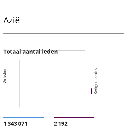
Azië
Totaal aantal leden
Kerkgemeentes
De leden
1 343 071
2 192