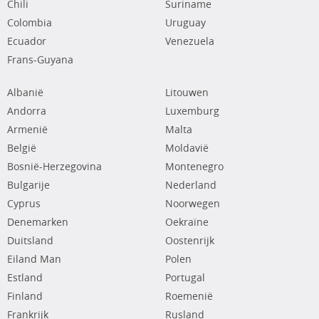
Chili
Suriname
Colombia
Uruguay
Ecuador
Venezuela
Frans-Guyana
Albanië
Litouwen
Andorra
Luxemburg
Armenië
Malta
België
Moldavië
Bosnië-Herzegovina
Montenegro
Bulgarije
Nederland
Cyprus
Noorwegen
Denemarken
Oekraïne
Duitsland
Oostenrijk
Eiland Man
Polen
Estland
Portugal
Finland
Roemenië
Frankrijk
Rusland