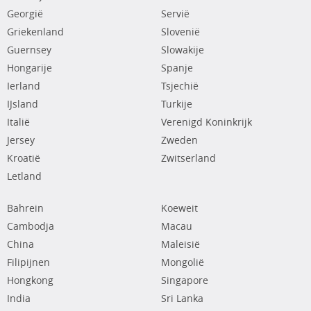
Georgië
Servië
Griekenland
Slovenië
Guernsey
Slowakije
Hongarije
Spanje
Ierland
Tsjechië
IJsland
Turkije
Italië
Verenigd Koninkrijk
Jersey
Zweden
Kroatië
Zwitserland
Letland
Bahrein
Koeweit
Cambodja
Macau
China
Maleisië
Filipijnen
Mongolië
Hongkong
Singapore
India
Sri Lanka