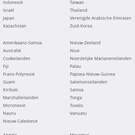
Indonesië
Taiwan
Israël
Thailand
Japan
Verenigde Arabische Emiraten
Kazachstan
Zuid-Korea
Amerikaans-Samoa
Nieuw-Zeeland
Australië
Niue
Cookeilanden
Noordelijke Marianeneilanden
Fiji
Palau
Frans-Polynesië
Papoea-Nieuw-Guinea
Guam
Salomonseilanden
Kiribati
Samoa
Marshalleilanden
Tonga
Micronesië
Tuvalu
Nauru
Vanuatu
Nieuw-Caledonië