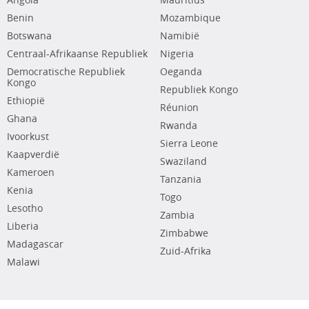
Angola
Mauritius
Benin
Mozambique
Botswana
Namibië
Centraal-Afrikaanse Republiek
Nigeria
Democratische Republiek
Oeganda
Kongo
Republiek Kongo
Ethiopië
Réunion
Ghana
Rwanda
Ivoorkust
Sierra Leone
Kaapverdië
Swaziland
Kameroen
Tanzania
Kenia
Togo
Lesotho
Zambia
Liberia
Zimbabwe
Madagascar
Zuid-Afrika
Malawi