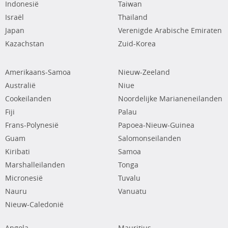
Indonesië
Taiwan
Israël
Thailand
Japan
Verenigde Arabische Emiraten
Kazachstan
Zuid-Korea
Amerikaans-Samoa
Nieuw-Zeeland
Australië
Niue
Cookeilanden
Noordelijke Marianeneilanden
Fiji
Palau
Frans-Polynesië
Papoea-Nieuw-Guinea
Guam
Salomonseilanden
Kiribati
Samoa
Marshalleilanden
Tonga
Micronesië
Tuvalu
Nauru
Vanuatu
Nieuw-Caledonië