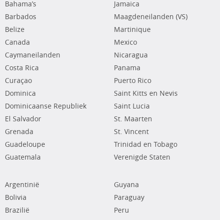
Bahama’s
Jamaica
Barbados
Maagdeneilanden (VS)
Belize
Martinique
Canada
Mexico
Caymaneilanden
Nicaragua
Costa Rica
Panama
Curaçao
Puerto Rico
Dominica
Saint Kitts en Nevis
Dominicaanse Republiek
Saint Lucia
El Salvador
St. Maarten
Grenada
St. Vincent
Guadeloupe
Trinidad en Tobago
Guatemala
Verenigde Staten
Argentinië
Guyana
Bolivia
Paraguay
Brazilië
Peru