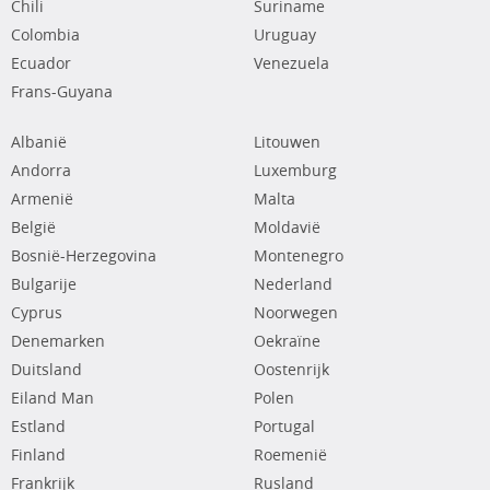
Chili
Suriname
Colombia
Uruguay
Ecuador
Venezuela
Frans-Guyana
Albanië
Litouwen
Andorra
Luxemburg
Armenië
Malta
België
Moldavië
Bosnië-Herzegovina
Montenegro
Bulgarije
Nederland
Cyprus
Noorwegen
Denemarken
Oekraïne
Duitsland
Oostenrijk
Eiland Man
Polen
Estland
Portugal
Finland
Roemenië
Frankrijk
Rusland