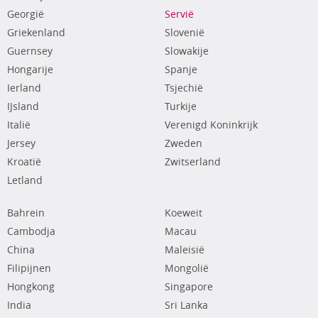
Georgië
Servië
Griekenland
Slovenië
Guernsey
Slowakije
Hongarije
Spanje
Ierland
Tsjechië
IJsland
Turkije
Italië
Verenigd Koninkrijk
Jersey
Zweden
Kroatië
Zwitserland
Letland
Bahrein
Koeweit
Cambodja
Macau
China
Maleisië
Filipijnen
Mongolië
Hongkong
Singapore
India
Sri Lanka