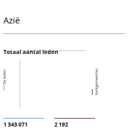
Azië
Totaal aantal leden
Kerkgemeentes
De leden
1 343 071
2 192