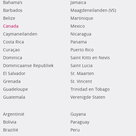
Bahama’s
Jamaica
Barbados
Maagdeneilanden (VS)
Belize
Martinique
Canada
Mexico
Caymaneilanden
Nicaragua
Costa Rica
Panama
Curaçao
Puerto Rico
Dominica
Saint Kitts en Nevis
Dominicaanse Republiek
Saint Lucia
El Salvador
St. Maarten
Grenada
St. Vincent
Guadeloupe
Trinidad en Tobago
Guatemala
Verenigde Staten
Argentinië
Guyana
Bolivia
Paraguay
Brazilië
Peru