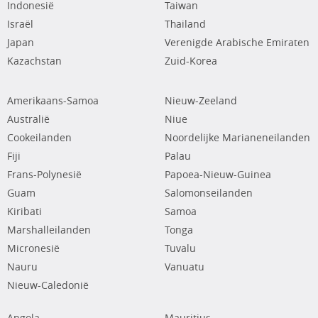
Indonesië
Taiwan
Israël
Thailand
Japan
Verenigde Arabische Emiraten
Kazachstan
Zuid-Korea
Amerikaans-Samoa
Nieuw-Zeeland
Australië
Niue
Cookeilanden
Noordelijke Marianeneilanden
Fiji
Palau
Frans-Polynesië
Papoea-Nieuw-Guinea
Guam
Salomonseilanden
Kiribati
Samoa
Marshalleilanden
Tonga
Micronesië
Tuvalu
Nauru
Vanuatu
Nieuw-Caledonië