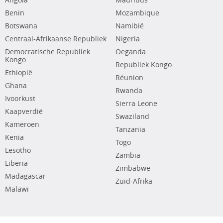
Angola
Mauritius
Benin
Mozambique
Botswana
Namibië
Centraal-Afrikaanse Republiek
Nigeria
Democratische Republiek
Oeganda
Kongo
Republiek Kongo
Ethiopië
Réunion
Ghana
Rwanda
Ivoorkust
Sierra Leone
Kaapverdië
Swaziland
Kameroen
Tanzania
Kenia
Togo
Lesotho
Zambia
Liberia
Zimbabwe
Madagascar
Zuid-Afrika
Malawi