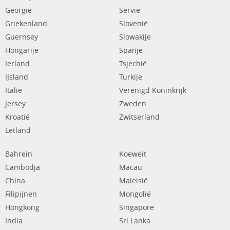
Georgië
Servië
Griekenland
Slovenië
Guernsey
Slowakije
Hongarije
Spanje
Ierland
Tsjechië
IJsland
Turkije
Italië
Verenigd Koninkrijk
Jersey
Zweden
Kroatië
Zwitserland
Letland
Bahrein
Koeweit
Cambodja
Macau
China
Maleisië
Filipijnen
Mongolië
Hongkong
Singapore
India
Sri Lanka