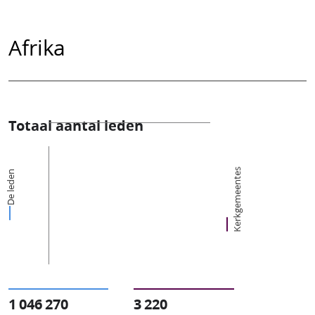
Afrika
Totaal aantal leden
Kerkgemeentes
De leden
1 046 270
3 220