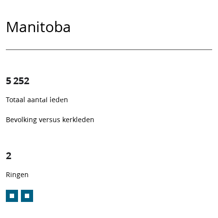
Manitoba
5 252
0.39%
Totaal aantal leden
1
/
256
Bevolking versus kerkleden
2
Ringen