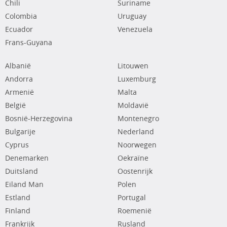
Chili
Suriname
Colombia
Uruguay
Ecuador
Venezuela
Frans-Guyana
Albanië
Litouwen
Andorra
Luxemburg
Armenië
Malta
België
Moldavië
Bosnië-Herzegovina
Montenegro
Bulgarije
Nederland
Cyprus
Noorwegen
Denemarken
Oekraïne
Duitsland
Oostenrijk
Eiland Man
Polen
Estland
Portugal
Finland
Roemenië
Frankrijk
Rusland