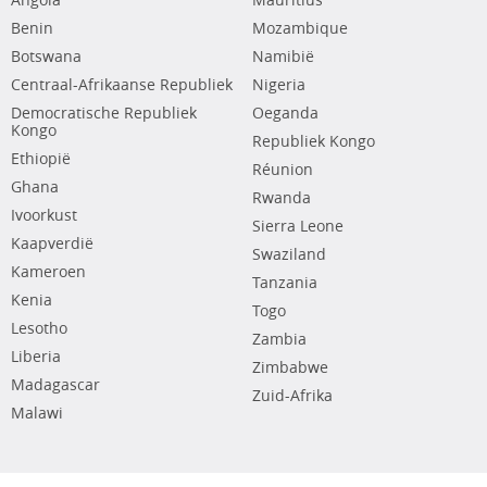
Angola
Mauritius
Benin
Mozambique
Botswana
Namibië
Centraal-Afrikaanse Republiek
Nigeria
Democratische Republiek
Oeganda
Kongo
Republiek Kongo
Ethiopië
Réunion
Ghana
Rwanda
Ivoorkust
Sierra Leone
Kaapverdië
Swaziland
Kameroen
Tanzania
Kenia
Togo
Lesotho
Zambia
Liberia
Zimbabwe
Madagascar
Zuid-Afrika
Malawi