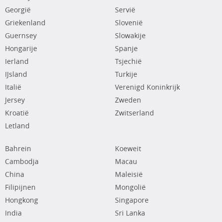
Georgië
Servië
Griekenland
Slovenië
Guernsey
Slowakije
Hongarije
Spanje
Ierland
Tsjechië
IJsland
Turkije
Italië
Verenigd Koninkrijk
Jersey
Zweden
Kroatië
Zwitserland
Letland
Bahrein
Koeweit
Cambodja
Macau
China
Maleisië
Filipijnen
Mongolië
Hongkong
Singapore
India
Sri Lanka