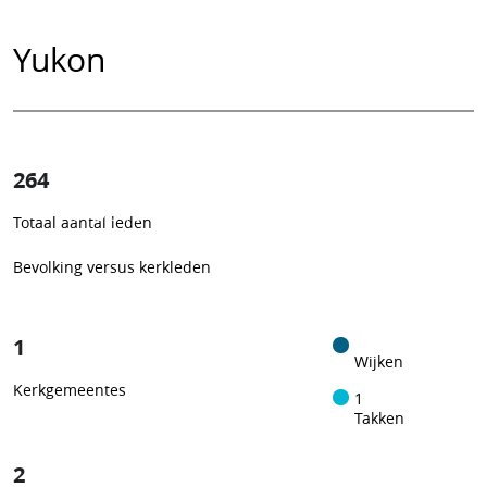
Yukon
264
0.66%
Totaal aantal leden
1
/
153
Bevolking versus kerkleden
1
Wijken
Kerkgemeentes
1
Takken
2