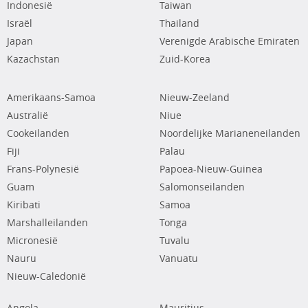
Indonesië
Taiwan
Israël
Thailand
Japan
Verenigde Arabische Emiraten
Kazachstan
Zuid-Korea
Amerikaans-Samoa
Nieuw-Zeeland
Australië
Niue
Cookeilanden
Noordelijke Marianeneilanden
Fiji
Palau
Frans-Polynesië
Papoea-Nieuw-Guinea
Guam
Salomonseilanden
Kiribati
Samoa
Marshalleilanden
Tonga
Micronesië
Tuvalu
Nauru
Vanuatu
Nieuw-Caledonië