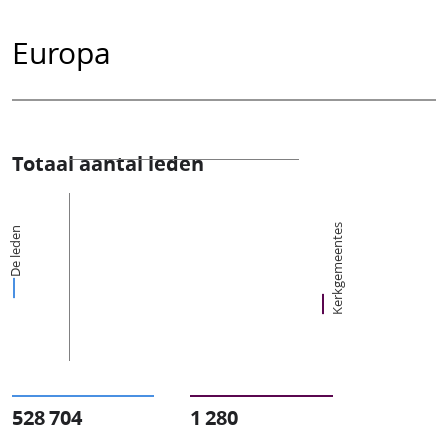
Europa
Totaal aantal leden
Kerkgemeentes
De leden
528 704
1 280