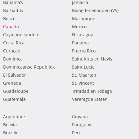
Bahama’s
Jamaica
Barbados
Maagdeneilanden (VS)
Belize
Martinique
Canada
Mexico
Caymaneilanden
Nicaragua
Costa Rica
Panama
Curaçao
Puerto Rico
Dominica
Saint Kitts en Nevis
Dominicaanse Republiek
Saint Lucia
El Salvador
St. Maarten
Grenada
St. Vincent
Guadeloupe
Trinidad en Tobago
Guatemala
Verenigde Staten
Argentinië
Guyana
Bolivia
Paraguay
Brazilië
Peru