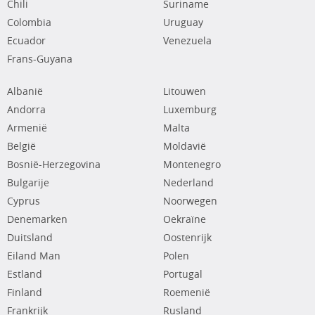
Chili
Suriname
Colombia
Uruguay
Ecuador
Venezuela
Frans-Guyana
Albanië
Litouwen
Andorra
Luxemburg
Armenië
Malta
België
Moldavië
Bosnië-Herzegovina
Montenegro
Bulgarije
Nederland
Cyprus
Noorwegen
Denemarken
Oekraïne
Duitsland
Oostenrijk
Eiland Man
Polen
Estland
Portugal
Finland
Roemenië
Frankrijk
Rusland