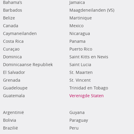
Bahama’s
Jamaica
Barbados
Maagdeneilanden (VS)
Belize
Martinique
Canada
Mexico
Caymaneilanden
Nicaragua
Costa Rica
Panama
Curaçao
Puerto Rico
Dominica
Saint Kitts en Nevis
Dominicaanse Republiek
Saint Lucia
El Salvador
St. Maarten
Grenada
St. Vincent
Guadeloupe
Trinidad en Tobago
Guatemala
Verenigde Staten
Argentinië
Guyana
Bolivia
Paraguay
Brazilië
Peru