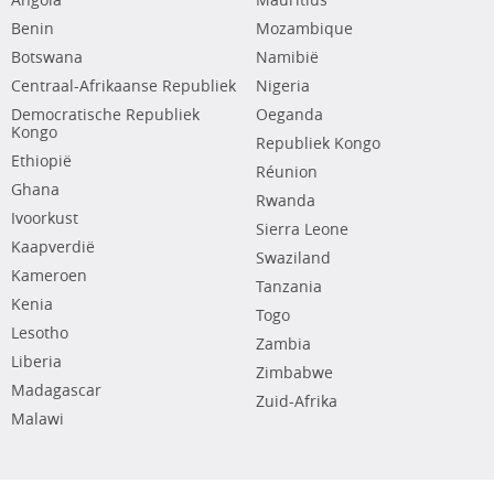
Angola
Mauritius
Benin
Mozambique
Botswana
Namibië
Centraal-Afrikaanse Republiek
Nigeria
Democratische Republiek
Oeganda
Kongo
Republiek Kongo
Ethiopië
Réunion
Ghana
Rwanda
Ivoorkust
Sierra Leone
Kaapverdië
Swaziland
Kameroen
Tanzania
Kenia
Togo
Lesotho
Zambia
Liberia
Zimbabwe
Madagascar
Zuid-Afrika
Malawi