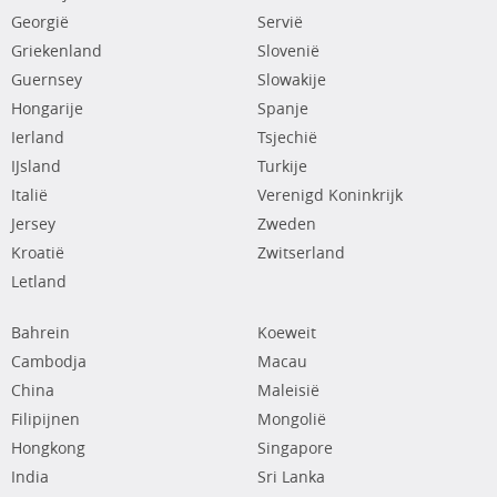
Georgië
Servië
Griekenland
Slovenië
Guernsey
Slowakije
Hongarije
Spanje
Ierland
Tsjechië
IJsland
Turkije
Italië
Verenigd Koninkrijk
Jersey
Zweden
Kroatië
Zwitserland
Letland
Bahrein
Koeweit
Cambodja
Macau
China
Maleisië
Filipijnen
Mongolië
Hongkong
Singapore
India
Sri Lanka