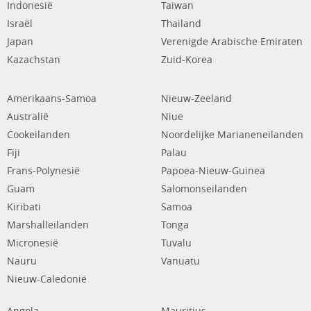
Indonesië
Taiwan
Israël
Thailand
Japan
Verenigde Arabische Emiraten
Kazachstan
Zuid-Korea
Amerikaans-Samoa
Nieuw-Zeeland
Australië
Niue
Cookeilanden
Noordelijke Marianeneilanden
Fiji
Palau
Frans-Polynesië
Papoea-Nieuw-Guinea
Guam
Salomonseilanden
Kiribati
Samoa
Marshalleilanden
Tonga
Micronesië
Tuvalu
Nauru
Vanuatu
Nieuw-Caledonië