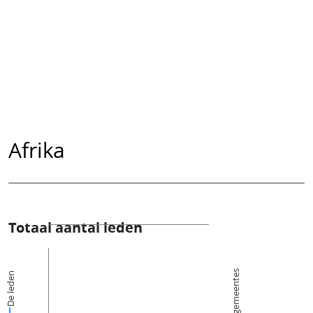
Afrika
Totaal aantal leden
Kerkgemeentes
De leden