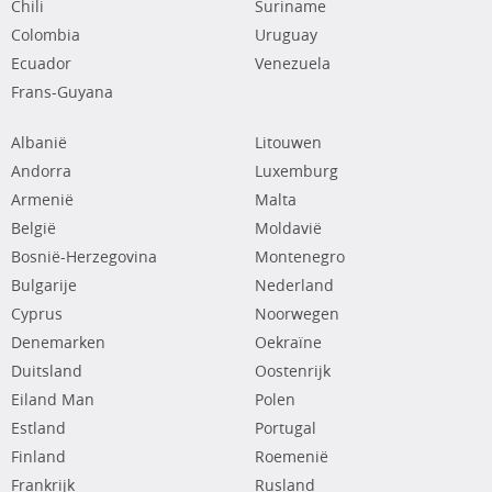
Chili
Suriname
Colombia
Uruguay
Ecuador
Venezuela
Frans-Guyana
Albanië
Litouwen
Andorra
Luxemburg
Armenië
Malta
België
Moldavië
Bosnië-Herzegovina
Montenegro
Bulgarije
Nederland
Cyprus
Noorwegen
Denemarken
Oekraïne
Duitsland
Oostenrijk
Eiland Man
Polen
Estland
Portugal
Finland
Roemenië
Frankrijk
Rusland