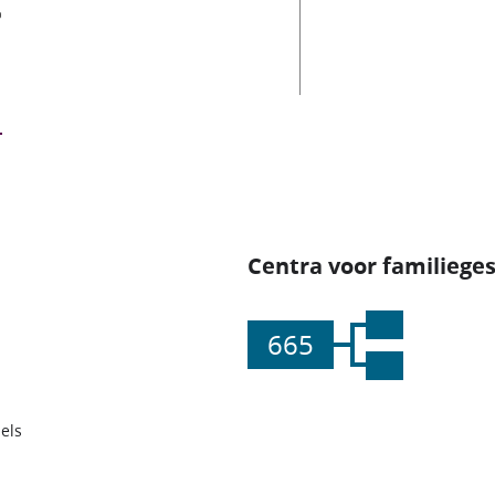
Centra voor familiege
665
els