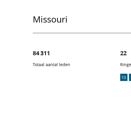
Missouri
84 311
22
Totaal aantal leden
Ring
1
/
10