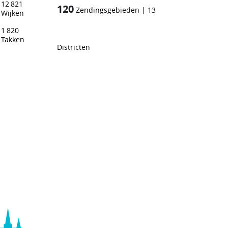
12 821
120
Zendingsgebieden
|
13
Wijken
1 820
Takken
Districten