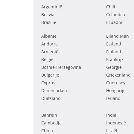
Argentinië
Chili
Bolivia
Colombia
Brazilië
Ecuador
Albanië
Eiland Man
Andorra
Estland
Armenië
Finland
België
Frankrijk
Bosnië-Herzegovina
Georgië
Bulgarije
Griekenland
Cyprus
Guernsey
Denemarken
Hongarije
Duitsland
Ierland
Bahrein
India
Cambodja
Indonesië
China
Israël