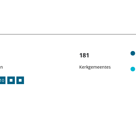
181
en
Kerkgemeentes
10