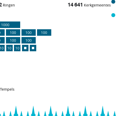
2
14 641
Ringen
Kerkgemeentes
1000
0
100
100
100
0
100
100
10
10
10
Tempels