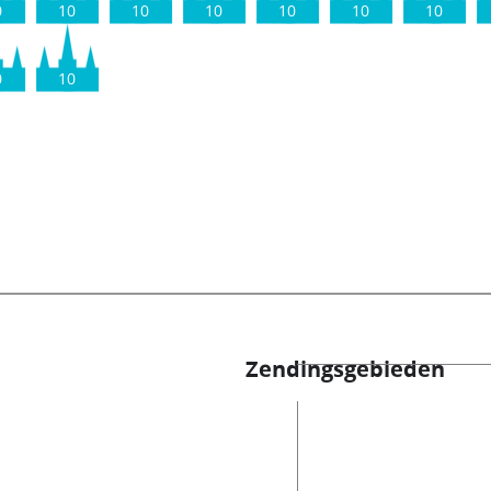
0
10
10
10
10
10
10
0
10
Zendingsgebieden
es