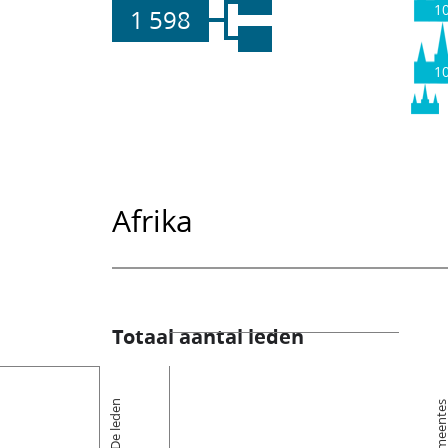
1
1 598
1
Afrika
Totaal aantal leden
De leden
Kerkgemeent