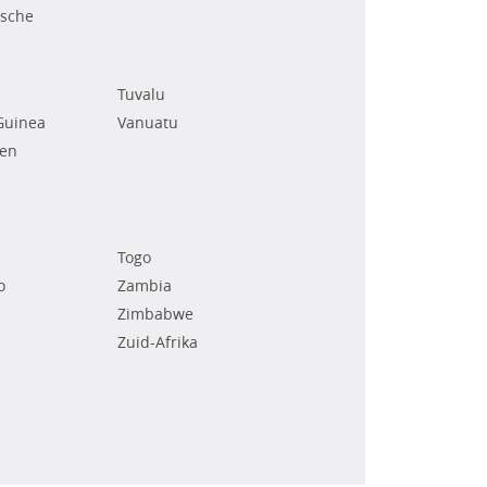
ische
Tuvalu
Guinea
Vanuatu
den
Togo
o
Zambia
Zimbabwe
Zuid-Afrika