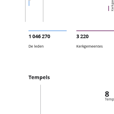
1 046 270
3 220
De leden
Kerkgemeentes
Tempels
8
Temp