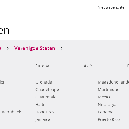
Nieuwsberichten
ken
a
Verenigde Staten
a
Europa
Azië
O
den
Grenada
Maagdeneilande
Guadeloupe
Martinique
Guatemala
Mexico
Haïti
Nicaragua
 Republiek
Honduras
Panama
Jamaica
Puerto Rico