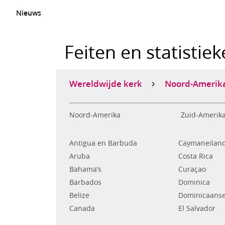
Nieuws
Feiten en statistie
Wereldwijde kerk
Noord-Amerik
Noord-Amerika
Zuid-Amerik
Antigua en Barbuda
Caymaneilan
Aruba
Costa Rica
Bahama’s
Curaçao
Barbados
Dominica
Belize
Dominicaanse
Canada
El Salvador