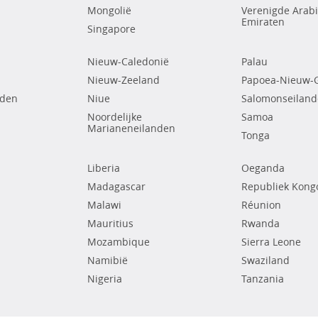
Mongolië
Verenigde Arab
Emiraten
Singapore
Nieuw-Caledonië
Palau
Nieuw-Zeeland
Papoea-Nieuw-
nden
Niue
Salomonseilan
Noordelijke
Samoa
Marianeneilanden
Tonga
Liberia
Oeganda
Madagascar
Republiek Kong
Malawi
Réunion
Mauritius
Rwanda
Mozambique
Sierra Leone
Namibië
Swaziland
Nigeria
Tanzania