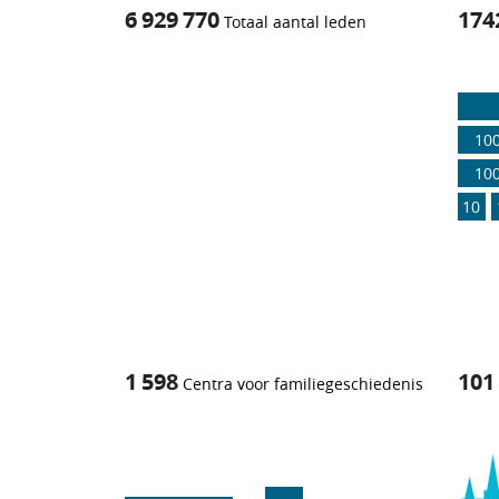
6 929 770
174
Totaal aantal leden
1
/
10
10
10
1 598
101
Centra voor familiegeschiedenis