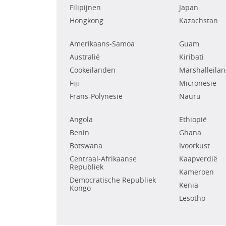
Filipijnen
Japan
Hongkong
Kazachstan
Amerikaans-Samoa
Guam
Australië
Kiribati
Cookeilanden
Marshalleila
Fiji
Micronesië
Frans-Polynesië
Nauru
Angola
Ethiopië
Benin
Ghana
Botswana
Ivoorkust
Centraal-Afrikaanse
Kaapverdië
Republiek
Kameroen
Democratische Republiek
Kenia
Kongo
Lesotho