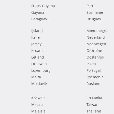
Frans-Guyana
Peru
Guyana
Suriname
Paraguay
Uruguay
IJsland
Montenegro
Italië
Nederland
Jersey
Noorwegen
Kroatië
Oekraïne
Letland
Oostenrijk
Litouwen
Polen
Luxemburg
Portugal
Malta
Roemenië
Moldavië
Rusland
Koeweit
Sri Lanka
Macau
Taiwan
Maleisië
Thailand