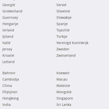
Georgië
Servië
Griekenland
Slovenië
Guernsey
Slowakije
Hongarije
Spanje
Ierland
Tsjechië
IJsland
Turkije
Italië
Verenigd Koninkrijk
Jersey
Zweden
Kroatië
Zwitserland
Letland
Bahrein
Koeweit
Cambodja
Macau
China
Maleisië
Filipijnen
Mongolië
Hongkong
Singapore
India
Sri Lanka