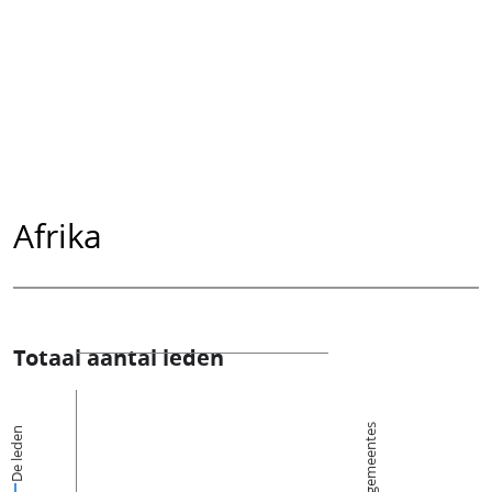
Afrika
Totaal aantal leden
Kerkgemeentes
De leden