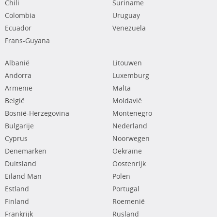
Chili
Suriname
Colombia
Uruguay
Ecuador
Venezuela
Frans-Guyana
Albanië
Litouwen
Andorra
Luxemburg
Armenië
Malta
België
Moldavië
Bosnië-Herzegovina
Montenegro
Bulgarije
Nederland
Cyprus
Noorwegen
Denemarken
Oekraïne
Duitsland
Oostenrijk
Eiland Man
Polen
Estland
Portugal
Finland
Roemenië
Frankrijk
Rusland