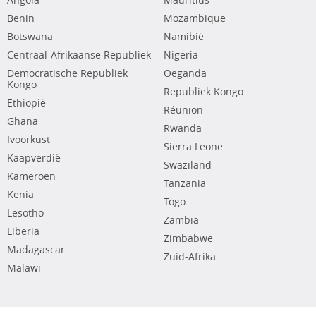
Angola
Mauritius
Benin
Mozambique
Botswana
Namibië
Centraal-Afrikaanse Republiek
Nigeria
Democratische Republiek
Oeganda
Kongo
Republiek Kongo
Ethiopië
Réunion
Ghana
Rwanda
Ivoorkust
Sierra Leone
Kaapverdië
Swaziland
Kameroen
Tanzania
Kenia
Togo
Lesotho
Zambia
Liberia
Zimbabwe
Madagascar
Zuid-Afrika
Malawi