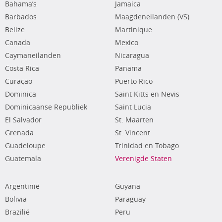
Bahama’s
Jamaica
Barbados
Maagdeneilanden (VS)
Belize
Martinique
Canada
Mexico
Caymaneilanden
Nicaragua
Costa Rica
Panama
Curaçao
Puerto Rico
Dominica
Saint Kitts en Nevis
Dominicaanse Republiek
Saint Lucia
El Salvador
St. Maarten
Grenada
St. Vincent
Guadeloupe
Trinidad en Tobago
Guatemala
Verenigde Staten
Argentinië
Guyana
Bolivia
Paraguay
Brazilië
Peru