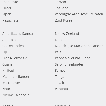
Indonesië
Taiwan
Israël
Thailand
Japan
Verenigde Arabische Emiraten
Kazachstan
Zuid-Korea
Amerikaans-Samoa
Nieuw-Zeeland
Australië
Niue
Cookeilanden
Noordelijke Marianeneilanden
Fiji
Palau
Frans-Polynesië
Papoea-Nieuw-Guinea
Guam
Salomonseilanden
Kiribati
Samoa
Marshalleilanden
Tonga
Micronesië
Tuvalu
Nauru
Vanuatu
Nieuw-Caledonië